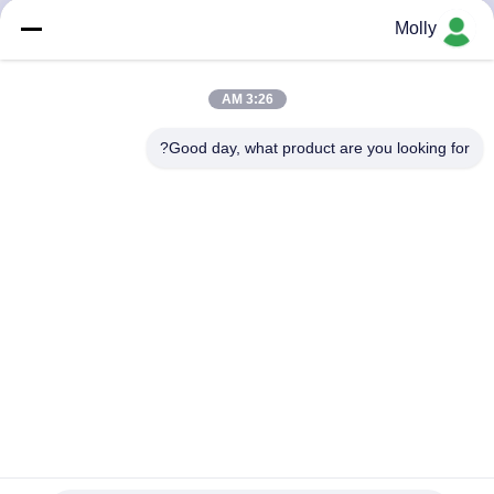
ضبط
Molly
الجودة
3:26 AM
اتصل
Good day, what product are you looking for?
بنا
أخبار
خريطة
الموقع
سياسة
الخصوصية
آلة ضغط إطارات TP250 عالية الكفاءة للشاحنات الهيدروليكية ذات
الشهادة ISO9001