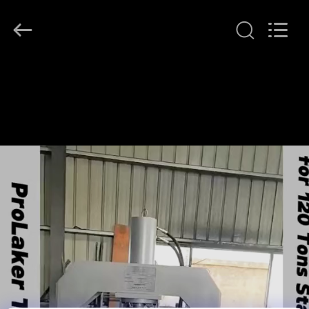
2026
LAKER
AUTOPARTS
CO.,LIMITED.
All
Rights
Reserved.
منزل
المنتجات
حول
بنا
جولة
في
المعمل