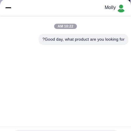
ضبط
Molly
الجودة
10:22 AM
اتصل
Good day, what product are you looking for?
بنا
أخبار
SITEMAP
سياسة
الخصوصية
آلة ضغط الإطارات الصلبة الهيدروليكية للرافعة الشوكية الثابتة
القوية 120 طن