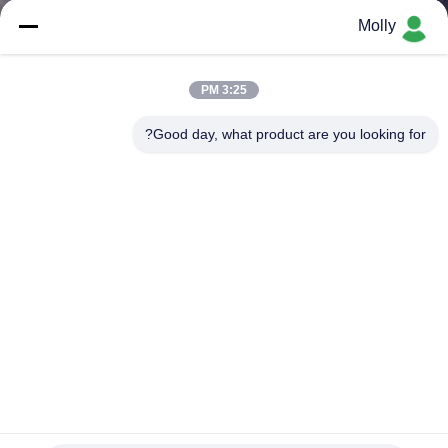
ضبط
Molly
الجودة
3:25 PM
اتصل
Good day, what product are you looking for?
بنا
أخبار
خريطة
الموقع
سياسة
الخصوصية
آلة ضغط الإطارات الصلبة المتنقلة TP160 موضوعة على شاحنة
بمحرك ديزل