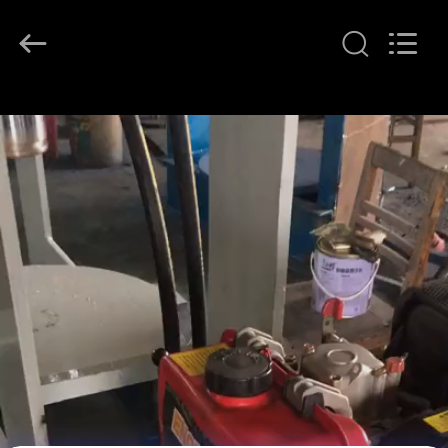
2026
LAKER
AUTOPARTS
CO.,LIMITED.
All
Rights
Reserved.
منزل
المنتجات
حول
بنا
جولة
في
المعمل