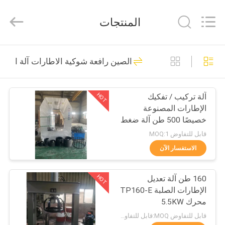
2026
LAKER
AUTOPARTS
المنتجات
CO.,LIMITED.
All
Rights
Reserved.
منزل
133
الصين رافعة شوكية الاطارات آلة الصح
أجزاء البطارية رافعة
المنتجات
شوكية
HOT
آلة تركيب / تفكيك
الإطارات المصنوعة
حول
خصيصًا 500 طن آلة ضغط
بنا
الإطارات الصلبة 11
قابل للتفاوض MOQ:1
كيلوواط 480 فولت مع
الاستفسار الآن
محولات CHINT ومكابح
140
جولة
ومواصلات
رافعة شوكية الجر
HOT
160 طن آلة تعديل
في
الإطارات الصلبة TP160-E
المعمل
البطارية
محرك 5.5KW
قابل للتفاوض MOQ:قابل للتفاوض