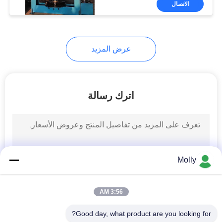
الاتصال
27
شاحنة كراولر
عرض المزيد
اترك رسالة
32
مقطورة مرحاض
متنقلة
Molly
3:56 AM
Good day, what product are you looking for?
59