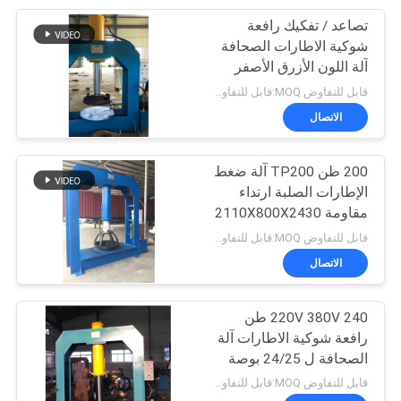
تصاعد / تفكيك رافعة
26
شوكية الاطارات الصحافة
آلة اللون الأزرق الأصفر
شاحنة الحمولة اليدوية
الفضي
قابل للتفاوض MOQ:قابل للتفاوض
الاتصال
200 طن TP200 آلة ضغط
الإطارات الصلبة ارتداء
مقاومة 2110X800X2430
16
مم
قابل للتفاوض MOQ:قابل للتفاوض
قفص التدوير في
الاتصال
المستودع
220V 380V 240 طن
رافعة شوكية الاطارات آلة
الصحافة ل 24/25 بوصة
ماكس حجم الإطارات
قابل للتفاوض MOQ:قابل للتفاوض