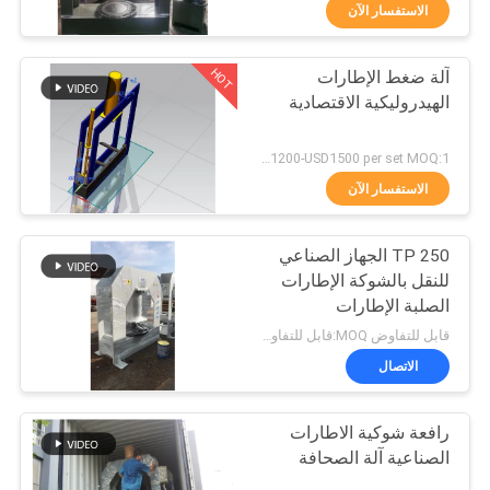
ضبط
الاستفسار الآن
الجودة
HOT
آلة ضغط الإطارات
69
الهيدروليكية الاقتصادية
اتصل
رافعة شوكية لشحن
بنا
USD1200-USD1500 per set MOQ:1 مجموعة
البطاريات
الاستفسار الآن
أخبار
TP 250 الجهاز الصناعي
للنقل بالشوكة الإطارات
خريطة
الصلبة الإطارات
27
الموقع
الهيدروليكية
قابل للتفاوض MOQ:قابل للتفاوض
موصل البطارية رافعة
الاتصال
سياسة
شوكية
رافعة شوكية الاطارات
الخصوصية
الصناعية آلة الصحافة