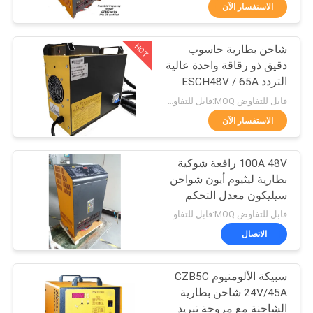
ضبط
الاستفسار الآن
الجودة
HOT
شاحن بطارية حاسوب
69
دقيق ذو رقاقة واحدة عالية
اتصل
التردد ESCH48V / 65A
رافعة شوكية لشحن
بنا
48v 65A
قابل للتفاوض MOQ:قابل للتفاوض
البطاريات
الاستفسار الآن
أخبار
100A 48V رافعة شوكية
بطارية ليثيوم أيون شواحن
خريطة
سيليكون معدل التحكم
27
الموقع
قابل للتفاوض MOQ:قابل للتفاوض
موصل البطارية رافعة
الاتصال
سياسة
شوكية
سبيكة الألومنيوم CZB5C
الخصوصية
24V/45A شاحن بطارية
الشاحنة مع مروحة تبريد