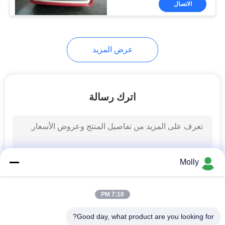
الاتصال
27
شاحنة كراولر
عرض المزيد
اترك رسالة
32
مقطورة مرحاض
متنقلة
Molly
7:10 PM
Good day, what product are you looking for?
59