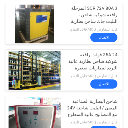
SCR 72V 80A 3 المرحلة
26
رافعة شوكية شاحن ،
البليت جاك شاحن بطارية
شاحنة الحمولة اليدوية
المعالجات الدقيقة التي
قابل للتفاوض MOQ:قابل للتفاوض
تسيطر عليها
الاتصال
35A 24 فولت رافعة
شوكية شاحن بطارية عالية
التردد لبطاريات صغيرة
16
الحجم
قابل للتفاوض MOQ:قابل للتفاوض
قفص التدوير في
الاتصال
المستودع
شاحن البطارية الصناعية
المعبئ / البليت شاحنة 24V
مع المصابيح عالية السطوع
قابل للتفاوض MOQ:قابل للتفاوض