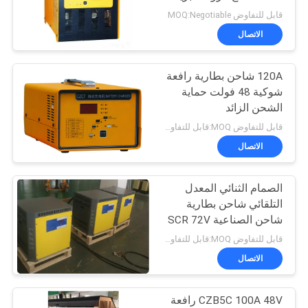
صامتة
قابل للتفاوض MOQ:Negotiable
الاتصال
49
رافعة شوكية الاطارات
120A شاحن بطارية رافعة
شوكية 48 فولت حماية
آلة الصحافة
الشحن الزائد
قابل للتفاوض MOQ:قابل للتفاوض
الاتصال
الصمام الثنائي المعدل
36
التلقائي شاحن بطارية
شاحن الصناعية SCR 72V
المكعب الكهربائي
/ 80A
قابل للتفاوض MOQ:قابل للتفاوض
الاتصال
CZB5C 100A 48V رافعة