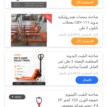
ضبط
الاستفسار الآن
الجودة
HOT
شاحنة منصات هيدروليكية
69
يدوية CBY-111 بعجلات
اتصل
نايلون 3 طن
رافعة شوكية لشحن
بنا
قابل للتفاوض MOQ:قابل للتفاوض
البطاريات
الاستفسار الآن
أخبار
شاحنة البليت اليدوية
المجلفنة الثقيلة 3 طن غير
خريطة
القابل للصدأ شاحنة البليت
27
الموقع
اليدوية ذات المظهر
قابل للتفاوض MOQ:قابل للتفاوض
المنخفض
موصل البطارية رافعة
الاتصال
سياسة
شوكية
شاحنة البليت الليثيوم
الخصوصية
خفيفة الوزن 120 كجم EP
F4، حجم شوكة مخصص