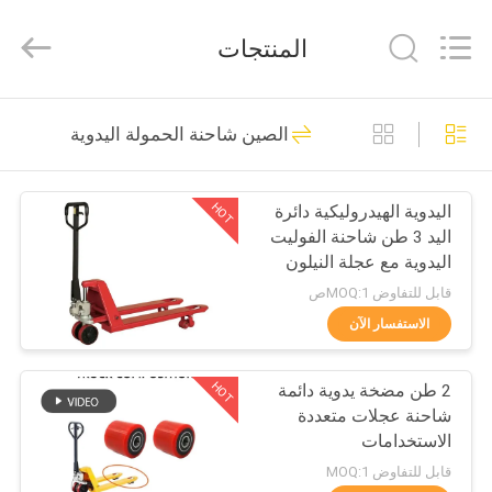
2026
LAKER
AUTOPARTS
المنتجات
CO.,LIMITED.
All
Rights
Reserved.
منزل
133
الصين شاحنة الحمولة اليدوية
أجزاء البطارية رافعة
المنتجات
شوكية
HOT
اليدوية الهيدروليكية دائرة
اليد 3 طن شاحنة الفوليت
حول
اليدوية مع عجلة النيلون
بنا
قابل للتفاوض MOQ:1ص
الاستفسار الآن
140
جولة
رافعة شوكية الجر
HOT
2 طن مضخة يدوية دائمة
في
شاحنة عجلات متعددة
المعمل
البطارية
الاستخدامات
قابل للتفاوض MOQ:1