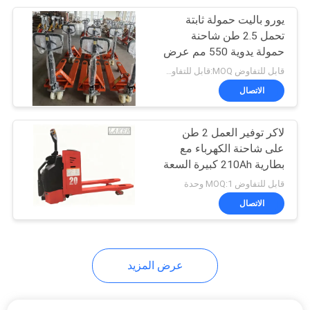
يورو باليت حمولة ثابتة
26
تحمل 2.5 طن شاحنة
حمولة يدوية 550 مم عرض
شاحنة الحمولة اليدوية
1150 مم طول الشوكة
قابل للتفاوض MOQ:قابل للتفاوض
عجلات نايلون مزدوجة
الاتصال
لاكر توفير العمل 2 طن
على شاحنة الكهرباء مع
بطارية 210Ah كبيرة السعة
16
قابل للتفاوض MOQ:1 وحدة
قفص التدوير في
الاتصال
المستودع
عرض المزيد