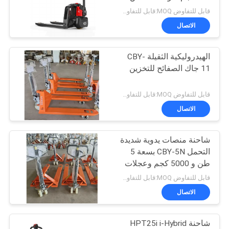
للتعامل مع لوجستيات
قابل للتفاوض MOQ:قابل للتفاوض
مستودعات التجارة
الاتصال
الإلكترونية
49
رافعة شوكية الاطارات
الهيدروليكية الثقيلة CBY-
11 جاك الصفائح للتخزين
آلة الصحافة
قابل للتفاوض MOQ:قابل للتفاوض
الاتصال
شاحنة منصات يدوية شديدة
36
التحمل CBY-5N بسعة 5
طن و 5000 كجم وعجلات
المكعب الكهربائي
نايلون مصنوعة من فولاذ
قابل للتفاوض MOQ:قابل للتفاوض
عالي القوة
الاتصال
شاحنة HPT25i i-Hybrid