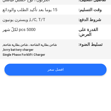
ضبط
وقت التسليم:
15 يوما بعد تأكيد الطلب والودائع
الجودة
شروط الدفع:
L/C, T/T, ويسترن يونيون
اتصل
القدرة على
5000 pcs لكلّ شهر
العرض:
بنا
تسليط الضوء:
,
شاحن بطارية الشاحنة ، شاحن بطارية شاحنة
,
lorry battery charger
أخبار
Single Phase Forklift Charger
خريطة
افضل سعر
الموقع
سياسة
الخصوصية