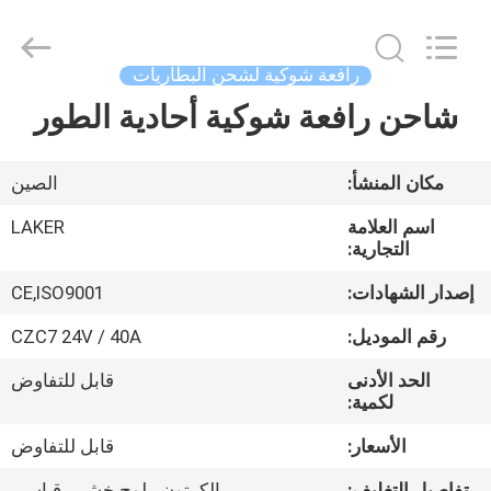
2026
LAKER
AUTOPARTS
CO.,LIMITED.
All
رافعة شوكية لشحن البطاريات
Rights
Reserved.
شاحن رافعة شوكية أحادية الطور
منزل
المنتجات
مكان المنشأ:
الصين
اسم العلامة
LAKER
حول
التجارية:
بنا
إصدار الشهادات:
CE,ISO9001
رقم الموديل:
CZC7 24V / 40A
جولة
الحد الأدنى
قابل للتفاوض
في
لكمية:
المعمل
الأسعار:
قابل للتفاوض
تفاصيل التغليف:
الكرتون ، لوح خشبي قياسي