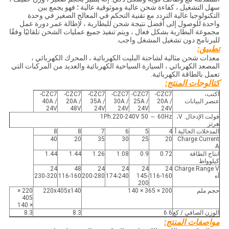
سهل التشغيل ، كفاءة شحن عالية وموثوقية عالية ؛ فهو يجمع بين
التكنولوجيا عالية التردد مع تقنية التحكم في المعالج الصغير في وحدة
واحدة للوصول إلى أفضل نتيجة شحن للبطارية ، لإطالة عمر دورة عمل
مجموعة البطارية بشكل فعال ، ويتم تنفيذ جميع عمليات الشحن تلقائيًا وفقًا
للبرنامج دون تشغيل المشغل واجب.
تطبيق:
معدات شحن مثالية لشاحنة البليت الكهربائية ، المحرك الكهربائي ،
المصعد الكهربائي ، السيارة السياحية الكهربائية والعديد من المركبات التي
تعمل بالطاقة الكهربائية.
كتالوجات المنتج:
اكتب،
CZC7-
CZC7-
CZC7-
CZC7-
CZC7-
CZC7-
عنصر البيانات
20A /
25A /
30A /
35A /
20A /
40A /
24V
48V
24V
24V
24V
24V
فولت الإدخال. V،
1Ph.220-240V 50 ～ 60Hz
هرتز
المدخلات الحالية أ
4
5
6
7
8
8
40
20
35
30
25
20
Charge.Current
A
انتاج الطاقة
0.72
0.9
1.08
1.26
1.44
1.44
كيلوواط
24
48
24
24
24
24
Charge.Range V
آه
116-160
145-
174-240
200-280
116-160
230-320
200
حجم ملم
200 × 365 × 140
220x405x140
220 ×
405
× 140
الوزن الصافي / كغ
6.6
8.3
8.3
مواصفات المنتج: