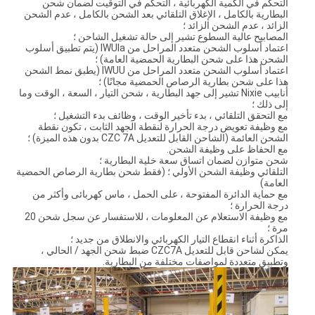
التحكم في الكمية الكهربائية ، التحكم في التوقيت لضمان شحن
البطارية بالكامل ، الإغلاق التلقائي بعد الشحن بالكامل ، عدم الشحن
الزائد ، عدم الشحن الزائد ؛
المصابيح عالية السطوع تشير إلى حالة تشغيل الشاحن ؛
اعتماد أسلوب الشحن متعدد المراحل من IWUIa (يتم تطبيق أسلوب
الشحن هذا على شحن البطارية الحمضية العامة) ؛
اعتماد أسلوب الشحن متعدد المراحل من IWUU (يطبق نمط الشحن
هذا على شحن بطارية الرصاص الحمضية مجانًا) ؛
أنابيب Nixie تشير إلى جهد البطارية ، شحن التيار ، السعة ، الوقت وما
إلى ذلك ؛
مع التحقق التلقائي ، بدء تأخير الوقت ، وظائف بدء التشغيل ؛
مع وظيفة تعويض درجة الحرارة لنقطة الجهد الثابت ، تكون نقطة
الشحن العائمة (الشاحن القابل للتعديل CZC 7A بدون هذه الميزة) ؛
مع الحفاظ على وظيفة الشحن.
شحن متوازن لضمان اتساق سعة خلية البطارية ؛
التلقائي وظيفة الشحن الأولي ؛ (فقط شحن بطارية الرصاص الحمضية
العامة)
مع حماية الدائرة المفتوحة ، على الحمل ، ماس كهربائى وأكثر من
درجة الحرارة ؛
مع وظيفة الاستعلام عن المعلومات ، للاستفسار عن سجل شحن 20
مرة ؛
الذاكرة أثناء انقطاع التيار الكهربائي والانطلاق من جديد ؛
يمكن لشاحن قابل للتعديل CZC7A ضبط شحن الجهد / الحالي ،
وتطبيق متعددة لمواصفات مختلفة من البطارية.