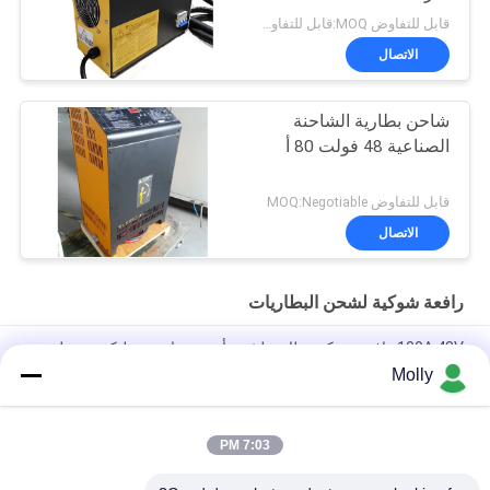
48v 65A
قابل للتفاوض MOQ:قابل للتفاوض
الاتصال
شاحن بطارية الشاحنة
الصناعية 48 فولت 80 أ
قابل للتفاوض MOQ:Negotiable
الاتصال
رافعة شوكية لشحن البطاريات
100A 48V رافعة شوكية بطارية ليثيوم أيون شواحن سيليكون معدل
التحكم
Molly
سبيكة الألومنيوم CZB5C 24V/45A شاحن بطارية الشاحنة مع مروحة
تبريد صامتة
7:03 PM
120A شاحن بطارية رافعة شوكية 48 فولت حماية الشحن الزائد