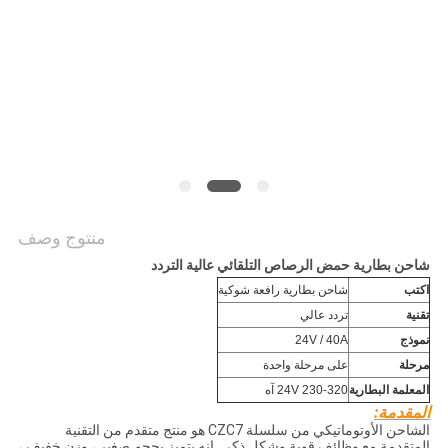
منتوج وصف
شاحن بطارية حمض الرصاص التلقائي عالية التردد
اكتب
شاحن بطارية رافعة شوكية
تقنية
تردد عالي
نموذج
24V / 40A
مرحلة
على مرحلة واحدة
المعلمة البطارية
24V 230-320 آه
المقدمة:
الشاحن الأوتوماتيكي من سلسلة CZC7 هو منتج متقدم من التقنية
المتقدمة مع وظائف قوية وشكل ذكي. إنه يتميز بحجم صغير ، وزن خفيف ،