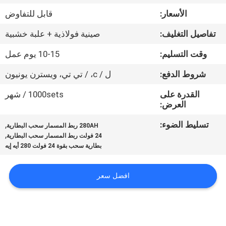
ضبط
الأسعار:
قابل للتفاوض
الجودة
تفاصيل التغليف:
صينية فولاذية + علبة خشبية
اتصل
وقت التسليم:
10-15 يوم عمل
بنا
شروط الدفع:
ل / c، / تي تي، ويسترن يونيون
القدرة على
1000sets / شهر
أخبار
العرض:
تسليط الضوء:
,
280AH ربط المسمار سحب البطارية
,
خريطة
24 فولت ربط المسمار سحب البطارية
بطارية سحب بقوة 24 فولت 280 أيه إيه
الموقع
افضل سعر
سياسة
الخصوصية