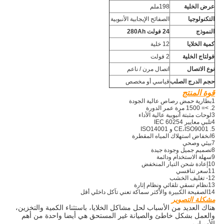
عرض الخلية
198ملم
التكنولوجيا
الصفائح الإيجابية الأنبوبية
النموذج
24 فولت 280Ah
كمية الخلايا
12 خلية
فولتاج الخلية
2 فولت
نوع الاتصال
اتصال مرن / ناعم
حجم الدرج الصلب
قياسي أو مخصص
قوة المنتج
1بطارية حمض رصاص عالية الجودة
2. >= 1500 مرة عمر الدورة
3لوحات مثبتة أنبوبية عالية الأداء
4تلبي معايير IEC 60254
5. CE،ISO9001 و ISO14001
6انخفاض استهلاك المياه المقطرة
7بيئي وصحي
8تصميم جميل وجودة جيدة
9سهلة الاستخدام ودائمة
10إعادة شحن التيار المنخفض
11سعر تنافسي
12- تغليف الخشب
13نظام تسقي تلقائي ونظام إثارة
14الصفيحة الكبيرة والأكثر سماكة تعني تآكل داخلي أقل
مشكلة التصوير
هناك العديد من الأسباب لحل مشاكل الخلايا، باستثناء الكمية والتخزين،
والعمل بشكل خاطئ والصيانة غير المستحق هي أيضا واحدة من أهم
الأسباب.