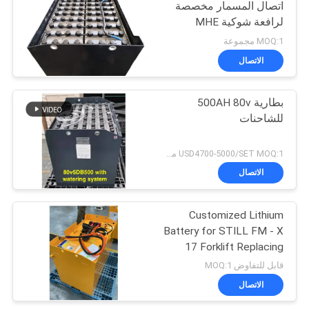
اتصال المسمار مخصصة
لرافعة شوكية MHE
MOQ:1 مجموعة
الاتصال
بطارية 500AH 80v
للشاحنات
USD4700-5000/SET MOQ:1 مجموعة
الاتصال
Customized Lithium
Battery for STILL FM - X
17 Forklift Replacing
48V/775AH Lead - Acid
قابل للتفاوض MOQ:1
Battery to 51.2V 690AH
الاتصال
Lithium Battery