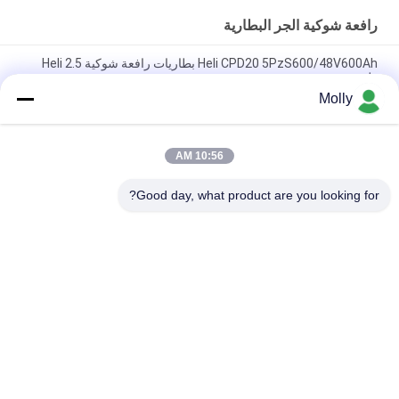
رافعة شوكية الجر البطارية
Heli CPD20 5PzS600/48V600Ah بطاريات رافعة شوكية Heli 2.5
طن
Molly
هلي CPD30 الشاحنة الكهربائية العلامة التجارية 6PBS600 80V 600Ah
البطارية، بيع بالجملة ل هلي الكهربائية الموازنة المضادة الشاحنة
10:56 AM
بطارية HELI لفلكفورت VCH6A لـ HELI CPD20 فلكفورت الكهربائي
المضاد للوزن 48V 600Ah
Good day, what product are you looking for?
فئات شعبية
جميع
رافعة شوكية الجر 
أجزاء البطارية رافعة 
البطارية
شوكية
موصل البطارية رافعة 
رافعة شوكية لشحن 
شوكية
البطاريات
رافعة شوكية الاطارات 
المكعب الكهربائي