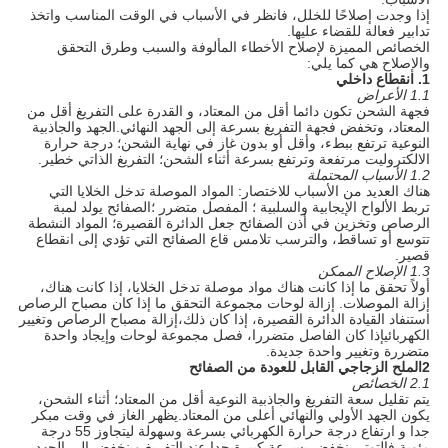
إذا وجدت إصلاحًا للخلل، فانظر في الأسباب في الوقت المناسب واتخذ
تدابير فعالة للقضاء عليها.
الخصائص المميزة لإصلاح الأخطاء المألوفة والسبب وطرق التحقق
والإصلاح هي كما يلي:
1. انقطاع داخلي
1.1 الأعراض
فجهة الشحن تكون دائما أقل من المعتاد، و القدرة على التفريغ أقل من
المعتاد، وتخفض فجهة التفريغ بسرعة إلى الجهد النهائي.الجهد والجاذبية
النوعية ترتفع ببطء، وأقل أو بدون غاز في نهاية الشحن؛ درجة حرارة
الالكتروليت مرتفعة وترتفع بسرعة أثناء الشحن؛ التفريغ الذاتي خطير.
1.2 الأسباب المحتملة
هناك العديد من الأسباب للاختصار: المواد الموصلة تدخل الخلايا التي
تربط الألواح الإيجابية والسلبية ؛ المفصل متضرر ؛الصفائح يولد لمبة
الرصاص وتخزين في أذن الصفائح جعل الدائرة القصيرة؛ المواد النشطة
تتوسع أو تساقط، والترسب تلامس قاع الصفائح التي تؤدي إلى انقطاع
قصير.
1.3 الإصلاح الممكن
أولاً تحقق ما إذا كانت هناك مواد موصلة تدخل الخلايا، إذا كانت هناك،
إزالة الموصلات. إزالة لوحات مجموعة التحقق ما إذا كان مصباح الرصاص
استنفاد القيادة الدائرة القصيرة، إذا كان ذلك،إزالة مصباح الرصاص وتغيير
الكهربائيإذا كان الفاصل متضررا، فصل مجموعة لوحات وإيجاد واحدة
متضررة وتغيير واحدة جديدة.
2الملح الزجاجي القابل للعودة من الصفائح
2.1 الخصائص
يتم تقليل سعة التفريغ والجاذبية النوعية أقل من المعتاد؛ أثناء الشحن،
يكون الجهد الأولي والنهائي أعلى من المعتاد.يظهر الغاز في وقت مبكر
جدا و ارتفاع درجة حرارة الكهربائي بسرعة وسهولة ليتجاوز 55 درجة
مئوية فالتوتر ينخفض بسرعة كبيرة جدا عند التفريغ وينخفض إلى الجهد