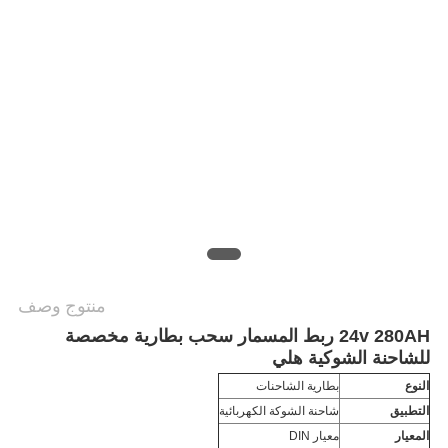
منتوج وصف
24v 280AH ربط المسمار سحب بطارية مخصصة
للشاحنة الشوكية هلي
النوع
بطارية الشاحنات
التطبيق
شاحنة الشوكة الكهربائية
المعيار
معيار DIN