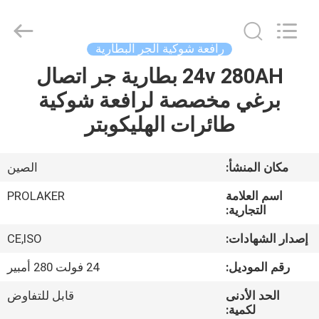
2026
LAKER
AUTOPARTS
CO.,LIMITED.
All
رافعة شوكية الجر البطارية
Rights
Reserved.
24v 280AH بطارية جر اتصال
منزل
برغي مخصصة لرافعة شوكية
المنتجات
طائرات الهليكوبتر
حول
مكان المنشأ:
الصين
بنا
اسم العلامة
PROLAKER
التجارية:
جولة
إصدار الشهادات:
CE,ISO
في
رقم الموديل:
24 فولت 280 أمبير
المعمل
الحد الأدنى
قابل للتفاوض
لكمية: