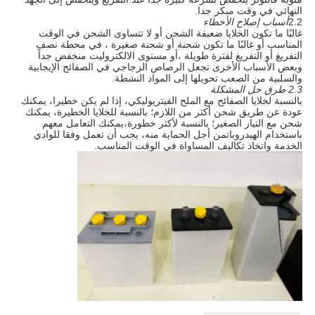
النهائي في وقت مبكر جدا.
2.2
أسباب إصلاح الأخطاء
غالبًا ما تكون الخلايا ضعيفة الشحن أو لا تتساوى الشحن في الوقت
المناسب أو غالبًا ما تكون شحنة أو شحنة صغيرة ، في محطة نصف
التفريغ أو التفريغ لفترة طويلة ،أو مستوى الالكتروليت منخفض جداً
وبعض الأسباب الأخرى تجعل الرصاص الزجاجي في الصفائح الإيجابية
والسلبية من الصعب تحويلها إلى المواد النشطة.
2.3 طرق حل المشكلة
بالنسبة لخلايا الصفائح مع الملح الفيتريوليكي، إذا لم يكن خطيرا، يمكنك
عودة عن طريق شحن أكثر من اللازم؛ بالنسبة للخلايا الخطيرة، يمكنك
شحن مع التيار الصغير؛ بالنسبة لأكثر خطورة،يمكنك التعامل معهم
باستخدام الهيدروباتمن أجل الحماية منه، يجب أن تعمل وفقا للوادي
الخدمة واتخاذ تكاليف المساواة في الوقت المناسب.