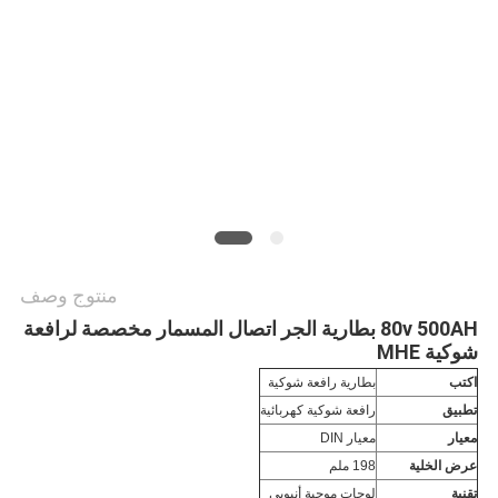
منتوج وصف
80v 500AH بطارية الجر اتصال المسمار مخصصة لرافعة
شوكية MHE
اكتب
بطارية رافعة شوكية
تطبيق
رافعة شوكية كهربائية
معيار
معيار DIN
عرض الخلية
198 ملم
تقنية
لوحات موجبة أنبوبي