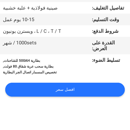
ضبط
تفاصيل التغليف:
صينية فولاذية + علبة خشبية
الجودة
وقت التسليم:
10-15 يوم عمل
اتصل
شروط الدفع:
L / C ، T / T ، ويسترن يونيون
بنا
القدرة على
1000sets / شهر
العرض:
أخبار
تسليط الضوء:
,
بطارية 500AH للشاحنات
,
بطارية سحب عربة شقاق 80 فولت
تخصيص المسمار اتصال الجر البطارية
خريطة
الموقع
افضل سعر
سياسة
الخصوصية