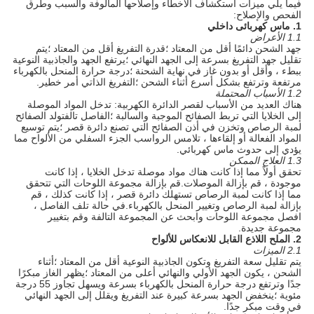
فيما يلي ميزات استكشاف الأخطاء وإصلاحها المألوفة والسبب وطرق
الفحص والإصلاح:
1. ماس كهربائى داخلي
1.1 الأعراض
جهد الشحن دائمًا أقل من المعتاد ؛قدرة التفريغ أقل من المعتاد ؛يتم
تقليل جهد التفريغ بسرعة إلى الجهد النهائي ؛يرتفع الجهد والجاذبية النوعية
ببطء ، وأقل أو بدون غاز في نهاية الشحنة ؛درجة حرارة المنحل بالكهرباء
مرتفعة وترتفع بشكل أسرع أثناء الشحن ؛التفريغ الذاتي أمر خطير.
1.2 الأسباب المحتملة
هناك العديد من الأسباب لقصر الدائرة الكهربية: تدخل المواد الموصلة
إلى الخلايا التي تربط الصفائح الموجبة والسالبة ؛الفاصل تالفتولد الصفائح
لمبة الرصاص وتخزن في أذن الصفائح التي تصنع دائرة قصر ؛يتم توسيع
المواد الفعالة أو إلقاءها ، تلامس الرواسب الجزء السفلي من الألواح مما
يؤدي إلى حدوث ماس كهربائي.
1.3 العلاج الممكن
تحقق أولاً مما إذا كانت هناك مواد موصلة تدخل الخلايا ، إذا كانت
موجودة ، قم بإزالة الموصلات.قم بإزالة مجموعة اللوحات التي تتحقق
مما إذا كانت لمبة الرصاص تستهلك دائرة قصر ، إذا كانت كذلك ، قم
بإزالة لمبة الرصاص وتغيير المنحل بالكهرباء.في حالة تلف الفاصل ،
افصل مجموعة اللوحات وابحث عن المجموعة التالفة وقم بتغيير
مجموعة جديدة.
2. الملح اللاذع القابل للانعكاس للألواح
2.1 الميزات
يتم تقليل سعة التفريغ وتكون الجاذبية النوعية أقل من المعتاد ؛أثناء
الشحن ، يكون الجهد الأولي والنهائي أعلى من المعتاد ؛يظهر الغاز مبكرًا
جدًا وترتفع درجة حرارة المنحل بالكهرباء بسرعة ويسهل تجاوز 55 درجة
مئوية ؛ينخفض ​​الجهد بسرعة كبيرة عند التفريغ ويقلل إلى الجهد النهائي
في وقت مبكر جدًا.