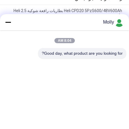
Heli CPD20 5PzS600/48V600Ah بطاريات رافعة شوكية Heli 2.5
طن
Molly
هلي CPD30 الشاحنة الكهربائية العلامة التجارية 6PBS600 80V 600Ah
البطارية، بيع بالجملة ل هلي الكهربائية الموازنة المضادة الشاحنة
8:04 AM
بطارية HELI لفلكفورت VCH6A لـ HELI CPD20 فلكفورت الكهربائي
المضاد للوزن 48V 600Ah
Good day, what product are you looking for?
فئات شعبية
جميع
رافعة شوكية الجر 
أجزاء البطارية رافعة 
البطارية
شوكية
موصل البطارية رافعة 
رافعة شوكية لشحن 
شوكية
البطاريات
رافعة شوكية الاطارات 
المكعب الكهربائي
آلة الصحافة