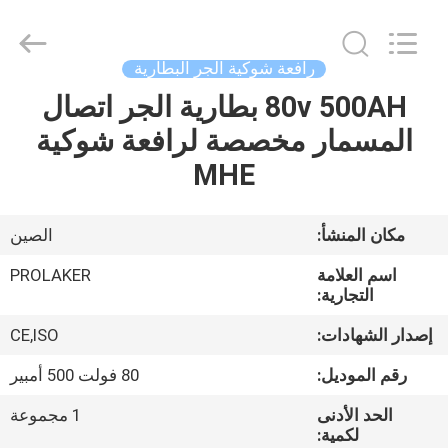
2026
LAKER
AUTOPARTS
CO.,LIMITED.
All
رافعة شوكية الجر البطارية
Rights
Reserved.
80v 500AH بطارية الجر اتصال
منزل
المسمار مخصصة لرافعة شوكية
المنتجات
MHE
حول
مكان المنشأ:
الصين
بنا
اسم العلامة
PROLAKER
التجارية:
جولة
إصدار الشهادات:
CE,ISO
في
رقم الموديل:
80 فولت 500 أمبير
المعمل
الحد الأدنى
1 مجموعة
لكمية: