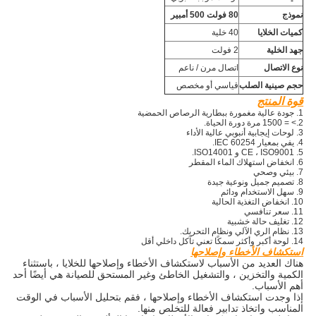
نموذج
80 فولت 500 أمبير
كميات الخلايا
40 خلية
جهد الخلية
2 فولت
نوع الاتصال
اتصال مرن / ناعم
حجم صينية الصلب
قياسي أو مخصص
قوة المنتج
1. جودة عالية مغمورة ببطارية الرصاص الحمضية
2.> = 1500 مرة دورة الحياة.
3. لوحات إيجابية أنبوبي عالية الأداء
4. يفي بمعيار IEC 60254.
5. CE ، ISO9001 و ISO14001.
6. انخفاض استهلاك الماء المقطر
7. بيئي وصحي
8. تصميم جميل ونوعية جيدة
9. سهل الاستخدام ودائم
10. انخفاض التغذية الحالية
11. سعر تنافسي
12. تغليف حالة خشبية
13. نظام الري الآلي ونظام التحريك.
14. لوحة أكبر وأكثر سمكًا تعني تآكل داخلي أقل
استكشاف الأخطاء وإصلاحها
هناك العديد من الأسباب لاستكشاف الأخطاء وإصلاحها للخلايا ، باستثناء
الكمية والتخزين ، والتشغيل الخاطئ وغير المستحق للصيانة هي أيضًا أحد
أهم الأسباب.
إذا وجدت استكشاف الأخطاء وإصلاحها ، فقم بتحليل الأسباب في الوقت
المناسب واتخاذ تدابير فعالة للتخلص منها.