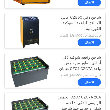
ضبط
الاتصال
الجودة
شاحن ذكي CZB5C عالي
الكفاءة للرافعة الشوكية
اتصل
الكهربائية
بنا
قابل للتفاوض MOQ:قابل للتفاوض
الاتصال
أخبار
شاحن رافعة شوكية ذكي
أحادي الطور من حمض
خريطة
واحد CZC7 CZC7A ضمان
الموقع
لمدة سنة واحدة
قابل للتفاوض MOQ:قابل للتفاوض
الاتصال
سياسة
CZC7 CZC7A 20A الحمض
الخصوصية
الرئيسي الذكي شاحنة
شكل واحد مرحلة شاحنة