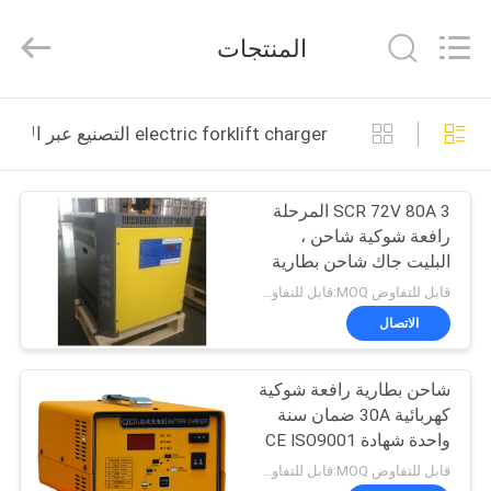
2026
LAKER
AUTOPARTS
المنتجات
CO.,LIMITED.
All
Rights
Reserved.
منزل
electric forklift charger التصنيع عبر الإنترنت
المنتجات
SCR 72V 80A 3 المرحلة
رافعة شوكية شاحن ،
حول
البليت جاك شاحن بطارية
بنا
المعالجات الدقيقة التي
قابل للتفاوض MOQ:قابل للتفاوض
تسيطر عليها
الاتصال
جولة
شاحن بطارية رافعة شوكية
في
كهربائية 30A ضمان سنة
المعمل
واحدة شهادة CE ISO9001
قابل للتفاوض MOQ:قابل للتفاوض