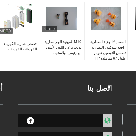
الحجم M أجزاء البطارية
M10 المهنية الجر بطارية
حصص بطارية الكهرباء
رافعة شوكية ، البطارية
بولت برغي اللون الأسود
الكهربائية الكهربائية
تنفيس التوصيل تعويم
مع رئيس البلاستيك
طول 67 مم مادة PP
اتّصل بنا
أ