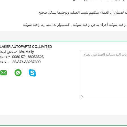
ضمان أن العملاء يمكنهم تثبيت العملية وتوحيدها بشكل صحيح.
,
رافعة شوكية,أجزاء شاحن رافعة شوكية
اكسسوارات البطارية رافعة شوكية
LAKER AUTOPARTS CO.,LIMITED
Ms. Molly
اتصل شخص:
0086 571 88053525
الهاتف ::
86-571-56287600
الفاكس: