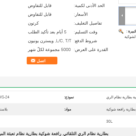
الحد الأدنى لكمية:
قابل للتفاوض
الأسعار:
قابل للتفاوض
تفاصيل التغليف:
كرتون
بيرة :
وقت التسليم:
5 أيام بعد تأكيد الطلب
الشوكية
شروط الدفع:
L/C, T/T, ويسترن يونيون
القدرة على العرض:
5000 مجموعة لكلّ شهر
اتصل
ة بطارية نظام الري
نموذج:
WS-24
مواد:
بلاست
30L
بطارية نظام الري التلقائي
رافعة شوكية بطارية نظام تعبئة المي
,