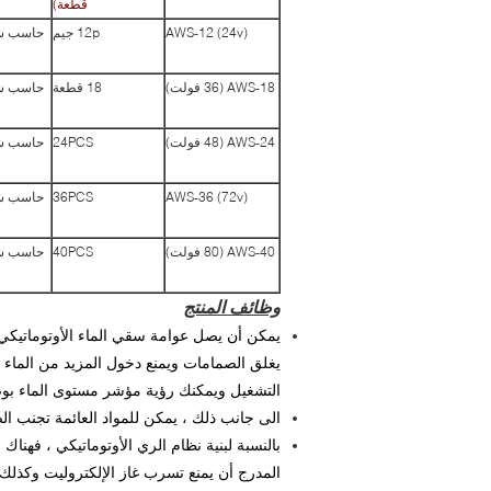
قطعة)
AWS-12 (24v)
12p جيم
حاسب ش
AWS-18 (36 فولت)
18 قطعة
حاسب ش
AWS-24 (48 فولت)
24PCS
حاسب ش
AWS-36 (72v)
36PCS
حاسب ش
AWS-40 (80 فولت)
40PCS
حاسب ش
وظائف المنتج
يمكن أن يصل عوامة سقي الماء الأوتوماتيكي 
يغلق الصمامات ويمنع دخول المزيد من الماء إ
التشغيل ويمكنك رؤية مؤشر مستوى الماء بوض
الى جانب ذلك ، يمكن للمواد العائمة تجنب ال
بالنسبة لبنية نظام الري الأوتوماتيكي ، فهنا
المدرج أن يمنع تسرب غاز الإلكتروليت وكذلك 