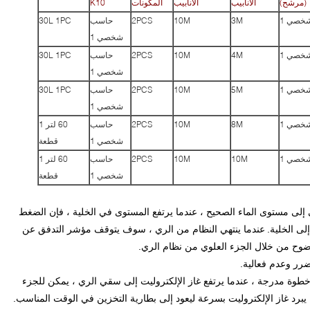
(مرشح)
الأنابيب
الأنابيب
المكونات
K10
خصي 1
3M
10M
2PCS
حاسب
30L 1PC
شخصي 1
خصي 1
4M
10M
2PCS
حاسب
30L 1PC
شخصي 1
خصي 1
5M
10M
2PCS
حاسب
30L 1PC
شخصي 1
خصي 1
8M
10M
2PCS
حاسب
60 لتر 1
شخصي 1
قطعة
خصي 1
10M
10M
2PCS
حاسب
60 لتر 1
شخصي 1
قطعة
إلى مستوى الماء الصحيح ، عندما يرتفع المستوى في الخلية ، فإن الضغط
لى الخلية.
عندما ينتهي النظام من الري ، سوف يتوقف مؤشر التدفق عن
وح من خلال الجزء العلوي من نظام الري.
ضرر وعدم فعالية.
ك خطوة مدرجة ، عندما يرتفع غاز الإلكتروليت إلى سقي الري ، يمكن للجزء
يبرد غاز الإلكتروليت بسرعة ليعود إلى بطارية التخزين في الوقت المناسب.