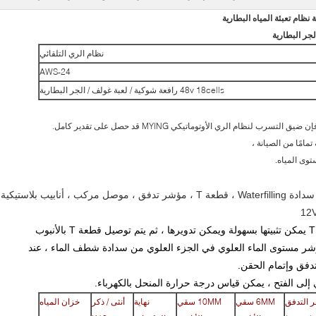
نظام تعبئة المياه البطارية
نظام الري التلقائي
AWS-24
48v 18cells رافعة شوكية / لعبة غولف / الجر البطارية
لنظام الري الأوتوماتيكي MYING قد حصل على تقدير كامل.
مامًا من الصيانة ،
وى المياه.
ابيب بلاستيكية.
يتم توصيل قابس الشلال الأوتوماتيكي بقطعة T يمكن تثبيتها بسهولة ويمكن تدويرها ، ثم يتم توصيل قطعة T بالأنبوب
مؤشر مستوى الماء العلوي في الجزء العلوي من سدادة شطف الماء ، عند
دفق وإتمام الحقن.
ي إلى الفتح ، يمكن قياس درجة حرارة المنحل بالكهرباء.
 التدفق
6MM سقي
10MM سقي
نهاية
أنثى / ذكر
خزان المياه