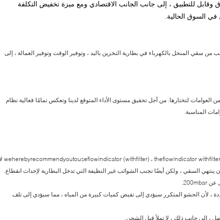
ق وقابل للتطبيق ، إلى جانب الجانب الاقتصادي ومع ميزة تخفيض التكلفة
ل في السوق الحالية.
ب من سقي المنحل بالكهرباء في بطارية التخزين باليد ، وتوفير الوقت وتوفير العمالة ، إلى
 من العوامات لتختارها. من أجل تحقيق مستوى الأداء المتوقع لدينا وتعكس تمامًا فعالية نظام
امات المناسبة.
1 -التعديل الداخليعندما هو الحال مع عملية التجفيف ، eflowindicator (withfilter) ، theflowindicator withfilter
ينتهي السقي ، ولكن أيضًا تجنب الشوائب غير النظيفة التي تدخل البطارية لإحداث انقطاع.
دة ، لأن الحشو المتكرر سيؤدي إلى تفيض كميات كبيرة من المياه ، مما سيؤدي إلى تلف
ضل ، إلى جانب ذلك ، لا تملأ قبل الشحن.