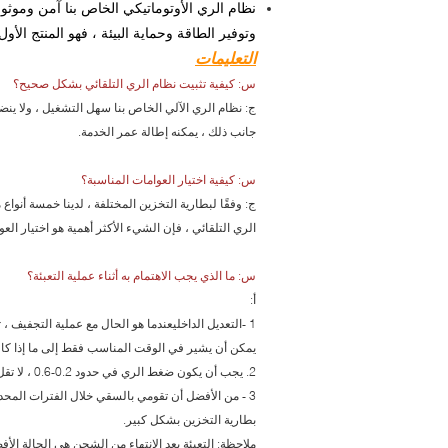
نظام الري الأوتوماتيكي الخاص بنا آمن وموثو
وتوفير الطاقة وحماية البيئة ، فهو المنتج الأو
التعليمات
س: كيفية تثبيت نظام الري التلقائي بشكل صحيح؟
ج: نظام الري الآلي الخاص بنا سهل التشغيل ، ولا ينض
جانب ذلك ، يمكنه إطالة عمر الخدمة.
س: كيفية اختيار العوامات المناسبة؟
ج: وفقًا لبطارية التخزين المختلفة ، لدينا خمسة أنواع
الري التلقائي ، فإن الشيء الأكثر أهمية هو اختيار العو
س: ما الذي يجب الاهتمام به أثناء عملية التعبئة؟
أ:
يمكن أن يشير في الوقت المناسب فقط إلى ما إذا كان 
2. يجب أن يكون ضغط الري في حدود 0.2-0.6 ، لا تقل عن 200mbar.
3 - من الأفضل أن تقومي بالسقي خلال الفترات المحد
بطارية التخزين بشكل كبير.
ملاحظة: التعبئة بعد الانتهاء من الشحن هي الحالة الأف