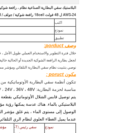
البلاستيك سقي البطارية الصناعية نظام ، رافعة شوكية 
AWS-24 ل 48 فولت 18cell رافعة شوكية / جولف / الجر البطارية
اكتب
نموذج
تطبيق
وصف porduct:
خلال فترة التطوير والاستخدام العملي طويل الأجل ، فإن ضيق التسرب 
لجعل بطارية الرافعة الشوكية الجديدة أو الحالية خالية ت
نوصي
بتثبيت نظام سقي البطارية التلقائي ومؤشر مست
مكون
poruct
:
تتكون أنظمة سقي البطارية الأوتوماتيكية من سدادة Waterfilling ، قطعة T ، مؤشر تدفق ، موصل مركب ، أن
مناسبة لحزمة البطارية: 12V ،
24V ، 36V ، 48V
البلاستيكي بالماء. هناك عدسة يمكنها رؤية 
الوصول إلى مستوى الماء ، يتم غلق مؤشر الت
عندما يميل الغطاء العلوي لنظام الري التلقائ
نموذج
سقي رئيس (T-
مؤشر