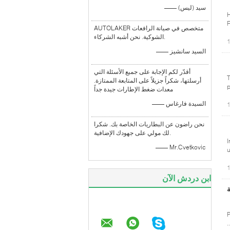
—— سيد (ليس)
H
F
AUTOLAKER متخصص في صيانة الرافعات
الشوكية. نحن أشبه الشركاء.
—— السيد سانشيز
أقدّر لكم الإجابة على جميع الأسئلة التي
T
أرسلتها، شكراً جزيلاً على المتابعة الممتازة.
p
معدات ضغط الإطارات جيدة جداً
—— السيدة فارغاس
نحن راضون عن البطاريات الخاصة بك. شكرا
لك مولي على جهودك الإضافية.
I
—— Mr.Cvetkovic
u
ابن دردش الآن
ية
P