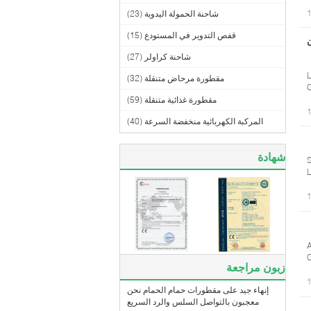
شاحنة الحمولة اليدوية
(23)
قفص التدوير في المستودع
(15)
CZC7 ضمان
شاحنة كراولر
(27)
L
مقطورة مرحاض متنقلة
(32)
C
مقطورة غذائية متنقلة
(59)
المركبة الكهربائية منخفضة السرعة
(40)
شهادة
S
L
A
زبون مراجعة
إنهاء جيد على مقطورات حمام الحمام نحن
معجبون بالتواصل السلس والرد السريع