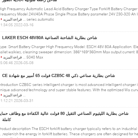
igh Frequency Automatic Lead Acid Battery Charger Type Forklift Battery Charge
requency Model 24V/40A Phase Single Phase Battery parameter 24V 230-320 Ah I
series automatic ...
قراءة المزيد
2022-03-16 11:34:05
شاحن بطارية الشاحنة الصناعية LAKER ESCH 48V80A
ype: Smart Battery Charger High Frequency Model: ESCH 48V 80A Application: Elect
allet walkies, cleaning sweeper dimension: 386*169*360mm Max output current: 
5040 Max ...
قراءة المزيد
2026-05-08 15:06:46
شاحن بطارية صناعي ذكي CZB5C 48 فولت 65 أمبير مع شهادة CE
ntroduction CZB5C series intelligent charger is most advanced intelligent charger 
nique advanced technology and super stable features. With the optimized Wa curve
...
قراءة المزيد
2026-03-31 11:12:21
شاحن بطارية الليثيوم الصناعي الثقيل 80 فولت عالية الكفاءة مع وظائف حما
كاملة
roduct description The ESCH forklift battery charger typically refers to an industria
replenish the energy in forklift batteries. These chargers are often designed for hea