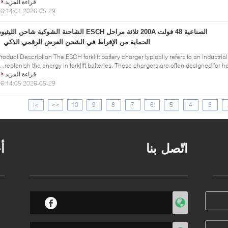
قراءة المزيد
2026-05-29 16:14:01
الصناعية 48 فولت 200A ثلاثة مراحل ESCH الشاحنة الشوكية شاحن الليثي
الحماية من الإفراط في الشحن العرض الرقمي الذكي
roduct Description The ESCH forklift battery charger typically refers to an industria
replenish the energy in forklift batteries. These chargers are often designed for hea
قراءة المزيد
2026-05-29 16:14:05
>|
>>
10
9
8
7
6
5
4
3
اتّصل بنا
أ