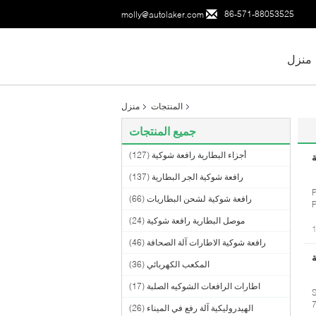
86-571-88053525
molly@autolaker.com
منزل
المنتجات
منزل
جميع المنتجات
أجزاء البطارية رافعة شوكية
(127)
ة
رافعة شوكية الجر البطارية
(137)
P
رافعة شوكية لشحن البطاريات
(66)
P
موصل البطارية رافعة شوكية
(24)
رافعة شوكية الاطارات آلة الصحافة
(46)
ة
المكعب الكهربائي
(36)
اطارات الرافعات الشوكيه الصلبة
(17)
S
7
الهيدروليكية آلة رفع في الميناء
(26)