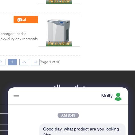
اتصل
l charger used to
vy-duty environments, ...
2
1
<<
|<
Page 1 of 10
ترك رسالة
Molly
8:49 AM
Good day, what product are you looking 