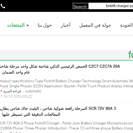
Search
لجودة
جولة في المعمل
أخبار
حول بنا
المنتجات
f
CZC7 CZC7A 20A الحمض الرئيسي الذكي شاحنة شكل واحد مرحلة شاحن
عام واحد الضمان
roduct specifications Type Forklift Battery Charger Technology Smart Automatic
hase Single Phases 3220V Application Stacker, Pallet Truck Product display Intro
automatic ...
قراءة المزيد
2024-03-22 17:16:10
SCR 72V 80A 3 المرحلة رافعة شوكية شاحن ، البليت جاك شاحن بطاري
المعالجات الدقيقة التي تسيطر عليها
CR 72V 80A 3 Phase Forklift Charger , Pallet Jack Battery Charger Microprocessor
2V/80A Phase: Three Phases Introduction: These 72 volt three phase Battery charge