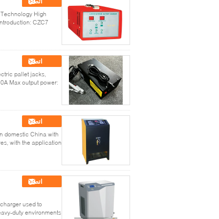
اتصل
r Technology High
ntroduction: CZC7
اتصل
ric pallet jacks,
80A Max output power:
اتصل
in domestic China with
s, with the application
اتصل
l charger used to
vy-duty environments, ...