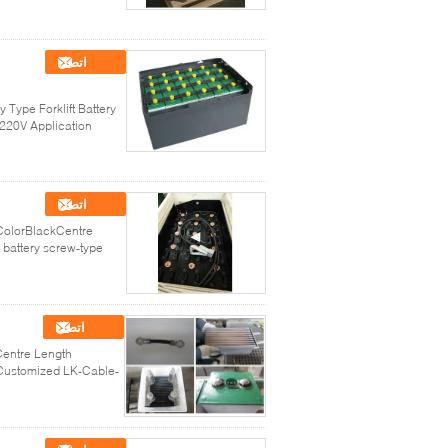
اتصل
Type Forklift Battery
220V Application
اتصل
5ColorBlackCentre
 battery screw-type
اتصل
Centre Length
Customized LK-Cable-