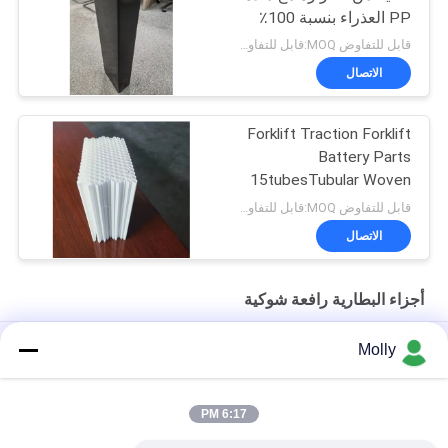
PP العذراء بنسبة 100٪
وحجم قابل للتخصيص -
قابل للتفاوض MOQ:قابل للتفاوض
صندوق BCI
الاتصال
Forklift Traction Forklift
Battery Parts
15tubesTubular Woven
Battery Gauntlet
قابل للتفاوض MOQ:قابل للتفاوض
الاتصال
أجزاء البطارية رافعة شوكية
حصص بطارية الكهرباء الكهربائية الكهربائية
Molly
M10 المهنية الجر بطارية بولت برغي اللون الأسود مع رئيس البلاستيك
6:17 PM
الحجم M أجزاء البطارية رافعة شوكية ، البطارية تنفيس التوصيل تعويم
طول 67 مم مادة PP