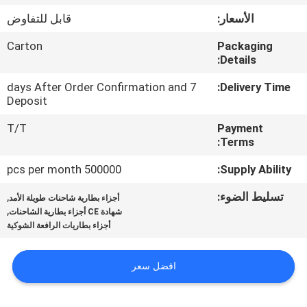
ضبط
الأسعار:
قابل للتفاوض
الجودة
Carton
Packaging
Details:
اتصل
7 days After Order Confirmation and
Delivery Time:
بنا
Deposit
T/T
Payment
أخبار
Terms:
500000 pcs per month
Supply Ability:
خريطة
تسليط الضوء:
,
أجزاء بطارية شاحنات طويلة الأمد
الموقع
,
شهادة CE أجزاء بطارية الشاحنات
أجزاء بطاريات الرافعة الشوكية
سياسة
افضل سعر
الخصوصية