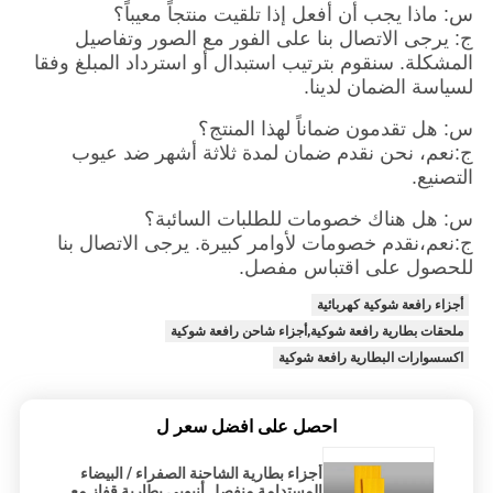
س: ماذا يجب أن أفعل إذا تلقيت منتجاً معيباً؟
ج: يرجى الاتصال بنا على الفور مع الصور وتفاصيل
المشكلة. سنقوم بترتيب استبدال أو استرداد المبلغ وفقا
لسياسة الضمان لدينا.
س: هل تقدمون ضماناً لهذا المنتج؟
ج:نعم، نحن نقدم ضمان لمدة ثلاثة أشهر ضد عيوب
التصنيع.
س: هل هناك خصومات للطلبات السائبة؟
ج:نعم،نقدم خصومات لأوامر كبيرة. يرجى الاتصال بنا
للحصول على اقتباس مفصل.
أجزاء رافعة شوكية كهربائية
ملحقات بطارية رافعة شوكية,أجزاء شاحن رافعة شوكية
اكسسوارات البطارية رافعة شوكية
احصل على افضل سعر ل
أجزاء بطارية الشاحنة الصفراء / البيضاء
المستدامة منفصل أنبوبي بطارية قفاز مع