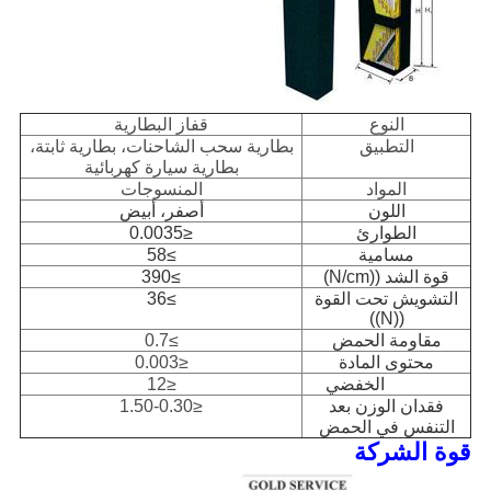
النوع
قفاز البطارية
التطبيق
بطارية سحب الشاحنات، بطارية ثابتة،
بطارية سيارة كهربائية
المواد
المنسوجات
اللون
أصفر، أبيض
الطوارئ
≤0.0035
مسامية
≥58
قوة الشد ((N/cm)
≥390
التشويش تحت القوة
≥36
((N))
مقاومة الحمض
≥0.7
محتوى المادة
≤0.003
KMnO4 الخفضي
≤12
فقدان الوزن بعد
≤1.50-0.30
التنفس في الحمض
قوة الشركة