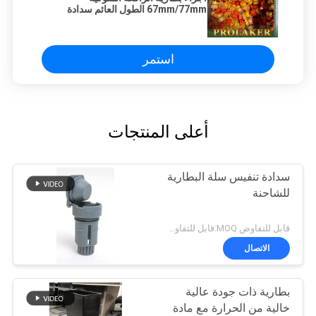
67mm/77mm الطول العائم سدادة
التهوية مادة PP
استمر
أعلى المنتجات
سدادة تنفيس سلة البطارية
للشاحنة
قابل للتفاوض MOQ:قابل للتفاوض
الاتصال
بطارية ذات جودة عالية
خالية من الحرارة مع مادة