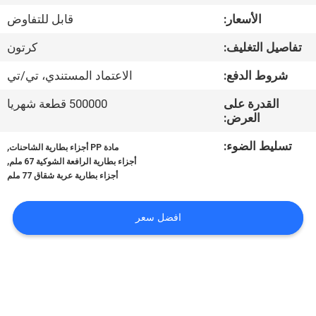
ضبط
الأسعار:
قابل للتفاوض
الجودة
تفاصيل التغليف:
كرتون
اتصل
شروط الدفع:
الاعتماد المستندي، تي/تي
بنا
القدرة على
500000 قطعة شهريا
العرض:
أخبار
تسليط الضوء:
,
مادة PP أجزاء بطارية الشاحنات
,
أجزاء بطارية الرافعة الشوكية 67 ملم
أجزاء بطارية عربة شقاق 77 ملم
خريطة
الموقع
افضل سعر
سياسة
الخصوصية