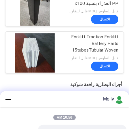
PP العذراء بنسبة 100٪
وحجم قابل للتخصيص -
قابل للتفاوض MOQ:قابل للتفاوض
صندوق BCI
الاتصال
Forklift Traction Forklift
Battery Parts
15tubesTubular Woven
Battery Gauntlet
قابل للتفاوض MOQ:قابل للتفاوض
الاتصال
أجزاء البطارية رافعة شوكية
حصص بطارية الكهرباء الكهربائية الكهربائية
Molly
M10 المهنية الجر بطارية بولت برغي اللون الأسود مع رئيس البلاستيك
10:56 AM
الحجم M أجزاء البطارية رافعة شوكية ، البطارية تنفيس التوصيل تعويم
طول 67 مم مادة PP