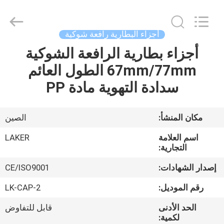
2026
LAKER
AUTOPARTS
CO.,LIMITED.
All
أجزاء البطارية رافعة شوكية
Rights
Reserved.
أجزاء بطارية الرافعة الشوكية
منزل
67mm/77mm الطول العائم
المنتجات
سدادة التهوية مادة PP
حول
مكان المنشأ:
الصين
بنا
اسم العلامة
LAKER
التجارية:
جولة
إصدار الشهادات:
CE/ISO9001
في
رقم الموديل:
LK-CAP-2
المعمل
الحد الأدنى
قابل للتفاوض
لكمية: