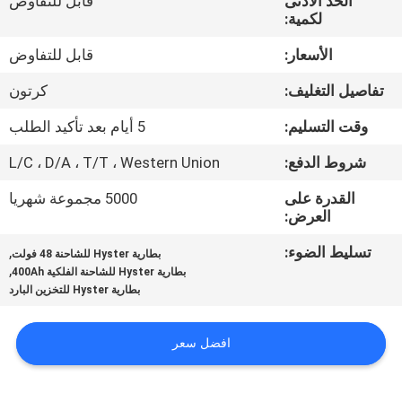
الحد الأدنى
قابل للتفاوض
ضبط
لكمية:
الجودة
الأسعار:
قابل للتفاوض
تفاصيل التغليف:
كرتون
اتصل
بنا
وقت التسليم:
5 أيام بعد تأكيد الطلب
شروط الدفع:
L/C ، D/A ، T/T ، Western Union
أخبار
القدرة على
5000 مجموعة شهريا
العرض:
خريطة
تسليط الضوء:
,
بطارية Hyster للشاحنة 48 فولت
,
الموقع
بطارية Hyster للشاحنة الفلكية 400Ah
بطارية Hyster للتخزين البارد
سياسة
افضل سعر
الخصوصية