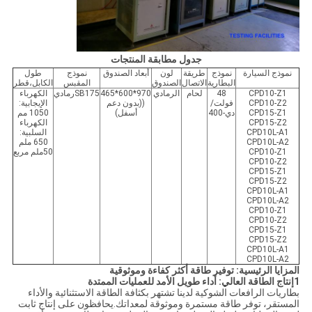
جدول مطابقة المنتجات
نموذج السيارة
نموذج
طريقة
لون
أبعاد الصندوق
نموذج
طول
البطارية
الاتصال
الصندوق
المقبس
الكابل،قطر
CPD10-Z1
48
لحام
الرمادي
970*600*465
SB175رمادي
الكهرباء
CPD10-Z2
فولت/
((بدون دعم
الإيجابية:
CPD15-Z1
دي-400
أسفل)
1050 مم
CPD15-Z2
الكهرباء
CPD10L-A1
السلبية:
CPD10L-A2
650 ملم
CPD10-Z1
50ملم مربع
CPD10-Z2
CPD15-Z1
CPD15-Z2
CPD10L-A1
CPD10L-A2
CPD10-Z1
CPD10-Z2
CPD15-Z1
CPD15-Z2
CPD10L-A1
CPD10L-A2
المزايا الرئيسية: توفير طاقة أكثر كفاءة وموثوقية
1إنتاج الطاقة العالي: أداء طويل الأمد للعمليات الممتدة
بطاريات الرافعات الشوكية لدينا تشتهر بكثافة الطاقة الاستثنائية والأداء
المستقر، توفر طاقة مستمرة وموثوقة لمعداتك.يحافظون على إنتاج ثابت