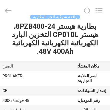
2026
LAKER
AUTOPARTS
CO.,LIMITED.
All
رافعة شوكية الجر البطارية
Rights
Reserved.
بطارية هيستر 24-8PZB400،
منزل
هيستر CPD10L التخزين البارد
المنتجات
الكهربائية الكهربائية الكهربائية
48V 400Ah.
حول
بنا
مكان المنشأ:
الصين
اسم العلامة
PROLAKER
جولة
التجارية:
في
إصدار الشهادات:
CE
المعمل
رقم الموديل:
48 فولت/د-400