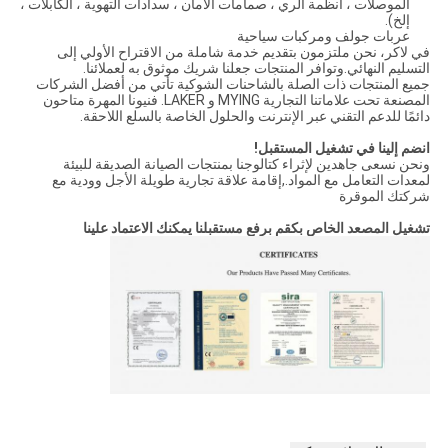
الموصلات ، أنظمة الري ، صمامات الأمان ، سدادات التهوية ، الكابلات ،
إلخ).
عربات جولف ومركبات سياحية
في لاكر، نحن ملتزمون بتقديم خدمة شاملة من الاقتراح الأولي إلى
التسليم النهائي.وتوافر المنتجات جعلنا شريك موثوق به لعملائنا.
جميع المنتجات ذات الصلة بالشاحنات الشوكية تأتي من أفضل الشركات
المصنعة تحت علاماتنا التجارية MYING و LAKER. فنيونا المهرة متاحون
دائمًا للدعم التقني عبر الإنترنت والحلول الخاصة بالسلع اللاحقة.
انضم إلينا في تشغيل المستقبل!
ونحن نسعى جاهدين لإثراء كتالوجنا بمنتجات الصيانة الصديقة للبيئة
لمعدات التعامل مع المواد.,إقامة علاقة تجارية طويلة الأجل وودية مع
شركتك الموقرة
تشغيل المصعد الخاص بك
قم برفع مستقبلنا يمكنك الاعتماد علينا