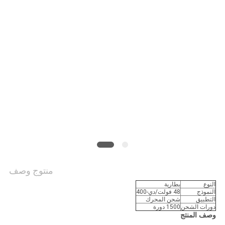
منتوج وصف
النوع
بطارية
النموذج
48 فولت/دي-400
التطبيق
شحن المحرك
دورات الشحن
1500 دورة
وصف المنتج