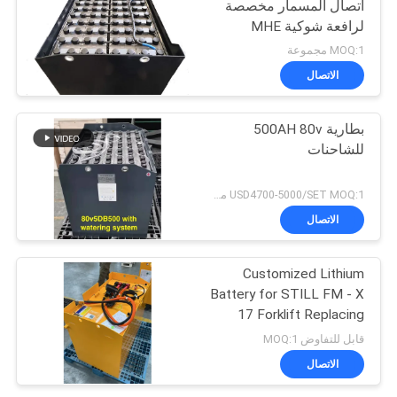
اتصال المسمار مخصصة
لرافعة شوكية MHE
MOQ:1 مجموعة
الاتصال
بطارية 500AH 80v
للشاحنات
USD4700-5000/SET MOQ:1 مجموعة
الاتصال
Customized Lithium
Battery for STILL FM - X
17 Forklift Replacing
48V/775AH Lead - Acid
قابل للتفاوض MOQ:1
Battery to 51.2V 690AH
الاتصال
Lithium Battery