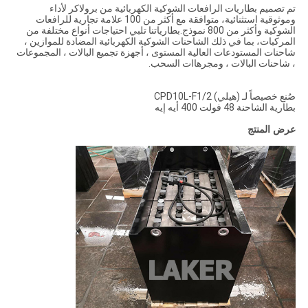
تم تصميم بطاريات الرافعات الشوكية الكهربائية من برولاكر لأداء
وموثوقية استثنائية، متوافقة مع أكثر من 100 علامة تجارية للرافعات
الشوكية وأكثر من 800 نموذج.بطارياتنا تلبي احتياجات أنواع مختلفة من
المركبات، بما في ذلك الشاحنات الشوكية الكهربائية المضادة للموازين ،
شاحنات المستودعات العالية المستوى ، أجهزة تجميع البالات ، المجموعات
، شاحنات البالات ، ومجرهاات السحب.
صُنع خصيصاً لـ (هيلي) CPD10L-F1/2
بطارية الشاحنة 48 فولت 400 أيه إيه
عرض المنتج