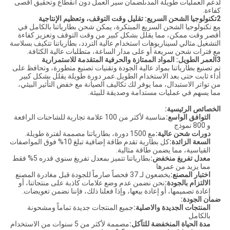
لدعم العمليات طويلة المدىلضمان سير العمل دون انقطاع وتحقيق أقصى
كفاءة.
2تكنولوجيا الشحن السريع: تقليل وقت التوقف، وتعظيم الإنتاجية
مع تكنولوجيا الشحن السريع المبتكرة، يمكن شحن بطارياتنا بالكامل في
أقصر وقت ممكن، مما يقلل بشكل كبير من وقت التوقف وتعزيز كفاءة
التشغيل.مثالي لسيناريوهات استخدام عالية التردد، بطارياتنا تتكيف بسلاسة
مع فترات شحن سريعة أو على مدار الساعة، متطلبات عالية الكثافة.
3العمر الطويل: المواد الممتازة والحرفية المتقدمة للاستمرارية
تم تصنيع بطارياتنا بمواد عالية الجودة وتقنيات تصنيع متطورة، وتحافظ على
أداء ثابت حتى بعد الاستخدام الطويل.عمر دورة طويلة يقلل بشكل كبير
من تواتر الاستبدال، مما يوفر لك تكاليف الصيانة مع خفض التأثير البيئي،
مما يسهم في عمليات مستدامة وصديقة للبيئة.
الخصائص الرئيسية:
التوافق الواسع:
مناسبة لأكثر من 100 علامة تجارية للشاحنات الرافعة
و 800 نموذج
دورات شحن عالية:
مع 1500 دورة، بطارياتنا مصممة لفترة طويلة.
السعة الزائدة:
كل بطارية تقدم طاقة إضافية تبلغ 10% فوق المواصفات
القياسية، مما يضمن طاقة مثالية.
معدل تفريغ منخفض:
بطارياتنا تتميز بمعدل تفريغ سنوي قدره 5% فقط
مما يزيد من عمرها
اختبار المصنع:
يخضعون لـ 37 فحصاً صارماً للجودة قبل مغادرة المصنع
الالتزام بالجودة:
نحن نضمن عدم وضع علامات كاذبة على منتجاتنا، أو
إعادة تصميمها، أو إعادة بيعها، وإذا فعلنا ذلك، فإننا نضمن تعويضات.
ضمان الجودة:
المنتجات الجديدة والاصلية:
جميع المنتجات جديدة تماماً ومشحونة
بالكامل
مدة الحياة المنخفضة للتآكل:
مصممة لأكثر من 5 سنوات من الاستخدام