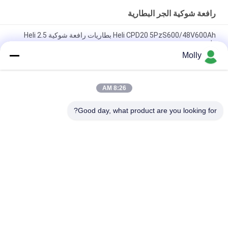
رافعة شوكية الجر البطارية
Heli CPD20 5PzS600/48V600Ah بطاريات رافعة شوكية Heli 2.5
طن
Molly
هلي CPD30 الشاحنة الكهربائية العلامة التجارية 6PBS600 80V 600Ah
البطارية، بيع بالجملة ل هلي الكهربائية الموازنة المضادة الشاحنة
8:26 AM
بطارية HELI لفلكفورت VCH6A لـ HELI CPD20 فلكفورت الكهربائي
المضاد للوزن 48V 600Ah
Good day, what product are you looking for?
فئات شعبية
جميع
رافعة شوكية الجر 
أجزاء البطارية رافعة 
البطارية
شوكية
موصل البطارية رافعة 
رافعة شوكية لشحن 
شوكية
البطاريات
رافعة شوكية الاطارات 
المكعب الكهربائي