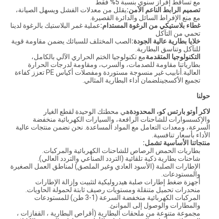
مع تساقط إفراز سنوي بنسبة 5% فقط
تصميم الرابط الناعم الآمن:
يقلل من معدلات الفشل ويسهل الصيانة،
مع منع الإفراط السائل والدائرة القصيرة.
غطاء بلاستيكي من الرغوة المستدام:
عملية غمر البلاستيك بالرغوة لدينا
تحمي من التآكل
خلايا بطارية عالية الجودة:
الصب المختلف للسبائك يضمن مقاومة قوية
للتآكل وتناسق البطارية.
التكنولوجيا المتقدمة
مع تكنولوجيا الختم الحراري الآلي بالكامل،
بطارياتنا مقاومة للصدمات، والسرب، ومقاومة لدرجات الحرارة
العالية.أنابيب غير منسوجة مستوردة ومفصلات أكياس PE تعزز كفاءة
تجميع الأكسجينلضمان أداء البطارية المثالي.
حولنا
لاكر أوتو بارتس كو، المحدودة
هي محطتك الوحيدة لقطع الغيار
والإكسسوارات للشاحنات الرافعة، والسيارات الكهربائية منخفضة
السرعة، ومعدات التعامل مع المواد المساعدة. نحن نضمن منتجات عالية
الأداء بأسعار تنافسية.
منتجاتنا الأساسية تشمل:
بطاريات الحمض الرصاص للشاحنات الكهربائية والمركبات.
شاحنات بطارية ذكية تلقائية (التردد الصناعي والتردد العالي).
الإطارات الصلبة (الأسود العادي وغير الملصق) لمناطق العمل الصغيرة
والمستودعات.
أجهزة ضغط إطارات صلبة هيدروليكية لتثبيت وإزالة الإطارات
منحدرات تحميل متنقلة ومستويات رصيف ثابتة لحمولة الحاويات.
المركبات الكهربائية منخفضة السرعة (1-3 طن) للمستودعات
والمطارات والوصول إلى الموانئ.
مجموعة متنوعة من ملحقات البطارية (أقراص البطارية ، القفازات ،