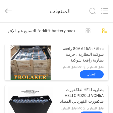
2026
LAKER
AUTOPARTS
المنتجات
CO.,LIMITED.
All
Rights
Reserved.
منزل
forklift battery pack التصنيع عبر الإنترنت
المنتجات
80V 625Ah / 5hrs رافعة
شوكية البطارية ، حزمة
حول
بطارية رافعة شوكية
بنا
كهربائية
قابل للتفاوض MOQ:قابل للتفاوض
الاتصال
جولة
بطارية HELI لفلكفورت
في
VCH6A لـ HELI CPD20
المعمل
فلكفورت الكهربائي المضاد
للوزن 48V 600Ah
قابل للتفاوض MOQ:قابل للتفاوض