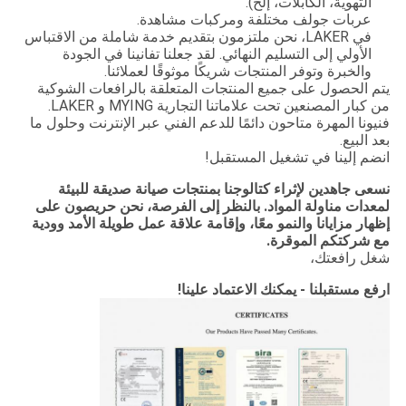
التهوية، الكابلات، إلخ).
عربات جولف مختلفة ومركبات مشاهدة.
في LAKER، نحن ملتزمون بتقديم خدمة شاملة من الاقتباس
الأولي إلى التسليم النهائي. لقد جعلنا تفانينا في الجودة
والخبرة وتوفر المنتجات شريكًا موثوقًا لعملائنا.
يتم الحصول على جميع المنتجات المتعلقة بالرافعات الشوكية
من كبار المصنعين تحت علاماتنا التجارية MYING و LAKER.
فنيونا المهرة متاحون دائمًا للدعم الفني عبر الإنترنت وحلول ما
بعد البيع.
انضم إلينا في تشغيل المستقبل!
نسعى جاهدين لإثراء كتالوجنا بمنتجات صيانة صديقة للبيئة
لمعدات مناولة المواد. بالنظر إلى الفرصة، نحن حريصون على
إظهار مزايانا والنمو معًا، وإقامة علاقة عمل طويلة الأمد وودية
مع شركتكم الموقرة.
شغل رافعتك،
ارفع مستقبلنا - يمكنك الاعتماد علينا!