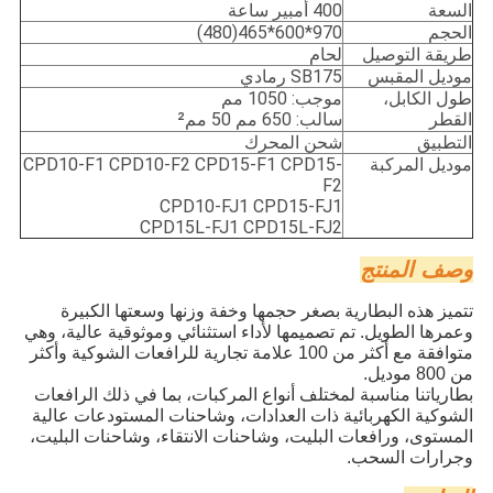
السعة
400 أمبير ساعة
الحجم
970*600*465(480)
طريقة التوصيل
لحام
موديل المقبس
SB175 رمادي
طول الكابل،
موجب: 1050 مم
القطر
سالب: 650 مم 50 مم²
التطبيق
شحن المحرك
موديل المركبة
CPD10-F1 CPD10-F2 CPD15-F1 CPD15-
F2
CPD10-FJ1 CPD15-FJ1
CPD15L-FJ1 CPD15L-FJ2
وصف المنتج
تتميز هذه البطارية بصغر حجمها وخفة وزنها وسعتها الكبيرة
وعمرها الطويل. تم تصميمها لأداء استثنائي وموثوقية عالية، وهي
متوافقة مع أكثر من 100 علامة تجارية للرافعات الشوكية وأكثر
من 800 موديل.
بطارياتنا مناسبة لمختلف أنواع المركبات، بما في ذلك الرافعات
الشوكية الكهربائية ذات العدادات، وشاحنات المستودعات عالية
المستوى، ورافعات البليت، وشاحنات الانتقاء، وشاحنات البليت،
وجرارات السحب.