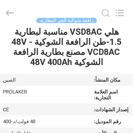
2026
LAKER
AUTOPARTS
CO.,LIMITED.
All
رافعة شوكية الجر البطارية
Rights
Reserved.
هلي VSD8AC مناسبة لبطارية
منزل
1.5-طن الرافعة الشوكية 48V -
المنتجات
VCD8AC مصنع بطارية الرافعة
الشوكية 48V 400Ah
حول
بنا
مكان المنشأ:
الصين
اسم العلامة
PROLAKER
جولة
التجارية:
في
إصدار الشهادات:
CE
المعمل
رقم الموديل:
48 فولت/د-400