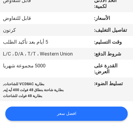
الحد الأدنى
قابل للتفاوض
ضبط
لكمية:
الجودة
الأسعار:
قابل للتفاوض
تفاصيل التغليف:
كرتون
اتصل
بنا
وقت التسليم:
5 أيام بعد تأكيد الطلب
شروط الدفع:
L/C ، D/A ، T/T ، Western Union
أخبار
القدرة على
5000 مجموعة شهريا
العرض:
خريطة
تسليط الضوء:
,
بطارية VCD8AC للشاحنات
,
الموقع
بطارية شاحنة بنطاق 48 فولت 400 أيه إيه
بطارية 48 فولت للشاحنات
سياسة
افضل سعر
الخصوصية