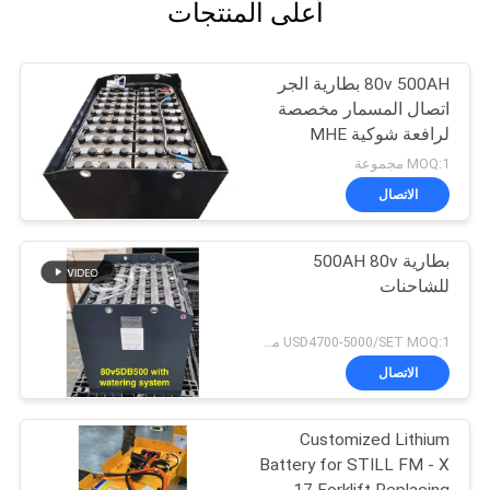
أعلى المنتجات
80v 500AH بطارية الجر
اتصال المسمار مخصصة
لرافعة شوكية MHE
MOQ:1 مجموعة
الاتصال
بطارية 500AH 80v
للشاحنات
USD4700-5000/SET MOQ:1 مجموعة
الاتصال
Customized Lithium
Battery for STILL FM - X