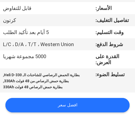
ضبط
الأسعار:
قابل للتفاوض
الجودة
تفاصيل التغليف:
كرتون
اتصل
وقت التسليم:
5 أيام بعد تأكيد الطلب
بنا
شروط الدفع:
L/C ، D/A ، T/T ، Western Union
القدرة على
5000 مجموعة شهريا
أخبار
العرض:
تسليط الضوء:
,
بطارية الحمض الرصاصي للشاحنات الـ Heli D-330
,
خريطة
بطارية حمض الرصاص من 48 فولت 330Ah
بطارية حمض الرصاص 48 فولت 330Ah
الموقع
افضل سعر
سياسة
الخصوصية