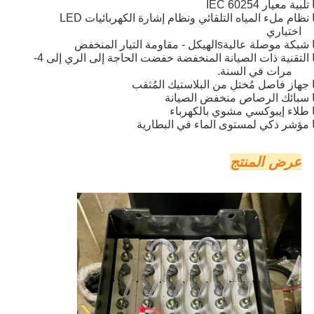
تلبية معيار IEC 60254
نظام ملء المياه التلقائي ونظام إشارة الكهربائيات LED
اختياري
شبكة موصلة عالية
s
الهيكل - مقاومة التيار المنخفض
التقنية ذات الصيانة المنخفضة خفضت الحاجة إلى الري إلى 4-
6 مرات في السنة.
جهاز فاصل مُختلٍ من البلاستيك المُثقب
سبائك الرصاص منخفض الصيانة
طلاء إيبوكسي مشوي بالكهرباء
مؤشر ذكي لمستوى الماء في البطارية
عرض المنتج