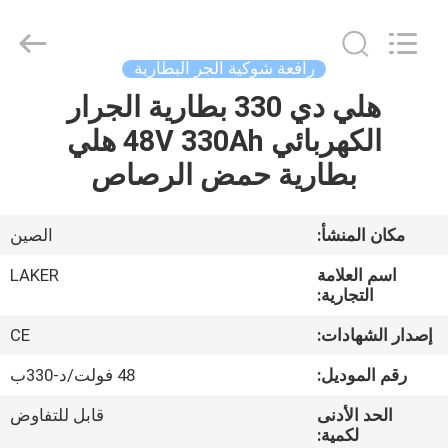
2026
LAKER
AUTOPARTS
CO.,LIMITED.
All
رافعة شوكية الجر البطارية
Rights
Reserved.
هلي دي 330 بطارية الجرار
منزل
الكهربائي 48V 330Ah هلي
المنتجات
بطارية حمض الرصاص
حول
مكان المنشأ:
الصين
بنا
اسم العلامة
LAKER
التجارية:
جولة
إصدار الشهادات:
CE
في
رقم الموديل:
48 فولت/د-330ب
المعمل
الحد الأدنى
قابل للتفاوض
لكمية: