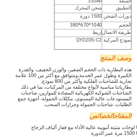
السعة
330Ah
التطبيق
شحن المحرك
دورات الشحن
1500 دورة
الحجم
1040*670*380
طريقة الاتصال
إربط
نموذج المركبة
QYD20S-C2
وصف المنتج
هذه البطارية ذات الحجم الصغير، والوزن الخفيف، والقدرة
الكبيرة وطول عمر الخدمة.ومتوافق مع أكثر من 100 علامة
تجارية للشاحنات الفلكية وأكثر من 800 نموذج.
بطارياتنا مناسبة لأنواع مختلفة من المركبات، بما في ذلك
الشاحنات الشوكية الكهربائية المضادة للموازين، شاحنات
المستودعات عالية المستوى، مكبّلات الحمولة، أجهزة جمع
الطلبات، شاحنات الحمولة وجرارات السحب.
المفتاح
الخصائص
لوحات مثبتة أنبوبية عالية الأداء مع قفاز ألياف الزجاج
1500 مرة عمر الدورة