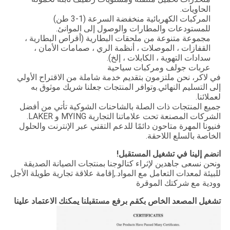
الحاويات.
المركبات الكهربائية منخفضة السرعة (1-3 طن)
للمستودعات والمطارات والوصول إلى الموانئ.
مجموعة متنوعة من ملحقات البطارية (أقراص البطارية ،
القفازات ، الموصلات ، أنظمة الري ، صمامات الأمان ،
سدادات التهوية ، الكابلات ، إلخ).
عربات جولف ومركبات سياحية
في لاكر، نحن ملتزمون بتقديم خدمة شاملة من الاقتراح الأولي
إلى التسليم النهائي.وتوافر المنتجات جعلنا شريك موثوق به
لعملائنا.
جميع المنتجات ذات الصلة بالشاحنات الشوكية تأتي من أفضل
الشركات المصنعة تحت علاماتنا التجارية MYING و LAKER.
فنيونا المهرة متاحون دائمًا للدعم التقني عبر الإنترنت والحلول
الخاصة بالسلع اللاحقة.
انضم إلينا في تشغيل المستقبل!
ونحن نسعى جاهدين لإثراء كتالوجنا بمنتجات الصيانة الصديقة
للبيئة لمعدات التعامل مع المواد.,إقامة علاقة تجارية طويلة الأجل
وودية مع شركتك الموقرة
تشغيل المصعد الخاص بك
قم برفع مستقبلنا يمكنك الاعتماد علينا