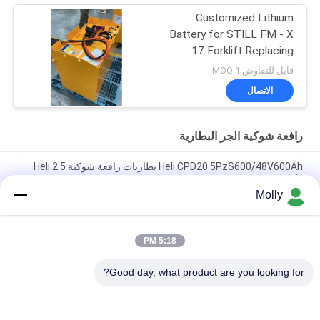
Customized Lithium
Battery for STILL FM - X
17 Forklift Replacing
48V/775AH Lead - Acid
قابل للتفاوض MOQ:1
Battery to 51.2V 690AH
الاتصال
Lithium Battery
رافعة شوكية الجر البطارية
Heli CPD20 5PzS600/48V600Ah بطاريات رافعة شوكية Heli 2.5
طن
Molly
هلي CPD30 الشاحنة الكهربائية العلامة التجارية 6PBS600 80V 600Ah
البطارية، بيع بالجملة ل هلي الكهربائية الموازنة المضادة الشاحنة
5:18 PM
بطارية HELI لفلكفورت VCH6A لـ HELI CPD20 فلكفورت الكهربائي
المضاد للوزن 48V 600Ah
Good day, what product are you looking for?
فئات شعبية
جميع