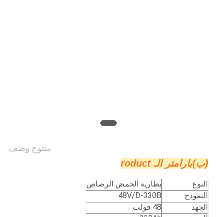
منتوج وصف
(ب)
بارامتر الـ roduct
النوع
بطارية الحمض الرصاص
النموذج
48V/D-330B
الجهد
48 فولت