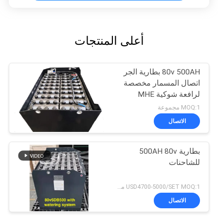
أعلى المنتجات
80v 500AH بطارية الجر
اتصال المسمار مخصصة
لرافعة شوكية MHE
MOQ:1 مجموعة
الاتصال
بطارية 500AH 80v
للشاحنات
USD4700-5000/SET MOQ:1 مجموعة
الاتصال