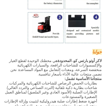
حولنا
لاكر أوتو بارتس كو، المحدودة
هي محطتك الوحيدة لقطع الغيار
والإكسسوارات للشاحنات الرافعة، والسيارات الكهربائية
منخفضة السرعة، ومعدات التعامل مع المواد المساعدة. نحن
نضمن منتجات عالية الأداء بأسعار تنافسية.
منتجاتنا الأساسية تشمل:
بطاريات الحمض الرصاص للشاحنات الكهربائية والمركبات.
شاحنات بطارية ذكية تلقائية (التردد الصناعي والتردد العالي).
الإطارات الصلبة (الأسود العادي وغير الملصق) لمناطق العمل
الصغيرة والمستودعات.
أجهزة ضغط إطارات صلبة هيدروليكية لتثبيت وإزالة الإطارات
منحدرات تحميل متنقلة ومستويات رصيف ثابتة لحمولة