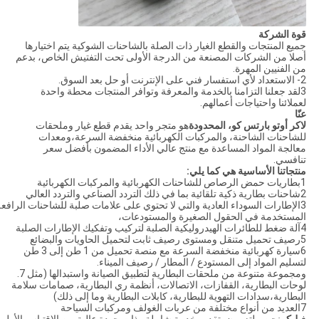
قوة الشركة
جميع المنتجات والقطع الغيار ذات الصلة بالشاحنات الشوكية يتم اختيارها
أصلا من الشركات المصنعة من الدرجة الأولى تحت التفتيش الخاص، بدعم
من الفنيين المهرة.
2- الاستعداد لأي استفسار فني على الإنترنت أو حل بعد السوق.
3لقد جعلنا التزامنا بالخدمة والمعرفة وتوافر المنتجات محطة واحدة
لعملائنا واحتياجات أعمالهم.
عنّا
لاكر أوتو بارتس كو، المحدودة
هو متجر واحد يقدم قطع غيار وملحقات
للشاحنات الشاحنة، والمركبات الكهربائية منخفضة السرعة،ومعدات
معالجة المواد المساعدة مع منتج عالي الأداء المضمون بأفضل سعر
تنافسي.
منتجاتنا الأساسية هي كما يلي
:
1بطاريات حمض الرصاص للشاحنات الكهربائية والمركبات الكهربائية
2شاحنات بطارية ذكية تلقائية بما في ذلك التردد الصناعي والتردد العالي
3الإطارات السوداء العادية والتي لا تحتوي على علامات صلبة للشاحنات الرافع
المستخدمة في الحقول الصغيرة والمستودعات،
4آلة ضغط للطائرات الهيدروليكية الصلبة لتركيب وتفكيك الإطارات الصلبة
5رصيف تحميل متنقل ومستوى رصيف ثابت لتحميل الحاويات والبضائع
6سيارة كهربائية منخفضة السرعة مع منصة تحميل من 1 طن إلى 3 طن
لتسليم المواد إلى المستودع / المطار / رصيف الميناء.
ومجموعة متنوعة من ملحقات البطارية لتطبيق الصيانة واستبدالها (مثل 7.
لوحات البطارية، القفازات، الاتصالات، أنظمة ري البطارية، صمامات سلامة
البطارية،سدادات التهوية للبطارية، كابلات البطارية وما إلى ذلك)
7العديد من أنواع مختلفة من عربات الغولف ومركبات السياحة