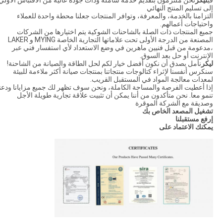
في
ليكر
نحن ملتزمون بتقديم خدمة شاملة وذات جودة عالية من الاقتباس الأولي
إلى تسليم المنتج النهائي
التزامنا بالخدمة، والمعرفة، وتوافر المنتجات جعلنا محطة واحدة للعملاء
واحتياجات أعمالهم.
جميع المنتجات ذات الصلة بالشاحنات الشوكية يتم اختيارها من الشركات
المصنعة من الدرجة الأولى تحت علاماتها التجارية الخاصة MYING و LAKER
،مدعومة من قبل فنيين ماهرين في وضع الاستعداد لأي استفسار فني عبر
الإنترنت أو حل بعد السوق.
ليكر
نأمل بصدق أن نكون أفضل خيار لكم لحل الطاقة والصيانة من الشاحنة!
سنكرس أنفسنا لإثراء كتالوجات منتجاتنا بمنتجات صيانة أكثر ملاءمة للبيئة
لمعدات معالجة المواد في المستقبل القريب.
إذا أعطيت الفرصة والمساحة الكاملة، ونحن سوف تظهر لك جميع مزايانا ودعنا
تنمو معا. نحن متأكدون من أننا يمكن أن تثبيت علاقة تجارية طويلة الأجل
وصديقة مع الشركة الموقرة
تشغيل المصعد الخاص بك
إرفع مستقبلنا
يمكنك الاعتماد على