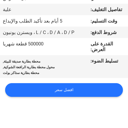
ضبط
تفاصيل التغليف:
علبة
الجودة
وقت التسليم:
5 أيام بعد تأكيد الطلب والإيداع
اتصل
شروط الدفع:
L / C ، D / A ، D / P ، ويسترن يونيون
بنا
القدرة على
500000 قطعة شهريا
العرض:
أخبار
تسليط الضوء:
,
محطة بطارية صديقة للبيئة
,
محول محطة بطارية الرافعة الشوكية
محطة بطارية ستاكر بولت
خريطة
الموقع
افضل سعر
سياسة
الخصوصية