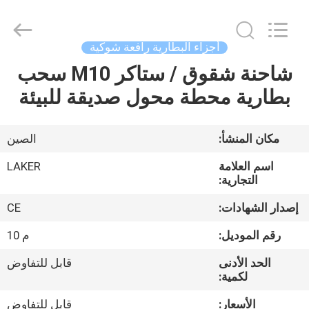
2026
LAKER
AUTOPARTS
CO.,LIMITED.
All
أجزاء البطارية رافعة شوكية
Rights
Reserved.
شاحنة شقوق / ستاكر M10 سحب
منزل
بطارية محطة محول صديقة للبيئة
المنتجات
مكان المنشأ:
الصين
حول
اسم العلامة
LAKER
بنا
التجارية:
إصدار الشهادات:
CE
جولة
رقم الموديل:
م 10
في
الحد الأدنى
قابل للتفاوض
المعمل
لكمية:
الأسعار:
قابل للتفاوض