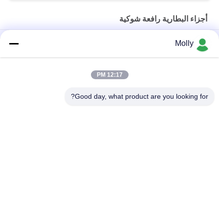
أجزاء البطارية رافعة شوكية
حصص بطارية الكهرباء الكهربائية الكهربائية
Molly
M10 المهنية الجر بطارية بولت برغي اللون الأسود مع رئيس البلاستيك
12:17 PM
الحجم M أجزاء البطارية رافعة شوكية ، البطارية تنفيس التوصيل تعويم
طول 67 مم مادة PP
Good day, what product are you looking for?
فئات شعبية
جميع
رافعة شوكية الجر 
أجزاء البطارية رافعة 
البطارية
شوكية
موصل البطارية رافعة 
رافعة شوكية لشحن 
شوكية
البطاريات
رافعة شوكية الاطارات 
المكعب الكهربائي
آلة الصحافة