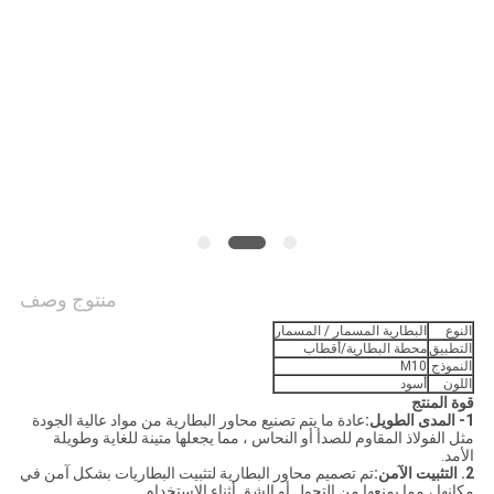
منتوج وصف
النوع
البطارية المسمار / المسمار
التطبيق
محطة البطارية/أقطاب
النموذج
M10
اللون
أسود
قوة المنتج
1- المدى الطويل:
عادة ما يتم تصنيع محاور البطارية من مواد عالية الجودة
مثل الفولاذ المقاوم للصدأ أو النحاس ، مما يجعلها متينة للغاية وطويلة
الأمد.
2. التثبيت الآمن:
تم تصميم محاور البطارية لتثبيت البطاريات بشكل آمن في
مكانها ، مما يمنعها من التحول أو الشق أثناء الاستخدام.