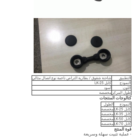
التطبيق
شاحنة شقوق / بطارية التراص ناعمة نوع اتصال مثالي
النموذج
كابل LK-25
اللون:
أسود
طول المركز
مخصصة
كتالوجات المنتجات
النموذج
الطول
كابل LK-25
مخصصة
كابل LK-35
مخصصة
كابل LK-50
مخصصة
كابل LK-70
مخصصة
قوة المنتج
- عملية تثبيت سهلة وسريعة