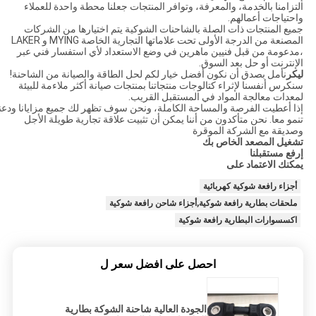
التزامنا بالخدمة، والمعرفة، وتوافر المنتجات جعلنا محطة واحدة للعملاء
واحتياجات أعمالهم.
جميع المنتجات ذات الصلة بالشاحنات الشوكية يتم اختيارها من الشركات
المصنعة من الدرجة الأولى تحت علاماتها التجارية الخاصة MYING و LAKER
،مدعومة من قبل فنيين ماهرين في وضع الاستعداد لأي استفسار فني عبر
الإنترنت أو حل بعد السوق.
ليكر
نأمل بصدق أن نكون أفضل خيار لكم لحل الطاقة والصيانة من الشاحنة!
سنكرس أنفسنا لإثراء كتالوجات منتجاتنا بمنتجات صيانة أكثر ملاءمة للبيئة
لمعدات معالجة المواد في المستقبل القريب.
إذا أعطيت الفرصة والمساحة الكاملة، ونحن سوف تظهر لك جميع مزايانا ودعنا
تنمو معا. نحن متأكدون من أننا يمكن أن تثبيت علاقة تجارية طويلة الأجل
وصديقة مع الشركة الموقرة
تشغيل المصعد الخاص بك
إرفع مستقبلنا
يمكنك الاعتماد على
أجزاء رافعة شوكية كهربائية
ملحقات بطارية رافعة شوكية,أجزاء شاحن رافعة شوكية
اكسسوارات البطارية رافعة شوكية
احصل على افضل سعر ل
الجودة العالية شاحنة الشوكة بطارية