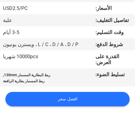
ضبط
الأسعار:
USD2.5/PC
الجودة
تفاصيل التغليف:
علبة
اتصل
وقت التسليم:
3-5 أيام
بنا
شروط الدفع:
L / C ، D / A ، D / P ، ويسترن يونيون
القدرة على
10000pcs شهريا
أخبار
العرض:
تسليط الضوء:
,
ربط البطارية المسمار 130mm
خريطة
ربط المسمار بطارية الرافعة
الموقع
افضل سعر
سياسة
الخصوصية