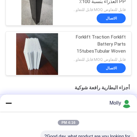
PP العذراء بنسبة 100٪
وحجم قابل للتخصيص -
قابل للتفاوض MOQ:قابل للتفاوض
صندوق BCI
الاتصال
Forklift Traction Forklift
Battery Parts
15tubesTubular Woven
Battery Gauntlet
قابل للتفاوض MOQ:قابل للتفاوض
الاتصال
أجزاء البطارية رافعة شوكية
حصص بطارية الكهرباء الكهربائية الكهربائية
Molly
M10 المهنية الجر بطارية بولت برغي اللون الأسود مع رئيس البلاستيك
4:16 PM
الحجم M أجزاء البطارية رافعة شوكية ، البطارية تنفيس التوصيل تعويم
طول 67 مم مادة PP
Good day, what product are you looking for?