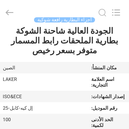
2026
LAKER
AUTOPARTS
CO.,LIMITED.
All
أجزاء البطارية رافعة شوكية
Rights
Reserved.
الجودة العالية شاحنة الشوكة
منزل
بطارية الملحقات رابط المسمار
المنتجات
متوفر بسعر رخيص
حول
مكان المنشأ:
الصين
بنا
اسم العلامة
LAKER
التجارية:
جولة
إصدار الشهادات:
ISO&ECE
في
رقم الموديل:
إل كيه-كابل-25
المعمل
الحد الأدنى
100
لكمية: