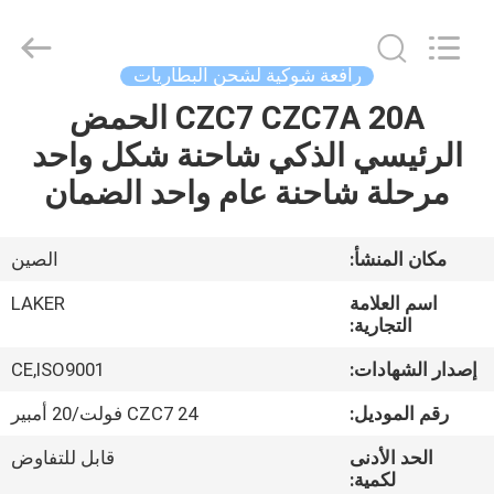
2026
LAKER
AUTOPARTS
CO.,LIMITED.
All
رافعة شوكية لشحن البطاريات
Rights
Reserved.
CZC7 CZC7A 20A الحمض
منزل
الرئيسي الذكي شاحنة شكل واحد
المنتجات
مرحلة شاحنة عام واحد الضمان
حول
مكان المنشأ:
الصين
بنا
اسم العلامة
LAKER
التجارية:
جولة
إصدار الشهادات:
CE,ISO9001
في
رقم الموديل:
CZC7 24 فولت/20 أمبير
المعمل
الحد الأدنى
قابل للتفاوض
لكمية: