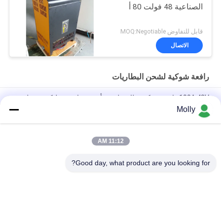
الصناعية 48 فولت 80 أ
قابل للتفاوض MOQ:Negotiable
الاتصال
رافعة شوكية لشحن البطاريات
100A 48V رافعة شوكية بطارية ليثيوم أيون شواحن سيليكون معدل
التحكم
Molly
سبيكة الألومنيوم CZB5C 24V/45A شاحن بطارية الشاحنة مع مروحة
تبريد صامتة
11:12 AM
120A شاحن بطارية رافعة شوكية 48 فولت حماية الشحن الزائد
Good day, what product are you looking for?
فئات شعبية
جميع
رافعة شوكية الجر 
أجزاء البطارية رافعة 
البطارية
شوكية