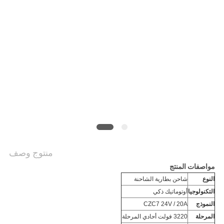
منتوج وصف
مواصفات المنتج
النوع
شاحن بطارية الشاحنة
التكنولوجيا
أوتوماتيك ذكي
النموذج
CZC7 24V / 20A
المرحلة
3220 فولت أحادي المرحلة