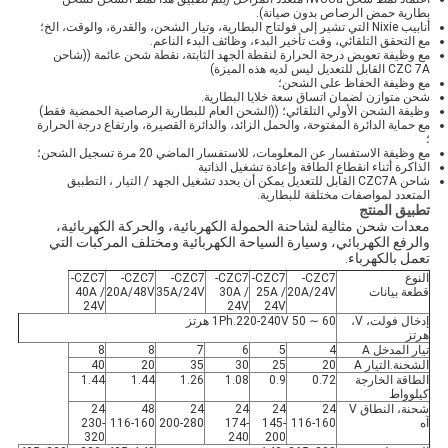
بطارية حمض الرصاص بدون صيانة).
أنابيب Nixie التي تشير إلى فولتاج البطارية، وتيار الشحن، والقدرة، والوقت، الخ؛
مع التحقق التلقائي، وقت تأخير البدء، وظائف البدء الناعم.
مع وظيفة تعويض درجة الحرارة لنقطة الجهد الثابتة، نقطة شحن عائمة ((شاحن
CZC 7A القابل للتعديل ليس لديه هذه الميزة)
مع وظيفة الحفاظ على الشحن؛
شحن متوازن لضمان اتساق سعة خلايا البطارية.
وظيفة الشحن الأولي التلقائي؛ ((الشحن العام للبطارية الرصاصية الحمضية فقط)
مع حماية الدائرة المفتوحة، والحمل الزائد، والدائرة القصيرة، وارتفاع درجة الحرارة
؛
مع وظيفة الاستفسار عن المعلومات، للاستفسار الماضي 20 مرة تسجيل الشحن؛
الذاكرة أثناء انقطاع الطاقة وإعادة تشغيل الذاتية
شاحن CZC7A القابل للتعديل يمكن أن يحدد تشغيل الجهد / التيار ، التطبيق
المتعدد لمواصفات مختلفة للبطارية.
تطبيق المنتج
معدات شحن مثالية لشاحنة الحمولة الكهربائية، والحركة الكهربائية،
والرفع الكهربائي، وسيارة السياحة الكهربائية ومختلف المركبات التي
تعمل بالكهرباء.
النوع
CZC7-
CZC7-
CZC7-
CZC7-
CZC7-
CZC7-
قطعة بيانات
20A/24V
25A /
30A /
35A/24V
20A/48V
40A /
24V
24V
24V
إدخال فولت، V،
1Ph.220-240V 50 ∼ 60 هرتز
هرتز
تيار المدخل A
4
5
6
7
8
8
الشحنة.التيار A
20
25
30
35
20
40
الطاقة الخارجة
0.72
0.9
1.08
1.26
1.44
1.44
كيلوواط
شحنة، النطاق V
24
24
24
24
48
24
آه
116-160
145-
174-
200-280
116-160
230-
320
240
200