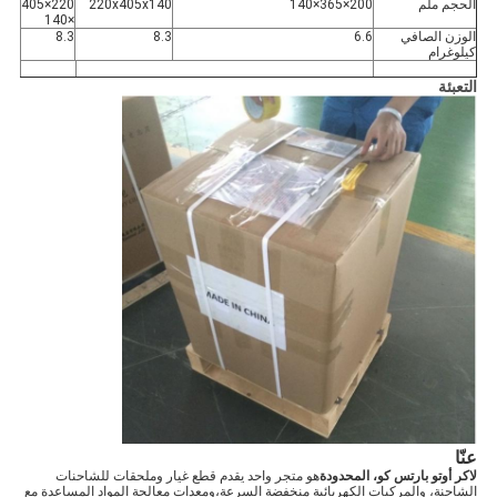
الحجم ملم
200×365×140
220x405x140
220×405
×140
الوزن الصافي
6.6
8.3
8.3
كيلوغرام
التعبئة
عنّا
لاكر أوتو بارتس كو، المحدودة
هو متجر واحد يقدم قطع غيار وملحقات للشاحنات
الشاحنة، والمركبات الكهربائية منخفضة السرعة،ومعدات معالجة المواد المساعدة مع