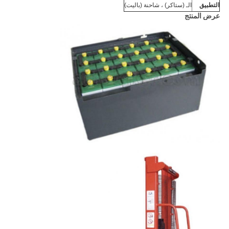
التطبيق
الـ (ستاكر) ، شاحنة (باليت)
عرض المنتج