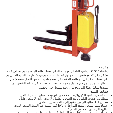
مقدمة
سلسلة CZC7 الشاحن التلقائي هو منتج التكنولوجيا العالية المتقدمة مع وظائف قوية
وشكل ذكي.كفاءة شحن عالية وموثوقية عاليةإنه يجمع بين تكنولوجيا التردد العالي مع
تكنولوجيا التحكم في المعالجة الدقيقة في وحدة واحدة لتحقيق أفضل نتيجة شحن
للبطارية.لتمديد عمر دورة عمل مجموعة البطارية بفعالية، كل عملية الشحن يتم
تنفيذها تلقائيًا وفقًا للبرنامج دون وجود مشغل في الخدمة.
خصائص المنتج
التحكم في الكمية الكهربائية، التحكم في التوقيت لضمان الشحن الكامل
للبطارية، الإيقاف التلقائي بعد الشحن الكامل، لا شحن زائد، لا شحن قليل.
مصابيح LED عالية الوضوح تشير إلى حالة تشغيل الشاحن.
اعتماد نمط الشحن متعدد المراحل IWUIa (يتم تطبيق هذا النمط الشحن لشحن
بطارية الرصاص الحمضي العام) ؛
اعتماد نمط شحن IWUUa متعدد المراحل (يتم تطبيق هذا نمط الشحن لشحن