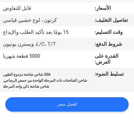
ضبط
الأسعار:
قابل للتفاوض
الجودة
تفاصيل التغليف:
كرتون ، لوح خشبي قياسي
اتصل
وقت التسليم:
15 يومًا بعد تأكيد الطلب والإيداع
بنا
شروط الدفع:
L/C، T/T، ويسترن يونيون
القدرة على
5000 قطعة شهريا
أخبار
العرض:
تسليط الضوء:
,
20A شاحن شاحنة مزدوج الطور
,
خريطة
شاحن الشاحنات ذات المرحلة الواحدة من حمض الرصاص
شاحن شاحنة ذكي واحد المرحلة
الموقع
افضل سعر
سياسة
الخصوصية