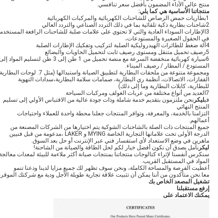
منتج عالي الأداء المضمون بأفضل سعر تنافسي.
منتجاتنا الأساسية هي كما يلي
:
1بطاريات حمض الرصاص للشاحنات الكهربائية والمركبات الكهربائية
2شاحنات بطارية ذكية تلقائية بما في ذلك التردد الصناعي والتردد العالي
3الإطارات السوداء العادية والتي لا تحتوي على علامات صلبة للشاحنات الرافعة المستخدم
في الحقول الصغيرة والمستودعات،
4آلة ضغط للطائرات الهيدروليكية الصلبة لتركيب وتفكيك الإطارات الصلبة
5رصيف تحميل متنقل ومستوى رصيف ثابت لتحميل الحاويات والبضائع
6سيارة كهربائية منخفضة السرعة مع منصة تحميل من 1 طن إلى 3 طن لتسليم المواد إل
المستودع / المطار / رصيف الميناء.
ومجموعة متنوعة من ملحقات البطارية لتطبيق الصيانة واستبدالها (مثل 7. لوحات البطا
القفازات، الاتصالات، أنظمة ري البطارية، صمامات سلامة البطارية،سدادات التهوية
للبطارية، كابلات البطارية وما إلى ذلك)
7العديد من أنواع مختلفة من عربات الغولف ومركبات السياحة
في
ليكر
نحن ملتزمون بتقديم خدمة شاملة وذات جودة عالية من الاقتباس الأولي إلى تسليم
المنتج النهائي
التزامنا بالخدمة، والمعرفة، وتوافر المنتجات جعلنا محطة واحدة للعملاء واحتياجات
أعمالهم.
جميع المنتجات ذات الصلة بالشاحنات الشوكية يتم اختيارها من الشركات المصنعة من
الدرجة الأولى تحت علاماتها التجارية الخاصة MYING و LAKER ،مدعومة من قبل فنيين
ماهرين في وضع الاستعداد لأي استفسار فني عبر الإنترنت أو حل بعد السوق.
ليكر
نأمل بصدق أن نكون أفضل خيار لكم لحل الطاقة والصيانة من الشاحنة!
سنكرس أنفسنا لإثراء كتالوجات منتجاتنا بمنتجات صيانة أكثر ملاءمة للبيئة لمعدات معالجة
المواد في المستقبل القريب.
أعطيت الفرصة والمساحة الكاملة، ونحن سوف تظهر لك جميع مزايا لدينا ودعنا تنمو
معا.نحن متأكدون من أننا يمكن أن تثبيت علاقة تجارية طويلة الأجل ودية مع شركتك الموقرة
تشغيل المصعد الخاص بك
إرفع مستقبلنا
يمكنك الاعتماد على