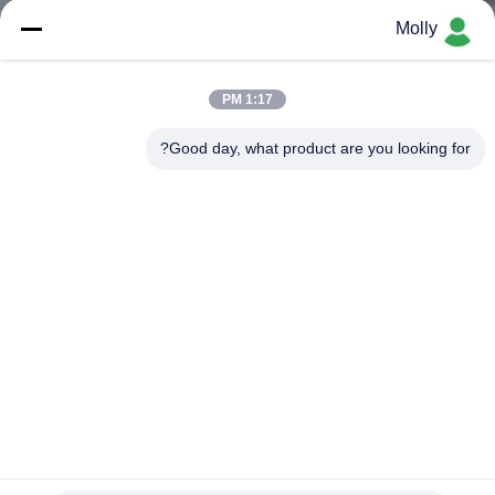
ضبط
Molly
الجودة
1:17 PM
اتصل
Good day, what product are you looking for?
بنا
أخبار
خريطة
الموقع
سياسة
الخصوصية
مخصص ثابت الهيدروليكية حوض مستوي ، مستودع حوض سلالم
DCQ8-0.7