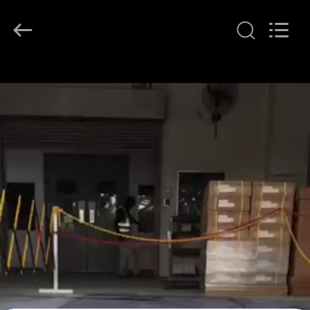
2026
LAKER
AUTOPARTS
CO.,LIMITED.
All
Rights
Reserved.
منزل
المنتجات
حول
بنا
جولة
في
المعمل