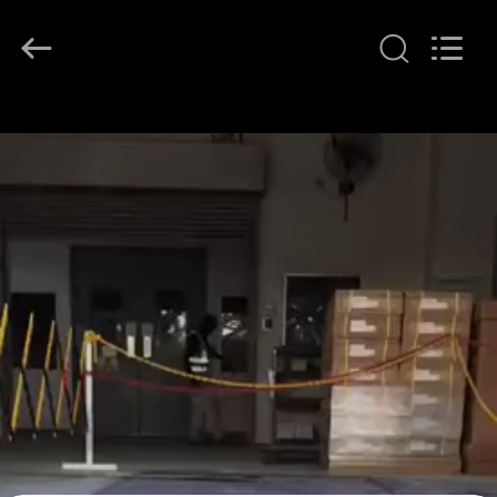
2026
LAKER
AUTOPARTS
CO.,LIMITED.
All
Rights
Reserved.
منزل
المنتجات
حول
بنا
جولة
في
المعمل