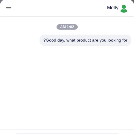
ضبط
Molly
الجودة
1:02 AM
اتصل
Good day, what product are you looking for?
بنا
أخبار
خريطة
الموقع
سياسة
الخصوصية
DCQY8-0.5 الهيدروليكية قفص الاتهام مستوي 8000 كلغ تحميل /
تفريغ حوض باب التعلية