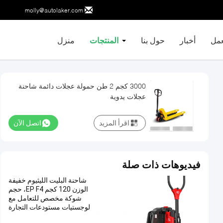
molly@autolaker.com
عمل
أخبار
حول بنا
المنتجات
منزل
3000 كجم 2 طن حمولة عجلات دائمة شاحنة
عجلات يدوية
اقرأ المزيد
اتصل الآن
فيديوهات ذات صلة
شاحنة البليت الليثيوم خفيفة
الوزن 120 كجم EP F4، حجم
شوكة مخصص للتعامل مع
لوجستيات مستودعات التجارة
الإلكترونية