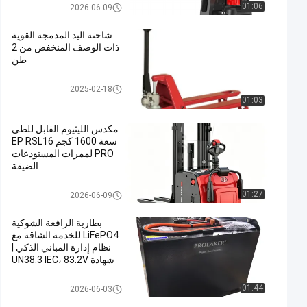
شاحنة الحمولة اليدوية
01:06
2026-06-09
شاحنة اليد المدمجة القوية
ذات الوصف المنخفض من 2
طن
شاحنة الحمولة اليدوية
2025-02-18
01:03
مكدس الليثيوم القابل للطي
سعة 1600 كجم EP RSL16
PRO لممرات المستودعات
الضيقة
المكعب الكهربائي
01:27
2026-06-09
بطارية الرافعة الشوكية
LiFePO4 للخدمة الشاقة مع
نظام إدارة المباني الذكي |
شهادة UN38.3 IEC، 83.2V
630Ah للرافعة الشوكية
Linde 80V
رافعة شوكية الجر البطارية
01:44
2026-06-03