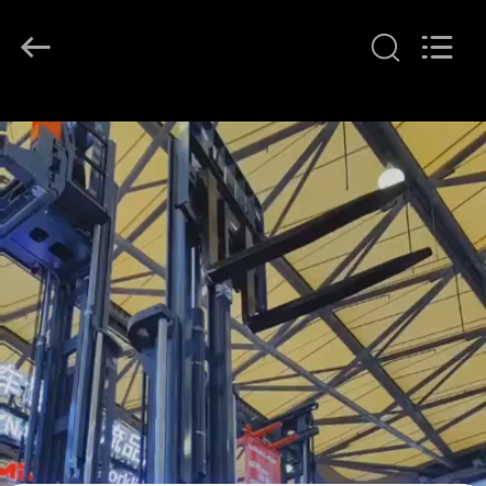
2026
LAKER
AUTOPARTS
CO.,LIMITED.
All
Rights
Reserved.
منزل
المنتجات
حول
بنا
جولة
في
المعمل