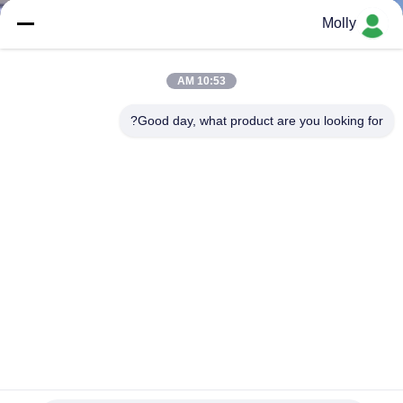
ضبط
Molly
الجودة
10:53 AM
اتصل
Good day, what product are you looking for?
بنا
أخبار
خريطة
الموقع
سياسة
الخصوصية
شاحنة إيه بي الكهربائية الصغيرة لتحميل الحمولات الكهربائية 1.5
طن