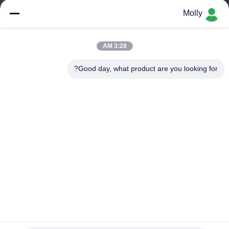
ضبط
Molly
الجودة
3:28 AM
اتصل
Good day, what product are you looking for?
بنا
أخبار
خريطة
الموقع
سياسة
الخصوصية
المراحيض الفاخرة المتنقلة مقطورة المرحاض السريع المعدات
الجيدة المخصصة