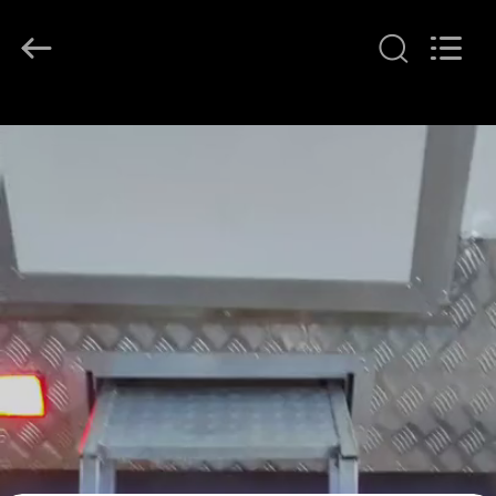
2026
LAKER
AUTOPARTS
CO.,LIMITED.
All
Rights
Reserved.
منزل
المنتجات
حول
بنا
جولة
في
المعمل