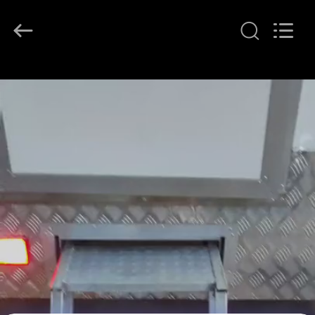
2026
LAKER
AUTOPARTS
CO.,LIMITED.
All
Rights
Reserved.
منزل
المنتجات
حول
بنا
جولة
في
المعمل