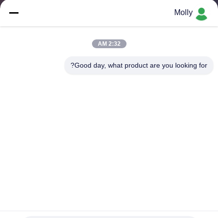
ضبط
Molly
الجودة
2:32 AM
اتصل
Good day, what product are you looking for?
بنا
أخبار
خريطة
الموقع
سياسة
الخصوصية
فخامة قابلة للتخصيص غرفة واحدة حمام متحرك دشمقطار/بورتا
بوتي للإيجار للزفافالمهرجانات، في الهواء الطلق، السفر