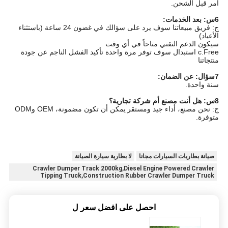
أمر قبل الشحن.
6س: بعد الخدمات:
ج: فريق مبيعاتنا سوف يرد على سؤالك في غضون 24 ساعة (باستثناء
الأعياد)
سيكون الدعم التقني متاحاً في أي وقت
c.Free استبدال سوف توفر مرة واحدة تأكيد الفشل الناجم عن جودة
منتجاتنا
7سؤال: عن الضمان:
سنة واحدة.
8س: هل أنت مصنع أم شركة تجارية؟
ج: نحن مصنع، أداء جيد ومستقر
يمكن أن تكون مضمونة، OEM وODM
متوفرة.
صيانة بطاريات السيارات مجانا
لا بطارية سيارة الصيانة
Crawler Dumper Track 2000kg,Diesel Engine Powered Crawler
Tipping Truck,Construction Rubber Crawler Dumper Truck
احصل على افضل سعر ل