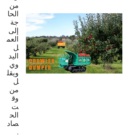
من
الحا
جة
إلى
العم
ل
اليد
وي
ويقل
ل
من
وق
ت
الح
صاد
.