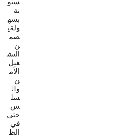
ستو
ية
بسه
ولةي
ضم
ن
التش
غيل
الآم
ن
وال
سل
س
حتى
في
الظ