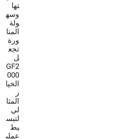
تها
وسه
ولة
المنا
ورة
تجع
ل
GF2
000
الخيا
ر
المثا
لي
لتبس
يط
عملي