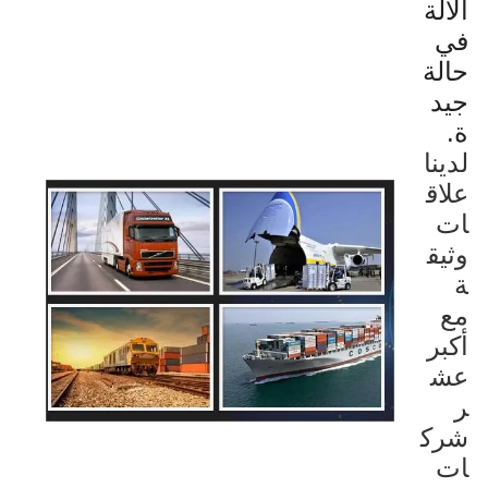
الآلة
في
حالة
جيد
ة.
لدينا
علاق
ات
وثيق
ة
مع
أكبر
عش
ر
شرك
ات