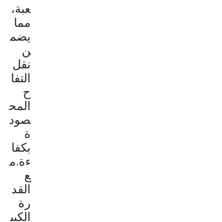
عبة،
مما
يضم
ن
نقل
التفا
ح
المح
صود
ة
بكفا
ءة.م
ع
القد
رة
الكبي