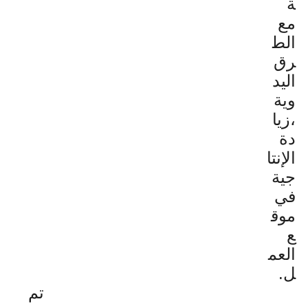
ة
مع
الط
رق
اليد
وية
،زيا
دة
الإنتا
جية
في
موق
ع
العم
ل.
تم