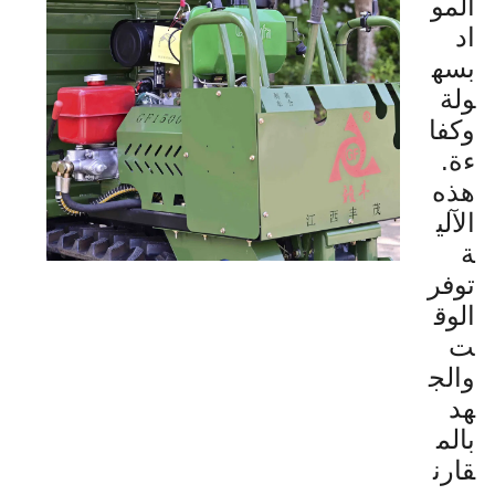
المو
اد
بسه
ولة
وكفا
ءة.
هذه
الآلي
ة
توفر
الوق
ت
والج
هد
بالم
قارن