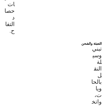
ات
حصا
د
التفا
ح.
التعبئة والشحن
تبني
وسي
لة
النق
ل
بالحا
ويا
ت،
واتخ