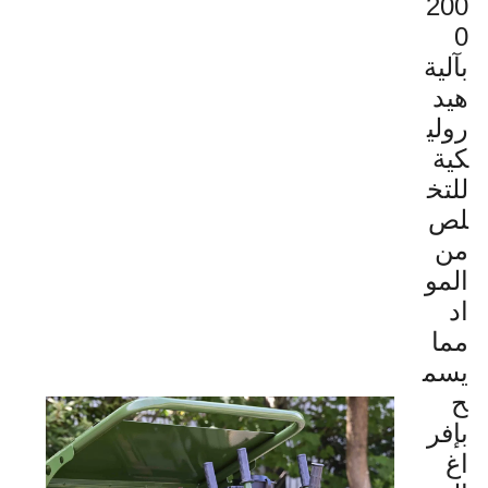
200
0
بآلية
هيد
رولي
كية
للتخ
لص
من
المو
اد
مما
يسم
ح
بإفر
اغ