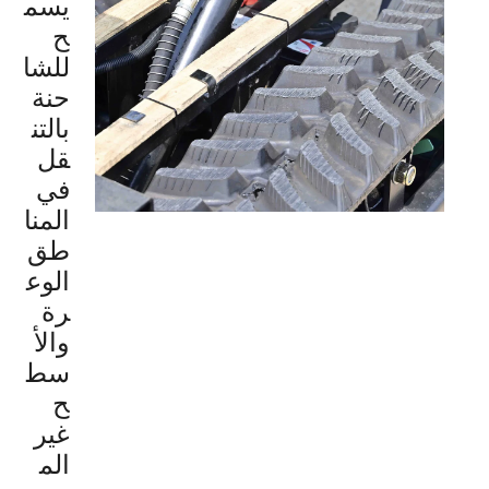
يسم
ح
للشا
حنة
بالتن
قل
في
المنا
طق
الوع
رة
والأ
سط
ح
غير
الم