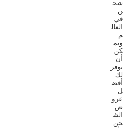
شح
ن
في
العال
م
ويم
كن
أن
توفر
لك
أفض
ل
عرو
ض
الش
حن