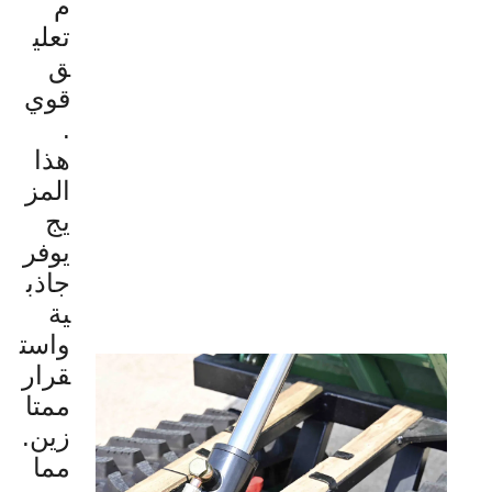
م
تعلي
ق
قوي
.
هذا
المز
يج
يوفر
جاذب
ية
واست
قرار
ممتا
زين.
مما