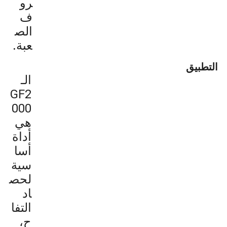
رو
ف
الص
عبة.
التطبيق
الـ
GF2
000
هي
أداة
أسا
سية
لحص
اد
التفا
ح،