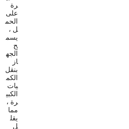
رة
على
الحم
ل ،
يسم
ح
الجه
از
بنقل
الكم
يات
الكبي
رة ،
مما
يقل
ل