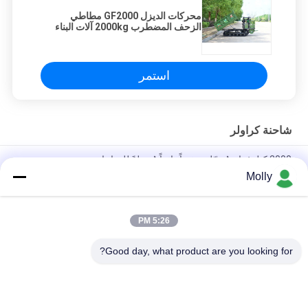
محركات الديزل GF2000 مطاطي
الزحف المضطرب 2000kg آلات البناء
استمر
شاحنة كراولر
2000 كيلوغرام مُحمّل صغيراً دائماً مُحملةً للدراجات
Molly
4 طن التخلص الجانبي المتعقّب المتعقّب المواد الثقيلة النقل آلات
الغابات
5:26 PM
شاحنة هيدروليكية مزودة بمحرك ديزل 9.2kw / 300r/min طاقة
المحرك GF2500
Good day, what product are you looking for?
فئات شعبية
جميع