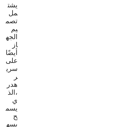
يشت
مل
تصم
يم
الجه
از
أيضًا
على
سري
ر
هدر
،الذ
ي
يسم
ح
بسه