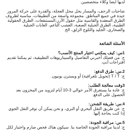
لديها أيضا وكلاء متخصصين.
شاحنات الزحف، والمسار يحل محل العجلة، والقدرة على حركة المرور
جيدة في جميع المناطق. مجموعة واسعة من التطبيقات، مناسبة لظروف
الطرق المعقدة والقاسية مثل حقول الأرز،المستنقعات، الطرق الحقولية
الطينية، الطرق الجبلية الصعبة، العشب الناعم، الغابات الجبلية
والصحاري، الجليد والثلوج الزلق، الخ.
الأسئلة الشائعة
1س: كيف يمكنني اختيار المنتج الأنسب؟
ج: من فضلك
أخبرني
التفاصيل والسيناريوهات التطبيقية، ثم يمكننا تقديم
اقتراحات
أنتِ.
2.س: طرق الدفع:
ج: T / T (تحويل تلغرافية) أو ويسترن يونيون.
3وقت معالجة الطلب:
ج: عادة ما يستغرق الأمر حوالي 3-10 أيام لتزويد من المخزون بعد
الحصول على الدفع.
4.س: طريقة الشحن:
ج: عن طريق النقل البحري أو البري، و
نحن
يمكن أن توفر النقل الجوي
إذا كنت بحاجة إليها.
5.س: مراقبة الجودة:
ج: لدينا مراقبة الجودة الخاصة بنا. سيكون هناك فحص صارم واختبار لكل