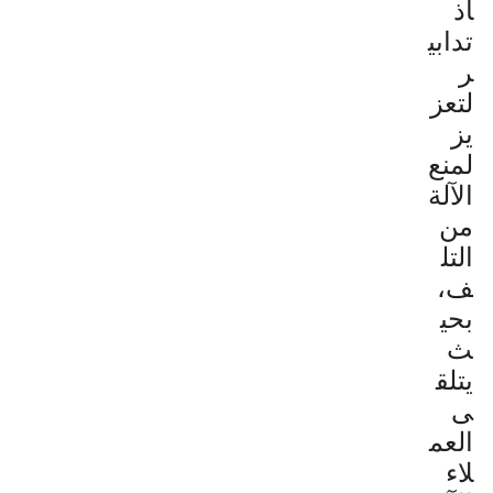
اذ
تدابي
ر
لتعز
يز
لمنع
الآلة
من
التل
ف،
بحي
ث
يتلق
ى
العم
لاء