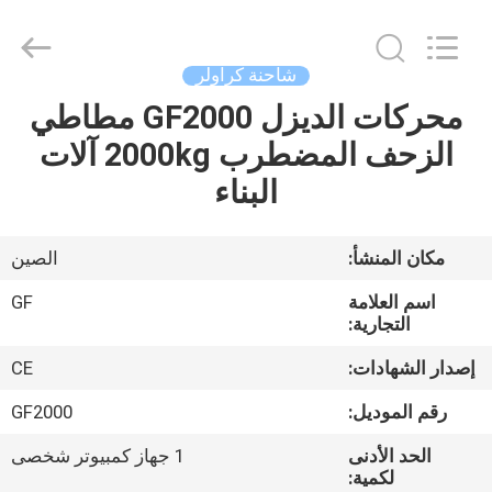
2026
LAKER
AUTOPARTS
CO.,LIMITED.
All
شاحنة كراولر
Rights
Reserved.
محركات الديزل GF2000 مطاطي
منزل
الزحف المضطرب 2000kg آلات
المنتجات
البناء
حول
مكان المنشأ:
الصين
بنا
اسم العلامة
GF
التجارية:
جولة
إصدار الشهادات:
CE
في
رقم الموديل:
GF2000
المعمل
الحد الأدنى
1 جهاز كمبيوتر شخصى
لكمية: