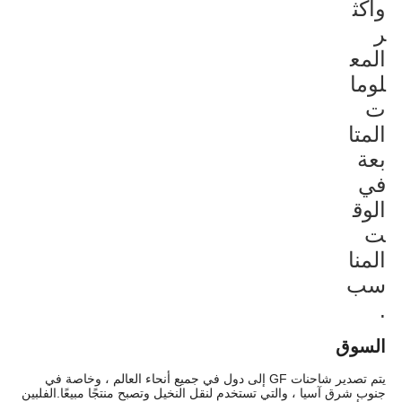
وأكث
ر
المع
لوما
ت
المتا
بعة
في
الوق
ت
المنا
سب
.
السوق
يتم تصدير شاحنات GF إلى دول في جميع أنحاء العالم ، وخاصة في
جنوب شرق آسيا ، والتي تستخدم لنقل النخيل وتصبح منتجًا مبيعًا.الفلبين