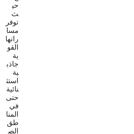
حي
ث
توفر
مسا
راتها
القو
ية
جاذب
ية
استث
نائية
حتى
في
المنا
طق
الص