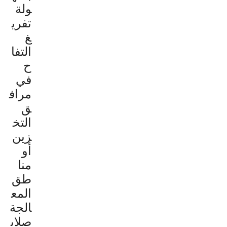
ولة
تفري
غ
التفا
ح
في
مراف
ق
التخ
زين
أو
منا
طق
المع
الجة
صلاب