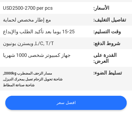
ضبط
الأسعار:
USD2500-2700 per pcs
الجودة
تفاصيل التغليف:
مع إطار مخصص لحماية
اتصل
وقت التسليم:
15-25 يوما بعد تأكيد الطلب والإيداع
بنا
شروط الدفع:
L/C, T/T, ويسترن يونيون
القدرة على
جهاز كمبيوتر شخصى 1000 شهريا
أخبار
العرض:
تسليط الضوء:
,
مسار الزحف المضطرب 2000kg
,
خريطة
شاحنة تحويل الزحام تعمل بمحرك الديزل
شاحنة صناعة المطاط
الموقع
افضل سعر
سياسة
الخصوصية