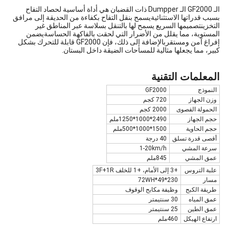
الـ GF2000 الـ Dumpper ذات القضبان هي أداة أساسية لحصاد التفاح
بسبب قدراتها الاستثنائيةيسمح بنقل التفاح بكفاءة من الحديقة إلى مرافق
التخزينتصميمها السريع يسمح لها بالتنقل بسلاسة عبر المناطق غير
المستوية، مما يقلل من الأضرار التي لحقت بالفاكهة الحساسةيضمن
إفراغ آمن ومستقربالإضافة إلى ذلك، فإن GF2000 قابلة للتحرك بشكل
كبير، مما يجعلها مثالية للمساحات الضيقة داخل البستان.
المعلمات التقنية
النموذج
GF2000
وزن الجهاز
720 كجم
الحمولة القصوى
2000 كجم
حجم الجهاز
2490*1000*1250ملم
حجم الحاوية
1500*1000*500ملم
أقصى قدرة تسلق
40 درجة
سرعة المشي
1-20km/h
عمق المشي
845ملم
علبة التروس
+3 إلى الأمام، +1 للخلف 3F+1R
مسار
230*72WH*49
طريقة الكبح
وظيفة مكابح الوقوف
عمق المياه
30 سنتيمتر
عمق الطين
25 سنتيمتر
ارتفاع الهيكل
460ملم