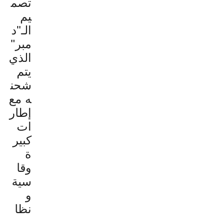
تصم
يم
الـ"د
مبر"
الذي
يتم
شحن
ه مع
إطار
ات
كبير
ة
وقا
سية
و
نظا