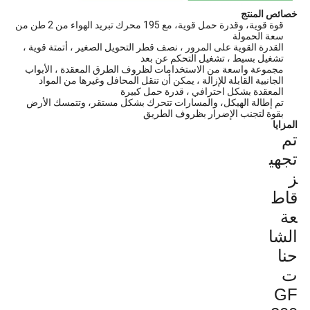
خصائص المنتج
قوة قوية، وقدرة حمل قوية، مع 195 محرك تبريد الهواء من 2 طن من
سعة الحمولة
القدرة القوية على المرور ، نصف قطر التحويل الصغير ، أتمتة قوية ،
تشغيل بسيط ، تشغيل التحكم عن بعد
مجموعة واسعة من الاستخدامات لظروف الطرق المعقدة ، الأبواب
الجانبية القابلة للإزالة ، يمكن أن تنقل المحافل وغيرها من المواد
المعقدة بشكل احترافي ، قدرة حمل كبيرة
تم إطالة الهيكل، والمسارات تتحرك بشكل مستقر، وتتمسك الأرض
بقوة لتجنب الإضرار بظروف الطريق
المزايا
تم
تجهي
ز
قاط
عة
الشا
حنا
ت
GF