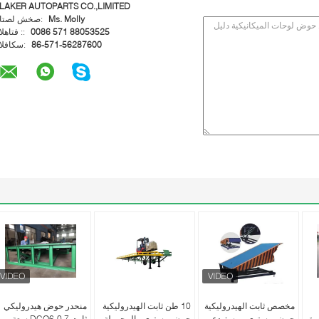
LAKER AUTOPARTS CO.,LIMITED
Ms. Molly
اتصل شخص:
0086 571 88053525
الهاتف ::
86-571-56287600
الفاكس:
مخصص ثابت الهيدروليكية
10 طن ثابت الهيدروليكية
منحدر حوض هيدروليكي
رة
حوض مستوي ، مستودع
حوض مستوي ، المحمولة
ثابت DCQ6-0.7 سعة