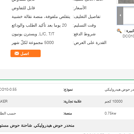
الأسعار:
قابل للتفاوض
تفاصيل التغليف:
يتقلص ملفوفة، منصة نقالة خشبية
وقت التسليم:
20 يوما بعد تأكيد الطلب والودائع
بيرة :
شروط الدفع:
L/C, T/T, ويسترن يونيون
القدرة على العرض:
5000 مجموعة لكلّ شهر
اتصل
در حوض هيدروليكي
نموذج:
CQ10-0.55
10000 كجم
علامة تجارية:
AKER
0.75kw
منصة:
حسب الطل
منحدر حوض هيدروليكي
شاحنة حوض مستو
,