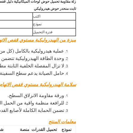
زلة مقاومة تحميل حوض لوحات الميكانيكية دليل قفص الاتهام
ثابت منحدر حوض هيدروليكي
اكتب
نموذج
قدرة التحميل
ميزة من الهيدروليكية مستوي قفص الاته
عملية هيدروليكية بالكامل (كل م
وحدة الطاقة الهيدروليكية تتضمن ن
لا تزال المفصلة الخلفية الثابتة 
حامل الصيانة يدعم سطح السفينة وا
سلامة الهيدروليكية مستوي قفص الاتهام:
ورقة مقاومة الانزلاق السطح.
للرافعة منظمة واقية من الحمل الز
تضمن الحماية الكاملة لأصابع القد
معلمات المنتج
نموذج
تحميل القدرات
منصة
شف