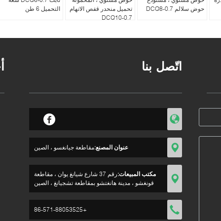
حوض سلالم DCQ8-0.7
تحميل منحدر قفص الاتهام
التحميل 6 طن
DCQ10-0.7
اتّصل بنا
أ
عنوان المصنع:
مقاطعة جيانغسو ، الصين
مكتب المبيعات:
رقم 37 شارع شيانغ يوان ، مقاطعة
قونغشو ، مدينة هانغتشو بمقاطعة تشجيانغ ، الصين
+86-571-88053525