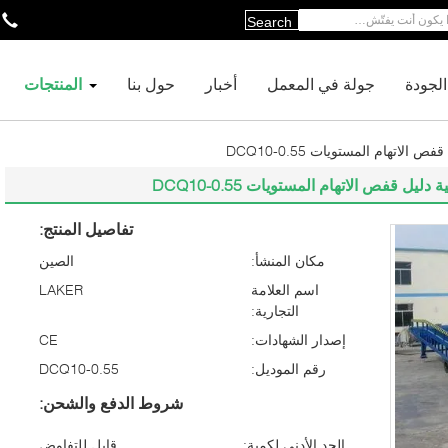
Search
لجودة
جولة في المعمل
أخبار
حول بنا
المنتجات
تهام المستويات DCQ10-0.55
 قفص الاتهام المستويات DCQ10-0.55
تفاصيل المنتج:
مكان المنشأ:
الصين
اسم العلامة
LAKER
التجارية:
إصدار الشهادات:
CE
رقم الموديل:
DCQ10-0.55
شروط الدفع والشحن:
الحد الأدنى لكمية:
قابل للتفاوض