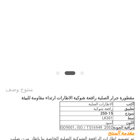
منتوج وصف
مقطورة جرار الصلبة رافعة شوكية الاطارات ارتداء مقاومة للبيئة
اكتب
الاطارات الصلبة
تطبيق
رافعة شوكية
نموذج
250-15
نمط
LK301
اللون
أسود
مراقبة الجودة
ISO9001، ISO / TS16949: 2002
مقدمة المنتج
تم تصميم إطارات الرافعة الشوكية الصلبة الخاصة بنا
بإطار مرن صلب