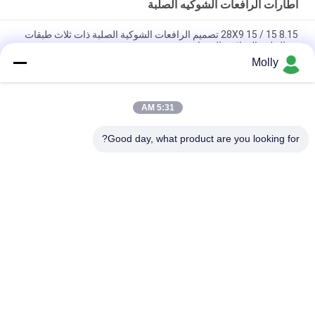
اطارات الرافعات الشوكيه الصلبة
8.15 15 / 28X9 15 تصميم الرافعات الشوكية الصلبة ذات ثلاث طبقات
مع الحلقة الفولاذية المقواة
Molly
LK301 Patten 6.50 10 إطارات الرافعات الشوكية الصلبة ، إطارات
مطاطية صلبة للرافعات الشوكية
5:31 AM
Black Solideal Forklift Tyres، Pneumatic Forklift إطارات
الصناعية 8.25-12
Good day, what product are you looking for?
فئات شعبية
جميع
رافعة شوكية الجر 
أجزاء البطارية رافعة 
البطارية
شوكية
موصل البطارية رافعة 
رافعة شوكية لشحن 
شوكية
البطاريات
رافعة شوكية الاطارات 
المكعب الكهربائي
آلة الصحافة