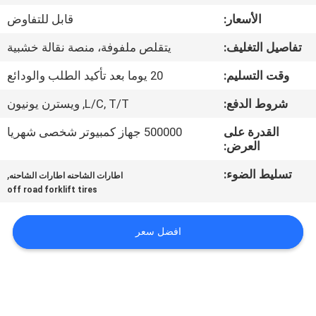
ضبط
الأسعار:
قابل للتفاوض
الجودة
تفاصيل التغليف:
يتقلص ملفوفة، منصة نقالة خشبية
اتصل
وقت التسليم:
20 يوما بعد تأكيد الطلب والودائع
بنا
شروط الدفع:
L/C, T/T, ويسترن يونيون
القدرة على
500000 جهاز كمبيوتر شخصى شهريا
أخبار
العرض:
تسليط الضوء:
,
اطارات الشاحنه اطارات الشاحنه
خريطة
off road forklift tires
الموقع
افضل سعر
سياسة
الخصوصية