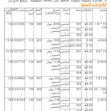
9. القاعدة المقواة بالفولاذ تحافظ على الحافة المطلقة ، وتمنع الدوران
كتالوجات المنتج
بحجم
حافة
انقر
نمط
اعمال
تحميل
القطر
العرض
حجم (M3)
الوزن
بناء
(1X20'FCL)
(مم)
(مم)
(KG)
15 * 41 /
3.25
●
301
اساسي
2000 جهاز
380
106
0.015306
10
2-8
كمبيوتر
3.00
●
301
اساسي
شخصى
3.00
●
302
اساسي
4،00-8
3.00
301/303
اساسي
1550 جهاز
423
115
0.020577
13.5
كمبيوتر
3.75
301/303
اساسي
شخصى
16 * 6-8
4.33
●
301
اساسي
1134 جهاز
418
156
0.027257
16.5
كمبيوتر
شخصى
5،00-8
3.00
●
301
اساسي
1120 جهاز
469
126
0.027715
18
كمبيوتر
3.00
●
302
اساسي
شخصى
3.00
●
304
اساسي
18 * 7-8
4.33
●
301
اساسي
950 جهاز
457
165
0.034460
22
كمبيوتر
4.33
●
302
اساسي
شخصى
200 / 50-
6.50
●
301
اساسي
738 جهاز
458
198
0.041533
26
10
كمبيوتر
شخصى
6،00-9
4.00
●
301
اساسي
740 جهاز
545
140
0.041584
28
كمبيوتر
4.00
●
302
اساسي
شخصى
4.00
●
304
اساسي