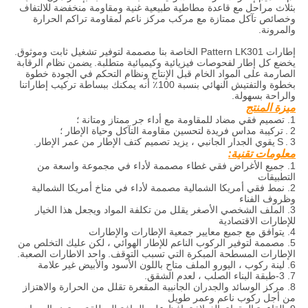
بثلاث مراحل
مع قاعدة مطاطية طبيعية غنية ومقاومة منخفضة للالتفاف
وخصائص تآكل ممتازة مع مركب مركز ناعم لمقاومة تراكم الحرارة
والمرونة.
إطارات Pattern LK301 الخاصة بنا مصممة لتوفير تشغيل ثابت وموثوق.
يخضع كل إطار لفحوصات فيزيائية وكيميائية متطلبة.
يضمن نظام الرقابة
الصارمة على المواد الخام قبل الإنتاج ونظام التحكم في الجودة خطوة
بخطوة والتفتيش النهائي بنسبة 100٪ أنه يمكنك ببساطة تركيب إطاراتنا
والراحة بسهولة.
ميزة المنتج
1. تصميم فقي مضاد للمقاومة مع أداء جر ممتاز ومتانة ؛
2
.
تركيبة مداس فريدة لتحسين مقاومة التآكل وحياة الإطار ؛
3
.
S
يقوي الجدار الجانبي ، يزيد تصميم كتف الإطار من عمر الإطار.
معلومات تقنية:
1. جميع الأغراض فقي غطاء مصممة لأداء في مجموعة واسعة من
التطبيقات
2. نمط فقي أمريكا الشمالية مصممة لأداء في مناخ أمريكا الشمالية
وظروف الفناء
3. الملف الشخصي الأصغر يقلل من تكلفة المواد ويجعل هذا الخيار
للإطارات الاقتصادية
4. يتوافق مع جميع معايير جمعية الإطارات والإطارات
5. مصممة لتوفير الركوب الناعم للإطار الهوائي ، لكن عليك التخلص من
الإطارات المسطحة المبكرة التي تسبب التوقف.
واحد الاطارات الصعبة.
6. لينة ركوب ، اليورو الملف متاح باللون الأسود والأبيض غير علامة
7. 3-طبقة البناء الصلب ، لعدم الشقق.
8. مركز الوسائد والجدران الجانبية المقعرة تقلل من الحرارة والاهتزاز
من أجل ركوب ناعم وعمر طويل