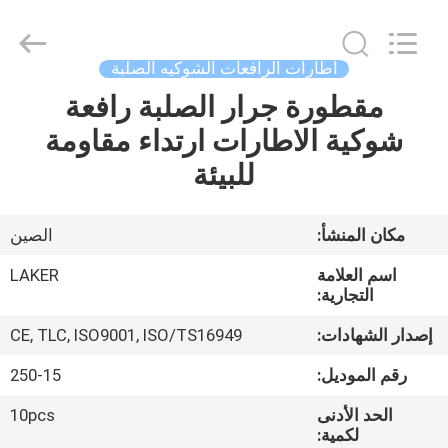
2026
LAKER
AUTOPARTS
CO.,LIMITED.
All
اطارات الرافعات الشوكيه الصلبة
Rights
Reserved.
مقطورة جرار الصلبة رافعة
منزل
شوكية الاطارات ارتداء مقاومة
المنتجات
للبيئة
حول
مكان المنشأ:
الصين
بنا
اسم العلامة
LAKER
التجارية:
جولة
إصدار الشهادات:
CE, TLC, ISO9001, ISO/TS16949
في
رقم الموديل:
250-15
المعمل
الحد الأدنى
10pcs
لكمية: