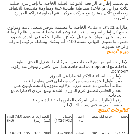
تم تصميم إطارات الرافعة الشوكية الصلبة الخاصة بنا
بإطار مرن صلب
بثلاث مراحل
مع قاعدة مطاطية طبيعية غنية ومقاومة منخفضة للالتفاف
وخصائص تآكل ممتازة مع مركب مركز ناعم لمقاومة تراكم الحرارة
والمرونة.
إطارات Pattern LK301 الخاصة بنا مصممة لتوفير تشغيل ثابت وموثوق.
يخضع كل إطار لفحوصات فيزيائية وكيميائية متطلبة.
يضمن نظام الرقابة
الصارمة على المواد الخام قبل الإنتاج ونظام التحكم في الجودة خطوة
بخطوة والتفتيش النهائي بنسبة 100٪ أنه يمكنك ببساطة تركيب إطاراتنا
والراحة بسهولة.
ميزة المنتج
الإطارات القياسية مع 3 طبقات من المركبات للتشغيل العادي. الطبقة
الداخلية مع comopound لينة خاصة تقلل من الاهتزاز وتوفر لينة ركوب
comport.
الإطارات الصناعية الأكثر اقتصادا في السوق.
عمر أطول للخدمة بسبب مركب مطاطي فقي مقاوم للغاية.
مطاط أساسي مع حلقة خرزة انزلاقية معززة بأقمشة نايلون على
الجدار الجانبي لتطبيق عزم الدوران الشديد ومنع انزلاق الإطارات مع
الحافات.
يوفر الإطار الداخلي المركب الخاص راحة قيادة مريحة.
لا نفقة الصيانة حتى يتم تهالك الإطار.
كتالوجات المنتج
بحجم
حافة
انقر
نمط
اعمال
تحميل
القطر
العرض
حجم (M3)
الوزن
بناء
(1X20'FCL)
(مم)
(مم)
(KG)
15 * 41 /
3.25
●
301
اساسي
2000 جهاز
380
106
0.015306
10