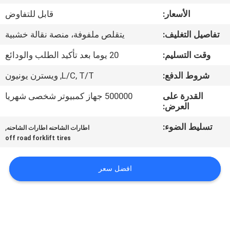
ضبط
الأسعار:
قابل للتفاوض
الجودة
تفاصيل التغليف:
يتقلص ملفوفة، منصة نقالة خشبية
اتصل
وقت التسليم:
20 يوما بعد تأكيد الطلب والودائع
بنا
شروط الدفع:
L/C, T/T, ويسترن يونيون
القدرة على
500000 جهاز كمبيوتر شخصى شهريا
أخبار
العرض:
تسليط الضوء:
,
اطارات الشاحنه اطارات الشاحنه
خريطة
off road forklift tires
الموقع
افضل سعر
سياسة
الخصوصية