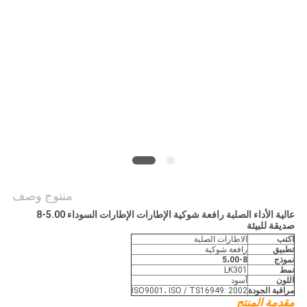
منتوج وصف
عالية الأداء الصلبة رافعة شوكية الإطارات الإطارات السوداء 5.00-8
صديقة للبيئة
اكتب
الاطارات الصلبة
تطبيق
رافعة شوكية
نموذج
5،00-8
نمط
LK301
اللون
أسود
مراقبة الجودة
ISO9001، ISO / TS16949: 2002
مقدمة المنتج