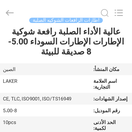
2026
LAKER
AUTOPARTS
CO.,LIMITED.
All
اطارات الرافعات الشوكيه الصلبة
Rights
Reserved.
عالية الأداء الصلبة رافعة شوكية
منزل
الإطارات الإطارات السوداء 5.00-
المنتجات
8 صديقة للبيئة
حول
مكان المنشأ:
الصين
بنا
اسم العلامة
LAKER
التجارية:
جولة
إصدار الشهادات:
CE, TLC, ISO9001, ISO/TS16949
في
رقم الموديل:
5،00-8
المعمل
الحد الأدنى
10pcs
لكمية: