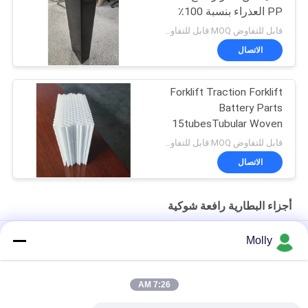
PP العذراء بنسبة 100٪
وحجم قابل للتخصيص -
قابل للتفاوض MOQ:قابل للتفاوض
صندوق BCI
الاتصال
Forklift Traction Forklift
Battery Parts
15tubesTubular Woven
Battery Gauntlet
قابل للتفاوض MOQ:قابل للتفاوض
الاتصال
أجزاء البطارية رافعة شوكية
حصص بطارية الكهرباء الكهربائية الكهربائية
Molly
M10 المهنية الجر بطارية بولت برغي اللون الأسود مع رئيس البلاستيك
7:26 AM
الحجم M أجزاء البطارية رافعة شوكية ، البطارية تنفيس التوصيل تعويم
طول 67 مم مادة PP