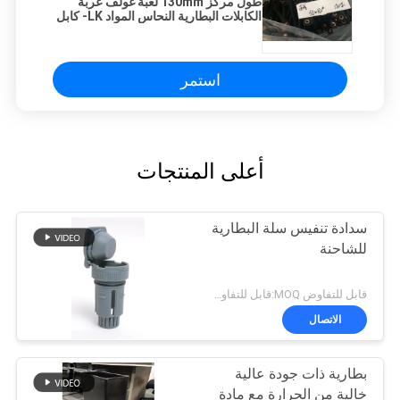
طول مركز 130mm لعبة غولف عربة
الكابلات البطارية النحاس المواد LK- كابل
-35
استمر
أعلى المنتجات
سدادة تنفيس سلة البطارية
للشاحنة
قابل للتفاوض MOQ:قابل للتفاوض
الاتصال
بطارية ذات جودة عالية
خالية من الحرارة مع مادة