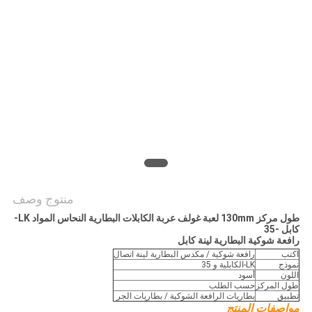
منتوج وصف
طول مركز 130mm لعبة غولف عربة الكابلات البطارية النحاس المواد LK-
كابل -35
رافعة شوكية البطارية لينة كابل
اكتب
رافعة شوكية / مكدس البطارية لينة اتصال
نموذج
LK-الكابلية و 35
اللون
أسود
طول المركز
حسب الطلب
تطبيق
بطاريات الرافعة الشوكية / بطاريات الجر
مواصفات المنتج