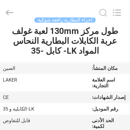
2026
LAKER
AUTOPARTS
CO.,LIMITED.
All
أجزاء البطارية رافعة شوكية
Rights
Reserved.
طول مركز 130mm لعبة غولف
منزل
عربة الكابلات البطارية النحاس
المنتجات
المواد LK- كابل -35
حول
مكان المنشأ:
الصين
بنا
اسم العلامة
LAKER
التجارية:
جولة
إصدار الشهادات:
CE
في
رقم الموديل:
LK-الكابلية و 35
المعمل
الحد الأدنى
قابل للتفاوض
لكمية: