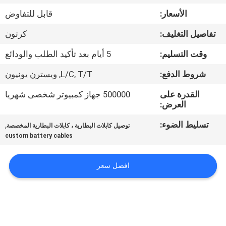
ضبط
الأسعار:
قابل للتفاوض
الجودة
تفاصيل التغليف:
كرتون
اتصل
وقت التسليم:
5 أيام بعد تأكيد الطلب والودائع
بنا
شروط الدفع:
L/C, T/T, ويسترن يونيون
القدرة على
500000 جهاز كمبيوتر شخصى شهريا
أخبار
العرض:
تسليط الضوء:
,
توصيل كابلات البطارية ، كابلات البطارية المخصصة
خريطة
custom battery cables
الموقع
افضل سعر
سياسة
الخصوصية