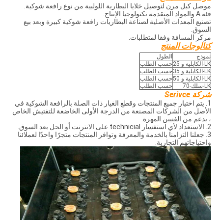
موصل كبل مرن لتوصيل خلايا البطارية اللولبية من نوع رافعة شوكية.
فئة A والمواد المتقدمة تكنولوجيا الإنتاج.
تصنيع المعدات الأصلية لصناعة البطاريات رافعة شوكية كبيرة وبعد بيع
السوق.
مركز المسافة وفقا لمتطلبات.
كتالوجات المنتج
نموذج
الطول
LK-الكابلية و 25
حسب الطلب
LK-الكابلية و 35
حسب الطلب
LK-الكابلية و 50
حسب الطلب
LK-سلك-70
حسب الطلب
شركة Serivce
1. يتم اختيار جميع المنتجات وقطع الغيار ذات الصلة بالرافعة الشوكية في
الأصل من الشركات المصنعة من الدرجة الأولى الخاضعة للتفتيش الخاص
، بدعم من الفنيين المهرة.
2. الاستعداد لأي استفسار technicial على الانترنت أو الحل بعد السوق.
3. جعلنا التزامنا بالخدمة والمعرفة وتوافر المنتجات متجرًا واحدًا لعملائنا
واحتياجاتهم التجارية.