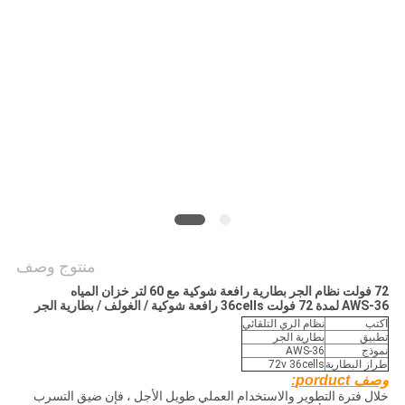
منتوج وصف
72 فولت نظام الجر بطارية رافعة شوكية مع 60 لتر خزان المياه
AWS-36 لمدة 72 فولت 36cells رافعة شوكية / الغولف / بطارية الجر
اكتب
نظام الري التلقائي
تطبيق
بطارية الجر
نموذج
AWS-36
طراز البطارية
72v 36cells
وصف porduct:
خلال فترة التطوير والاستخدام العملي طويل الأجل ، فإن ضيق التسرب