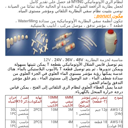
لنظام الري الأوتوماتيكي MYING قد حصل على تقدير كامل.
لجعل بطارية الرافعة الشوكية الجديدة أو الحالية خالية تمامًا من الصيانة ،
نوصي
بتثبيت نظام سقي البطارية التلقائي ومؤشر مستوى المياه.
مكون
poruct
:
تتكون أنظمة سقي البطارية الأوتوماتيكية من سدادة Waterfilling ،
قطعة T ، مؤشر تدفق ، موصل مركب ، أنابيب بلاستيكية.
مناسبة لحزمة البطارية: 12V ،
24V ، 36V ، 48V
يتم توصيل قابس الشلال الأوتوماتيكي بقطعة T يمكن تثبيتها بسهولة
ويمكن تدويرها ، ثم يتم توصيل قطعة T بالأنبوب البلاستيكي بالماء. هناك
عدسة يمكنها رؤية مؤشر مستوى الماء العلوي في الجزء العلوي من
سدادة شطف الماء ، عند الوصول إلى مستوى الماء ، يتم غلق مؤشر
التدفق وإتمام الحقن.
عندما يميل الغطاء العلوي لنظام الري التلقائي إلى الفتح ، يمكن قياس
درجة حرارة المنحل بالكهرباء.
نموذج
سقي رئيس
مؤشر
6MM
10MM
نهاية
أنثى /
خزان
(T- قطعة)
التدفق
سقي
سقي
المكونات
ذكر K10
المياه
(مرشح)
الأنابيب
الأنابيب
AWS-12
12p جيم
حاسب
3M
10M
2PCS
حاسب
30L
(24v)
شخصي 1
شخصي
1PC
1
AWS-18
18 قطعة
حاسب
4M
10M
2PCS
حاسب
30L
(36 فولت)
شخصي 1
شخصي
1PC