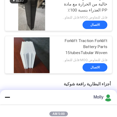
خالية من الحرارة مع مادة
PP العذراء بنسبة 100٪
وحجم قابل للتخصيص -
قابل للتفاوض MOQ:قابل للتفاوض
صندوق BCI
الاتصال
Forklift Traction Forklift
Battery Parts
15tubesTubular Woven
Battery Gauntlet
قابل للتفاوض MOQ:قابل للتفاوض
الاتصال
أجزاء البطارية رافعة شوكية
حصص بطارية الكهرباء الكهربائية الكهربائية
Molly
M10 المهنية الجر بطارية بولت برغي اللون الأسود مع رئيس البلاستيك
5:00 AM
الحجم M أجزاء البطارية رافعة شوكية ، البطارية تنفيس التوصيل تعويم