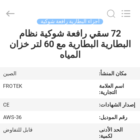
2026
LAKER
AUTOPARTS
CO.,LIMITED.
All
أجزاء البطارية رافعة شوكية
Rights
Reserved.
72 سقي رافعة شوكية نظام
منزل
البطارية البطارية مع 60 لتر خزان
المنتجات
المياه
حول
مكان المنشأ:
الصين
بنا
اسم العلامة
FROTEK
التجارية:
جولة
إصدار الشهادات:
CE
في
رقم الموديل:
AWS-36
المعمل
الحد الأدنى
قابل للتفاوض
لكمية: