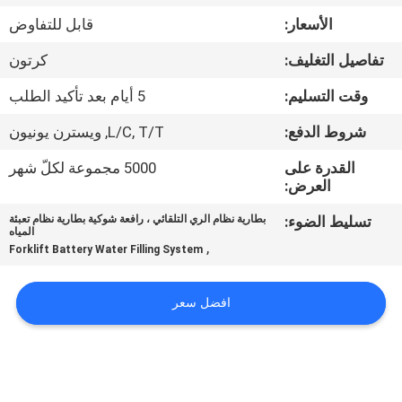
ضبط
الأسعار:
قابل للتفاوض
الجودة
تفاصيل التغليف:
كرتون
اتصل
وقت التسليم:
5 أيام بعد تأكيد الطلب
بنا
شروط الدفع:
L/C, T/T, ويسترن يونيون
القدرة على
5000 مجموعة لكلّ شهر
أخبار
العرض:
تسليط الضوء:
بطارية نظام الري التلقائي ، رافعة شوكية بطارية نظام تعبئة
المياه
خريطة
,
Forklift Battery Water Filling System
الموقع
افضل سعر
سياسة
الخصوصية