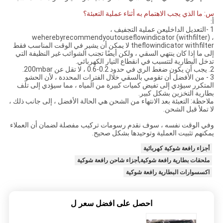
س: ما الذي يجب الاهتمام به أثناء عملية التعبئة؟
أ:
1 -التعديل الداخليعن عملية التجفيف ،
weherebyrecommendyoutouseflowindicator (withfilter) ،
theflowindicator withfilter لا يمكن أن يشير في الوقت المناسب فقط
إلى ما إذا كان ينتهي السقي ، ولكن أيضًا تجنب الشوائب غير النظيفة التي
تدخل البطارية لتتسبب في انقطاع التيار الكهربائي.
2. يجب أن يكون ضغط الري في حدود 0.2-0.6 ، لا تقل عن 200mbar.
3 - من الأفضل أن تقومي بالسقي خلال الفترات المحددة ، لأن الحشو
المتكرر سيؤدي إلى تفيض كميات كبيرة من المياه ، مما سيؤدي إلى تلف
بطارية التخزين بشكل كبير.
ملاحظة: التعبئة بعد الانتهاء من الشحن هي الحالة الأفضل ، إلى جانب ذلك ،
لا تملأ قبل الشحن.
وفي الوقت نفسه ، سوف نقدم رسومات تركيب مفصلة لضمان أن العملاء
يمكنهم تثبيت العملية وتوحيدها بشكل صحيح.
أجزاء رافعة شوكية كهربائية
ملحقات بطارية رافعة شوكية,أجزاء شاحن رافعة شوكية
اكسسوارات البطارية رافعة شوكية
احصل على افضل سعر ل