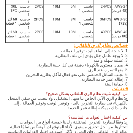
1
AWS-24
24PCS
حاسب
5M
10M
2PCS
حاسب
30L
(48 فولت)
شخصي 1
شخصي
1PC
1
AWS-36
36PCS
حاسب
8M
10M
2PCS
حاسب
60 لتر
(72v)
شخصي 1
شخصي
1 قطعة
1
AWS-40
40PCS
حاسب
10M
10M
2PCS
حاسب
60 لتر
(80 فولت)
شخصي 1
شخصي
1 قطعة
1
خصائص نظام الري التلقائي:
1. لا حاجة إلى الماء باليد ، توفير العمالة ،
2. لا يوجد عامل خلل يؤدي إلى تلف البطارية.
3. عملية سهلة وآمنة.
4. ضمان مستوى بالكهرباء دقيقة في كل خلية البطارية.
5. منع التسرب عند الري.
6. تجنب السائل الحمضي على نحو فعال لتآكل بطارية التخزين.
7. إطالة عمر خدمة البطارية.
8. حماية البيئة.
التعليمات
س: كيفية تثبيت نظام الري التلقائي بشكل صحيح؟
ج: نظام الري الآلي الخاص بنا سهل التشغيل ، ولا ينضب من سقي المنحل
بالكهرباء في بطارية التخزين باليد ، وتوفير الوقت وتوفير العمالة ، إلى
جانب ذلك ، يمكنه إطالة عمر الخدمة.
س: كيفية اختيار العوامات المناسبة؟
ج: وفقًا لبطارية التخزين المختلفة ، لدينا خمسة أنواع من العوامات
لتختارها. من أجل تحقيق مستوى الأداء المتوقع لدينا وتعكس تمامًا فعالية
نظام الري التلقائي ، فإن الشيء الأكثر أهمية هو اختيار العوامات المناسبة.