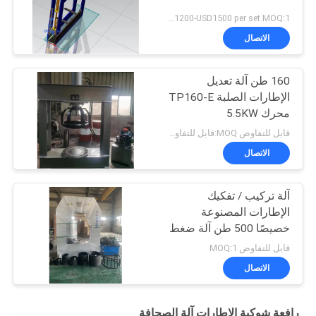
USD1200-USD1500 per set MOQ:1 مجموعة
الاتصال
160 طن آلة تعديل
الإطارات الصلبة TP160-E
محرك 5.5KW
قابل للتفاوض MOQ:قابل للتفاوض
الاتصال
آلة تركيب / تفكيك
الإطارات المصنوعة
خصيصًا 500 طن آلة ضغط
الإطارات الصلبة 11
قابل للتفاوض MOQ:1
كيلوواط 480 فولت مع
الاتصال
محولات CHINT ومكابح
ومواصلات
رافعة شوكية الاطارات آلة الصحافة