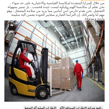
من خلال المزايا المتعددة لمكابسنا القياسية والاختيارية على حد سواء ،
نحن نعلم أن مكابسنا الهيدروليكية ليست جيدة فحسب ، بل تتميز بسهولة
التشغيل. نحن نقدم حارس أمن أمامي مما يزيد من سلامة المشغل ، وهو
مهم لنا ولشركتك. إن التزامنا الصارم بمعايير الجودة يضمن آلية سليمة
وآمنة وموثوقة.
رافعة شوكية الاطارات الصحافة الآلة
الاطارات الصلبة آلة الضغط