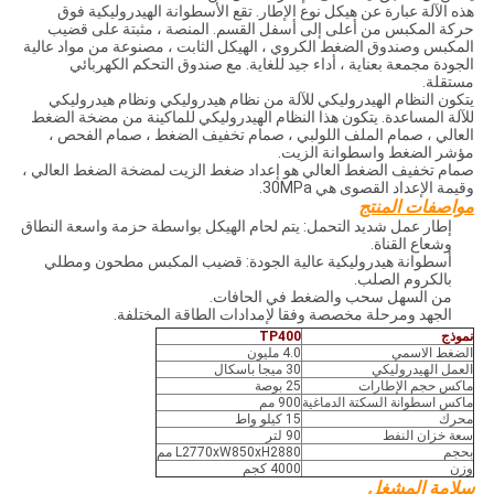
هذه الآلة عبارة عن هيكل نوع الإطار. تقع الأسطوانة الهيدروليكية فوق
حركة المكبس من أعلى إلى أسفل القسم. المنصة ، مثبتة على قضيب
المكبس وصندوق الضغط الكروي ، الهيكل الثابت ، مصنوعة من مواد عالية
الجودة مجمعة بعناية ، أداء جيد للغاية. مع صندوق التحكم الكهربائي
مستقلة.
يتكون النظام الهيدروليكي للآلة من نظام هيدروليكي ونظام هيدروليكي
للآلة المساعدة. يتكون هذا النظام الهيدروليكي للماكينة من مضخة الضغط
العالي ، صمام الملف اللولبي ، صمام تخفيف الضغط ، صمام الفحص ،
مؤشر الضغط واسطوانة الزيت.
صمام تخفيف الضغط العالي هو إعداد ضغط الزيت لمضخة الضغط العالي ،
وقيمة الإعداد القصوى هي 30MPa.
مواصفات المنتج
إطار عمل شديد التحمل: يتم لحام الهيكل بواسطة حزمة واسعة النطاق
وشعاع القناة.
أسطوانة هيدروليكية عالية الجودة: قضيب المكبس مطحون ومطلي
بالكروم الصلب.
من السهل سحب والضغط في الحافات.
الجهد ومرحلة مخصصة وفقا لإمدادات الطاقة المختلفة.
نموذج
TP400
الضغط الاسمي
4.0 مليون
العمل الهيدروليكي
30 ميجا باسكال
ماكس حجم الإطارات
25 بوصة
ماكس اسطوانة السكتة الدماغية
900 مم
محرك
15 كيلو واط
سعة خزان النفط
90 لتر
بحجم
L2770xW850xH2880 مم
وزن
4000 كجم
سلامة المشغل