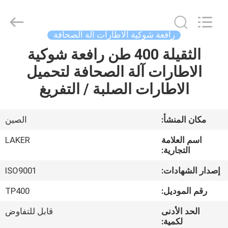
2026
LAKER
AUTOPARTS
CO.,LIMITED.
All
رافعة شوكية الاطارات آلة الصحافة
Rights
Reserved.
الثقيلة 400 طن رافعة شوكية
منزل
الاطارات آلة الصحافة لتحميل
المنتجات
الاطارات الصلبة / التفريغ
حول
مكان المنشأ:
الصين
بنا
اسم العلامة
LAKER
التجارية:
جولة
إصدار الشهادات:
ISO9001
في
رقم الموديل:
TP400
المعمل
الحد الأدنى
قابل للتفاوض
لكمية: