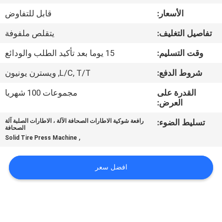
ضبط
الأسعار:
قابل للتفاوض
الجودة
تفاصيل التغليف:
يتقلص ملفوفة
اتصل
وقت التسليم:
15 يوما بعد تأكيد الطلب والودائع
بنا
شروط الدفع:
L/C, T/T, ويسترن يونيون
القدرة على
مجموعات 100 شهريا
أخبار
العرض:
تسليط الضوء:
رافعة شوكية الاطارات الصحافة الآلة ، الاطارات الصلبة آلة
الصحافة
خريطة
,
Solid Tire Press Machine
الموقع
افضل سعر
سياسة
الخصوصية