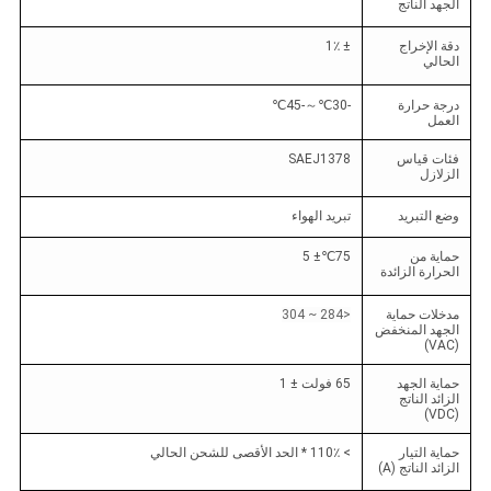
الجهد الناتج
دقة الإخراج
± 1٪
الحالي
درجة حرارة
-30
℃
～
-45
℃
العمل
فئات قياس
SAEJ1378
الزلازل
وضع التبريد
تبريد الهواء
حماية من
75
℃
± 5
الحرارة الزائدة
مدخلات حماية
<284 ~ 304
الجهد المنخفض
(VAC)
حماية الجهد
65 فولت ± 1
الزائد الناتج
(VDC)
حماية التيار
> 110٪ * الحد الأقصى للشحن الحالي
الزائد الناتج (A)