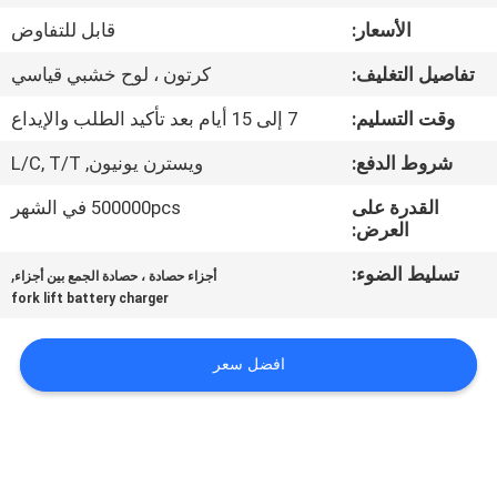
ضبط
الأسعار:
قابل للتفاوض
الجودة
تفاصيل التغليف:
كرتون ، لوح خشبي قياسي
اتصل
وقت التسليم:
7 إلى 15 أيام بعد تأكيد الطلب والإيداع
بنا
شروط الدفع:
ويسترن يونيون, L/C, T/T
القدرة على
500000pcs في الشهر
أخبار
العرض:
تسليط الضوء:
,
أجزاء حصادة ، حصادة الجمع بين أجزاء
خريطة
fork lift battery charger
الموقع
افضل سعر
سياسة
الخصوصية