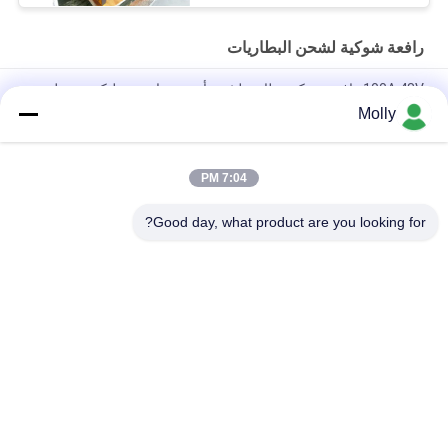
رافعة شوكية لشحن البطاريات
100A 48V رافعة شوكية بطارية ليثيوم أيون شواحن سيليكون معدل
التحكم
Molly
سبيكة الألومنيوم CZB5C 24V/45A شاحن بطارية الشاحنة مع مروحة
تبريد صامتة
7:04 PM
120A شاحن بطارية رافعة شوكية 48 فولت حماية الشحن الزائد
Good day, what product are you looking for?
فئات شعبية
جميع
رافعة شوكية الجر 
أجزاء البطارية رافعة 
البطارية
شوكية
موصل البطارية رافعة 
رافعة شوكية لشحن 
شوكية
البطاريات
رافعة شوكية الاطارات 
المكعب الكهربائي