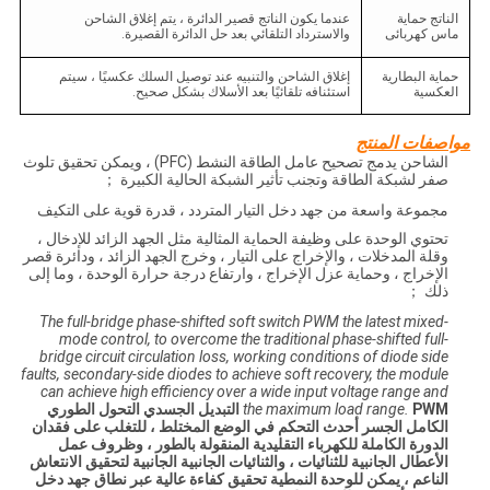
الناتج حماية
عندما يكون الناتج قصير الدائرة ، يتم إغلاق الشاحن
ماس كهربائى
والاسترداد التلقائي بعد حل الدائرة القصيرة.
حماية البطارية
إغلاق الشاحن والتنبيه عند توصيل السلك عكسيًا ، سيتم
العكسية
استئنافه تلقائيًا بعد الأسلاك بشكل صحيح.
مواصفات المنتج
الشاحن يدمج تصحيح عامل الطاقة النشط (PFC) ، ويمكن تحقيق تلوث
صفر لشبكة الطاقة وتجنب تأثير الشبكة الحالية الكبيرة ；
مجموعة واسعة من جهد دخل التيار المتردد ، قدرة قوية على التكيف
تحتوي الوحدة على وظيفة الحماية المثالية مثل الجهد الزائد للإدخال ،
وقلة المدخلات ، والإخراج على التيار ، وخرج الجهد الزائد ، ودائرة قصر
الإخراج ، وحماية عزل الإخراج ، وارتفاع درجة حرارة الوحدة ، وما إلى
ذلك ；
The full-bridge phase-shifted soft switch PWM the latest mixed-
mode control, to overcome the traditional phase-shifted full-
bridge circuit circulation loss, working conditions of diode side
faults, secondary-side diodes to achieve soft recovery, the module
can achieve high efficiency over a wide input voltage range and
the maximum load range.
PWM التبديل الجسدي التحول الطوري
الكامل الجسر أحدث التحكم في الوضع المختلط ، للتغلب على فقدان
الدورة الكاملة للكهرباء التقليدية المنقولة بالطور ، وظروف عمل
الأعطال الجانبية للثنائيات ، والثنائيات الجانبية الجانبية لتحقيق الانتعاش
الناعم ، يمكن للوحدة النمطية تحقيق كفاءة عالية عبر نطاق جهد دخل