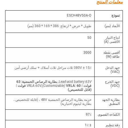
معلمات المنتج
نموذج
ESCH48V50A-O
الأبعاد (مم)
طويل * عرض * ارتفاع: 386 * 169 * 360 (مم)
انتاج التيار
50
الأقصى (A)
أقصى نقطة
3000
طاقة (W)
جهد الدخل
380V ± 15٪ ثلاث مراحل ثلاث أسلاك + سلك أرضي آمن
(VAC)
جهد الخرج
Lead-acid battery:63V;
بطارية الرصاص الحمضية: 63
(VDC)
فولت ؛
VRLA:60V;(Customizable)
VRLA: 60 فولت ؛
(قابل للتخصيص)
بطارية الجهد
حزمة بطارية الرصاص الحمضية 48V ، (قابلة للتخصيص ،
المطبق
بطارية ليثيوم اختيارية)
الكفاءة القصوى
97٪
دقة تنظيم
± 1٪