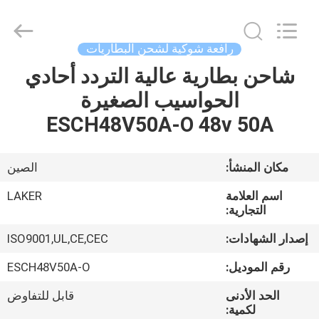
2026
LAKER
AUTOPARTS
CO.,LIMITED.
All
رافعة شوكية لشحن البطاريات
Rights
Reserved.
شاحن بطارية عالية التردد أحادي
منزل
الحواسيب الصغيرة
المنتجات
ESCH48V50A-O 48v 50A
حول
مكان المنشأ:
الصين
بنا
اسم العلامة
LAKER
التجارية:
جولة
إصدار الشهادات:
ISO9001,UL,CE,CEC
في
رقم الموديل:
ESCH48V50A-O
المعمل
الحد الأدنى
قابل للتفاوض
لكمية: