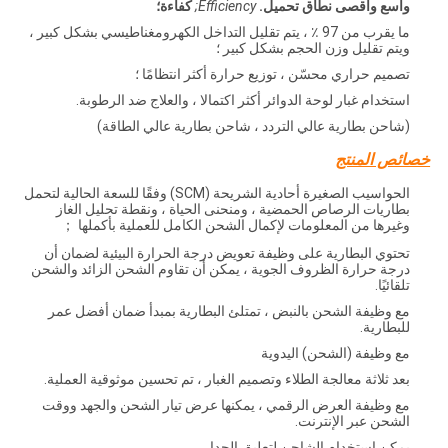
واسع وأقصى نطاق تحميل.
Efficiency;
كفاءة؛
ما يقرب من 97 ٪ ، يتم تقليل التداخل الكهرومغناطيسي بشكل كبير ،
ويتم تقليل وزن الحجم بشكل كبير ؛
تصميم حراري محسّن ، توزيع حرارة أكثر انتظامًا ؛
استخدام غبار لوحة الدوائر أكثر اكتمالا ، والعلاج ضد الرطوبة.
(شاحن بطارية عالي التردد ، شاحن بطارية عالي الطاقة)
خصائص المنتج
الحواسيب الصغيرة أحادية الشريحة (SCM) وفقًا للسعة الحالية لتحمل
بطاريات الرصاص الحمضية ، ومنحنى الحياة ، ونقطة تحليل الغاز
وغيرها من المعلومات لإكمال الشحن الكامل للعملية بأكملها ；
تحتوي البطارية على وظيفة تعويض درجة الحرارة البيئية لضمان أن
درجة حرارة الظروف الجوية ، يمكن أن تقاوم الشحن الزائد والشحن
تلقائيًا.
مع وظيفة الشحن بالنبض ، تمتلئ البطارية بمبدأ ضمان أفضل عمر
للبطارية.
مع وظيفة (الشحن) اليدوية
بعد ثلاثة معالجة الطلاء وتصميم الغبار ، تم تحسين موثوقية العملية.
مع وظيفة العرض الرقمي ، يمكنها عرض تيار الشحن والجهد ووقت
الشحن عبر الإنترنت.
يمكن استخدام الشاحن لتعليق الجدار