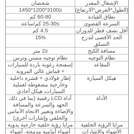
الإشغال المقدر
شخصان
(الطول*العرض*الارتفاع)
≤3100*1200*1450
نطاق القيادة
60-80 كم
السرعة القصوى
≥25-30 كم/ساعة
أقل نصف قطر للدوران
4.5 كم
الحد الأقصى لتدرج
15%
التسلق
مسافة الكبح
≤2 متر
نظام التوجيه
نظام توجيه مسنن وترس
المقاعد
إسفنجة رغوية باردة للسيارات
+ قماش عالي المرونة
هيكل السيارة
إطار فولاذي + قشرة داخلية
وخارجية مضغوطة لعملية
, هيكل أحادي.
السيارات
الأداة
أداة LCD رقمية (بما في ذلك
الجهد والسرعة والمسافة
والإضاءة وتغيير الاتجاه الأمامي
والخلفي وإشارات أخرى)
مرايا الرؤية الخلفية
مرايا رؤية خلفية خارجية يدوية
الأضواء والإشارات
أضواء أمامية مدمجة، أضواء