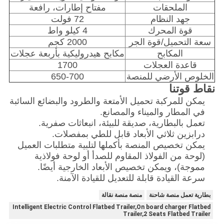
الملحقات
مفتاح إطارات، رافعة
جهد النظام
72 فولت
قوة المحرك
4 كيلو واط
سعة التحميل/قوة الجر
2000 كجم
المكابح
مكابح هيدروليكية بأربعة عجلات
قاعدة العجلات
1700
الخلوص الأرضي للمنصة
650-700
نقاط قوتنا
يمكن للمركبة تحميل الأمتعة والطرود والبضائع السائبة
في المطار والميناء والمصانع.
تعمل بالبطارية، صديقة للبيئة، انبعاثات صفرية.
درابزين ثلاثي الأبعاد قابل للطي بمفصلات.
يمكن تخصيص المنصة بأكملها لتلبية متطلبات العميل
(لوحة من الفولاذ المقاوم للصدأ أو لوحة فولاذية
مموجة)، ويمكن تخصيص الأبعاد الخارجية أيضًا.
سرعة القيادة قابلة للتعديل للقيادة الآمنة.
بطارية تعمل منصة شاحنة
منصة منصة نقالة
Intelligent Electric Control Flatbed Trailer,On board charger Flatbed
Trailer,2 Seats Flatbed Trailer