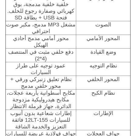
خلفية خلفية مدمجة، بوق
كهربائي وصفارة رجوع للخلف.
فتحة USB + بطاقة SD
الصوت
مشغل MP3 مدمج، مكبر صوت
احترافي
المحور الأمامي
محور أمامي مدمج أحادي
الهيكل
وضع القيادة
دفع خلفي مثبت في المنتصف
(4*2)
نظام التوجيه
عمود توجيه على طراز
السيارات
المحور الخلفي
نظام تعليق زنبركي ورقي +
محور خلفي مدمج
نظام الكبح
مكابح أسطوانية بأربعة عجلات،
مكابح هيدروليكية مزدوجة
الدائرة، جهاز فرملة الانتظار
الإطارات
إطارات شعاعية بدون أنبوب
للسيارات 155-12LT فائقة
التعزيز والخدمة الشاقة
حواف العجلات
حواف فولاذية عريضة للسيارات