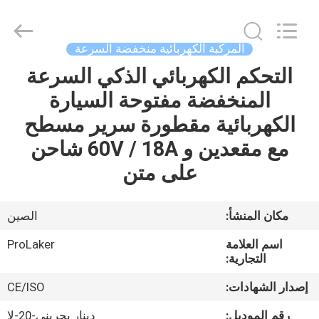
2026
LAKER
AUTOPARTS
CO.,LIMITED.
All
المركبة الكهربائية منخفضة السرعة
Rights
Reserved.
التحكم الكهربائي الذكي السرعة
منزل
المنخفضة مفتوحة السيارة
المنتجات
الكهربائية مقطورة سرير مسطح
مع مقعدين و 60V / 18A شاحن
حول
على متن
بنا
مكان المنشأ:
الصين
جولة
اسم العلامة
ProLaker
في
التجارية:
المعمل
إصدار الشهادات:
CE/ISO
رقم الموديل:
دينار بحريني-20-لا