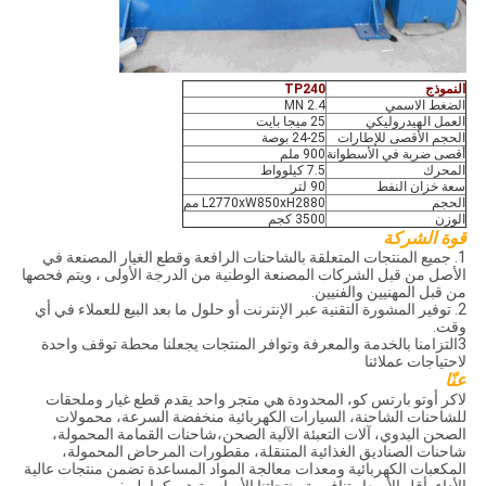
النموذج
TP240
الضغط الاسمي
2.4 MN
العمل الهيدروليكي
25 ميجا بايت
الحجم الأقصى للإطارات
24-25 بوصة
أقصى ضربة في الأسطوانة
900 ملم
المحرك
7.5 كيلوواط
سعة خزان النفط
90 لتر
الحجم
L2770xW850xH2880 مم
الوزن
3500 كجم
قوة الشركة
1. جميع المنتجات المتعلقة بالشاحنات الرافعة وقطع الغيار المصنعة في
الأصل من قبل الشركات المصنعة الوطنية من الدرجة الأولى ، ويتم فحصها
من قبل المهنيين والفنيين.
2. توفير المشورة التقنية عبر الإنترنت أو حلول ما بعد البيع للعملاء في أي
وقت.
3التزامنا بالخدمة والمعرفة وتوافر المنتجات يجعلنا محطة توقف واحدة
لاحتياجات عملائنا
عنّا
لاكر أوتو بارتس كو، المحدودة هي متجر واحد يقدم قطع غيار وملحقات
للشاحنات الشاحنة، السيارات الكهربائية منخفضة السرعة، محمولات
الصحن اليدوي، آلات التعبئة الآلية الصحن،شاحنات القمامة المحمولة،
شاحنات الصناديق الغذائية المتنقلة، مقطورات المرحاض المحمولة،
المكعبات الكهربائية ومعدات معالجة المواد المساعدة تضمن منتجات عالية