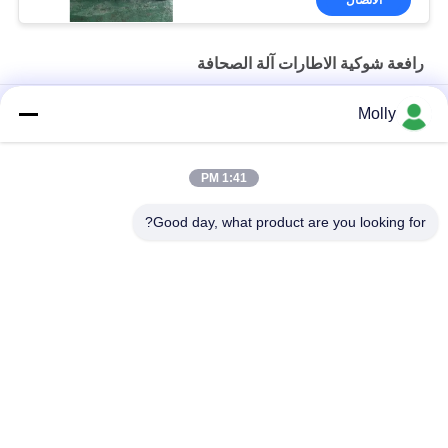
محولات CHINT ومكابح
ومواصلات
رافعة شوكية الاطارات آلة الصحافة
TP 250 الجهاز الصناعي للنقل بالشوكة الإطارات الصلبة الإطارات
Molly
الهيدروليكية
رافعة شوكية الاطارات الصناعية آلة الصحافة
1:41 PM
آلة ضغط الإطارات للشاحنات الثقيلة لتركيب الحافة السريعة
Good day, what product are you looking for?
فئات شعبية
جميع
رافعة شوكية الجر 
أجزاء البطارية رافعة 
البطارية
شوكية
موصل البطارية رافعة 
رافعة شوكية لشحن 
شوكية
البطاريات
رافعة شوكية الاطارات 
المكعب الكهربائي