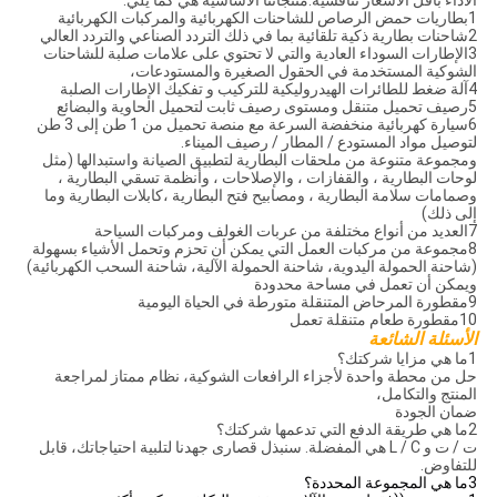
الأداء بأقل الأسعار تنافسية.منتجاتنا الأساسية هي كما يلي:
1بطاريات حمض الرصاص للشاحنات الكهربائية والمركبات الكهربائية
2شاحنات بطارية ذكية تلقائية بما في ذلك التردد الصناعي والتردد العالي
3الإطارات السوداء العادية والتي لا تحتوي على علامات صلبة للشاحنات
الشوكية المستخدمة في الحقول الصغيرة والمستودعات،
4آلة ضغط للطائرات الهيدروليكية للتركيب و تفكيك الإطارات الصلبة
5رصيف تحميل متنقل ومستوى رصيف ثابت لتحميل الحاوية والبضائع
6سيارة كهربائية منخفضة السرعة مع منصة تحميل من 1 طن إلى 3 طن
لتوصيل مواد المستودع / المطار / رصيف الميناء.
ومجموعة متنوعة من ملحقات البطارية لتطبيق الصيانة واستبدالها (مثل
لوحات البطارية ، والقفازات ، والإصلاحات ، وأنظمة تسقي البطارية ،
وصمامات سلامة البطارية ، ومصابيح فتح البطارية ،كابلات البطارية وما
إلى ذلك)
7العديد من أنواع مختلفة من عربات الغولف ومركبات السياحة
8مجموعة من مركبات العمل التي يمكن أن تحزم وتحمل الأشياء بسهولة
(شاحنة الحمولة اليدوية، شاحنة الحمولة الآلية، شاحنة السحب الكهربائية)
ويمكن أن تعمل في مساحة محدودة
9مقطورة المرحاض المتنقلة متورطة في الحياة اليومية
10مقطورة طعام متنقلة تعمل
الأسئلة الشائعة
1ما هي مزايا شركتك؟
حل من محطة واحدة لأجزاء الرافعات الشوكية، نظام ممتاز لمراجعة
المنتج والتكامل،
ضمان الجودة
2ما هي طريقة الدفع التي تدعمها شركتك؟
ت / ت و L / C هي المفضلة. سنبذل قصارى جهدنا لتلبية احتياجاتك، قابل
للتفاوض.
3ما هي المجموعة المحددة؟