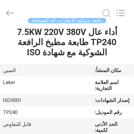
2026
LAKER
AUTOPARTS
CO.,LIMITED.
All
رافعة شوكية الاطارات آلة الصحافة
Rights
Reserved.
أداء عال 7.5KW 220V 380V
منزل
TP240 طابعة مطبخ الرافعة
المنتجات
الشوكية مع شهادة ISO
حول
مكان المنشأ:
الصين
بنا
اسم العلامة
Laker
التجارية:
جولة
إصدار الشهادات:
ISO9001
في
رقم الموديل:
TP240
المعمل
الحد الأدنى
قابل للتفاوض
لكمية: