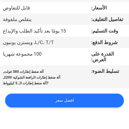
ضبط
الأسعار:
قابل للتفاوض
الجودة
تفاصيل التغليف:
يتقلص ملفوفة
اتصل
وقت التسليم:
15 يومًا بعد تأكيد الطلب والإيداع
بنا
شروط الدفع:
L/C، T/T، ويسترن يونيون
القدرة على
100 مجموعة شهريا
أخبار
العرض:
تسليط الضوء:
,
آلة ضغط إطارات 380 فولت
,
خريطة
آلة ضغط إطارات الرافعة الشوكية 220V
7آلة ضغط إطارات الـ.5 كيلوواط
الموقع
افضل سعر
سياسة
الخصوصية