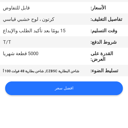
ضبط
الأسعار:
قابل للتفاوض
الجودة
تفاصيل التغليف:
كرتون ، لوح خشبي قياسي
اتصل
وقت التسليم:
15 يومًا بعد تأكيد الطلب والإيداع
بنا
شروط الدفع:
T/T
القدرة على
5000 قطعة شهريا
أخبار
العرض:
تسليط الضوء:
,
شاحن البطارية CZB5C
شاحن بطارية 48 فولت 100 أ
خريطة
الموقع
افضل سعر
سياسة
الخصوصية