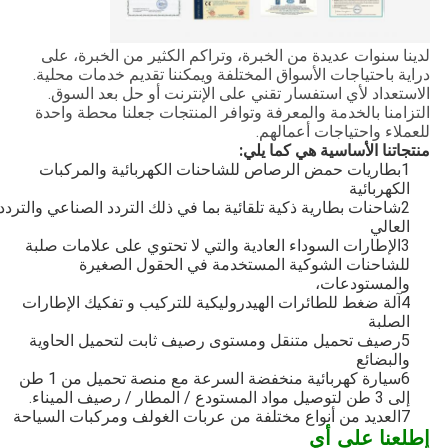
لدينا سنوات عديدة من الخبرة، وتراكم الكثير من الخبرة، على
دراية باحتياجات الأسواق المختلفة ويمكننا تقديم خدمات محلية.
الاستعداد لأي استفسار تقني على الإنترنت أو حل بعد السوق.
التزامنا بالخدمة والمعرفة وتوافر المنتجات جعلنا محطة واحدة
للعملاء واحتياجات أعمالهم.
منتجاتنا الأساسية هي كما يلي
:
1بطاريات حمض الرصاص للشاحنات الكهربائية والمركبات
الكهربائية
2شاحنات بطارية ذكية تلقائية بما في ذلك التردد الصناعي والتردد
العالي
3الإطارات السوداء العادية والتي لا تحتوي على علامات صلبة
للشاحنات الشوكية المستخدمة في الحقول الصغيرة
والمستودعات،
4آلة ضغط للطائرات الهيدروليكية للتركيب و تفكيك الإطارات
الصلبة
5رصيف تحميل متنقل ومستوى رصيف ثابت لتحميل الحاوية
والبضائع
6سيارة كهربائية منخفضة السرعة مع منصة تحميل من 1 طن
إلى 3 طن لتوصيل مواد المستودع / المطار / رصيف الميناء.
7العديد من أنواع مختلفة من عربات الغولف ومركبات السياحة
إطلعنا على أي