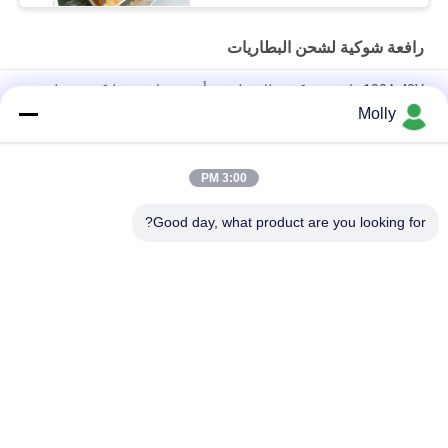
رافعة شوكية لشحن البطاريات
100A 48V رافعة شوكية بطارية ليثيوم أيون شواحن سيليكون معدل
التحكم
Molly
سبيكة الألومنيوم CZB5C 24V/45A شاحن بطارية الشاحنة مع مروحة
تبريد صامتة
3:00 PM
120A شاحن بطارية رافعة شوكية 48 فولت حماية الشحن الزائد
Good day, what product are you looking for?
فئات شعبية
جميع
رافعة شوكية الجر 
أجزاء البطارية رافعة 
البطارية
شوكية
موصل البطارية رافعة 
رافعة شوكية لشحن 
شوكية
البطاريات
رافعة شوكية الاطارات 