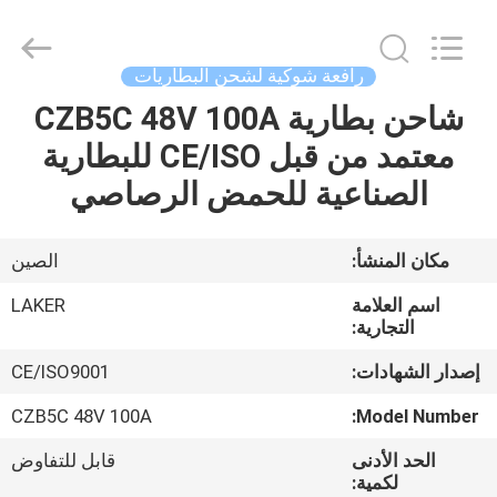
2026
LAKER
AUTOPARTS
CO.,LIMITED.
All
رافعة شوكية لشحن البطاريات
Rights
Reserved.
شاحن بطارية CZB5C 48V 100A
منزل
معتمد من قبل CE/ISO للبطارية
المنتجات
الصناعية للحمض الرصاصي
حول
مكان المنشأ:
الصين
بنا
اسم العلامة
LAKER
التجارية:
جولة
إصدار الشهادات:
CE/ISO9001
في
CZB5C 48V 100A
Model Number:
المعمل
الحد الأدنى
قابل للتفاوض
لكمية: