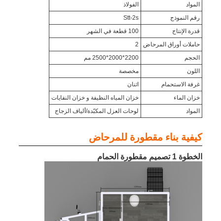
المواد
الفولاذ
رقم النموذج
Stt-2s
قدرة الإنتاج
100 قطعة في الشهر
حاملات أوراق المرحاض
2
الحجم
2200*2000*2500 مم
اللون
مخصصة
غرفة الاستحمام
اثنان
خزان الماء
خزان المياه النظيفة و خزان النفايات
المواد
لوحات العزل المكبّدة/ألياف الزجاج
كيفية بناء مقطورة للمرحاض
الخطوة 1 تصميم مقطورة الحمام