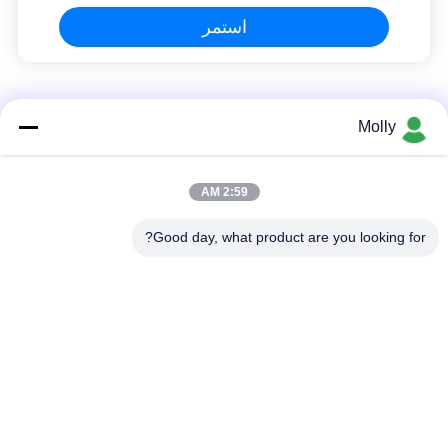
استمر
مقطورة مرحاض متنقلة
Molly
مقطورة مرحاض متحركة فاخرة مع ضمان لمدة سنة واحدة
2:59 AM
مقطورة مرحاض خارجية متنقلة مخصصة مع حمامات 2 للتخييم
Good day, what product are you looking for?
GT-3SS المرافق المتنقلة للمراحيض للفخامة
فئات شعبية
جميع
رافعة شوكية الجر 
أجزاء البطارية رافعة 
البطارية
شوكية
موصل البطارية رافعة 
رافعة شوكية لشحن 