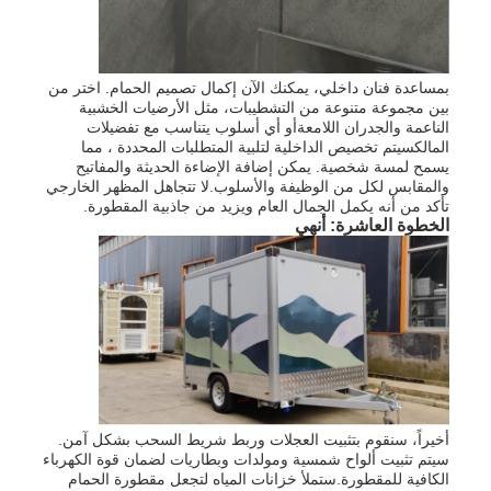
بمساعدة فنان داخلي، يمكنك الآن إكمال تصميم الحمام. اختر من
بين مجموعة متنوعة من التشطيبات، مثل الأرضيات الخشبية
الناعمة والجدران اللامعةأو أي أسلوب يتناسب مع تفضيلات
المالكسيتم تخصيص الداخلية لتلبية المتطلبات المحددة ، مما
يسمح لمسة شخصية. يمكن إضافة الإضاءة الحديثة والمفاتيح
والمقابس لكل من الوظيفة والأسلوب.لا تتجاهل المظهر الخارجي
تأكد من أنه يكمل الجمال العام ويزيد من جاذبية المقطورة.
الخطوة العاشرة: أنهي
أخيراً، سنقوم بتثبيت العجلات وربط شريط السحب بشكل آمن.
سيتم تثبيت ألواح شمسية ومولدات وبطاريات لضمان قوة الكهرباء
الكافية للمقطورة.ستملأ خزانات المياه لتجعل مقطورة الحمام