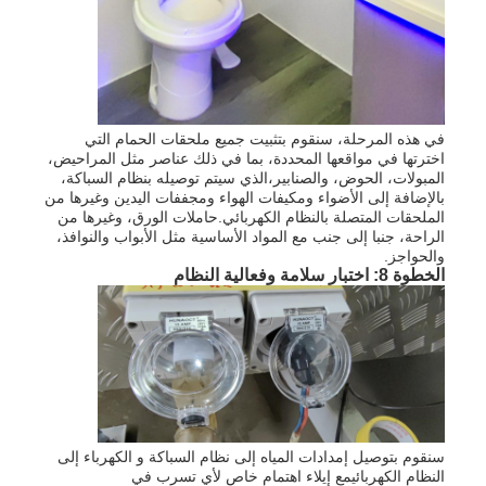
في هذه المرحلة، سنقوم بتثبيت جميع ملحقات الحمام التي
اخترتها في مواقعها المحددة، بما في ذلك عناصر مثل المراحيض،
المبولات، الحوض، والصنابير،الذي سيتم توصيله بنظام السباكة،
بالإضافة إلى الأضواء ومكيفات الهواء ومجففات اليدين وغيرها من
الملحقات المتصلة بالنظام الكهربائي.حاملات الورق، وغيرها من
الراحة، جنبا إلى جنب مع المواد الأساسية مثل الأبواب والنوافذ،
والحواجز.
الخطوة 8: اختبار سلامة وفعالية النظام
سنقوم بتوصيل إمدادات المياه إلى نظام السباكة و الكهرباء إلى
النظام الكهربائيمع إيلاء اهتمام خاص لأي تسرب في