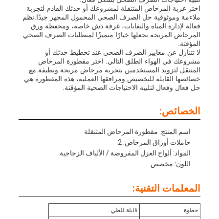
اختر عربة المرحاض المتنقلة لمشروعك أو حدثك القادم لتجربة
ملاءمة وموثوقية حل الصرف الصحي المحمول المجهز جيدًا.نظم
فعالة لإدارة المياه والنفايات، غرفة دش خاصة، ومحفظة ورق
المرحاض المريحة تجعلها خيارًا متميزًا لمتطلبات الصرف الصحي
المؤقتة.
لا تتنازل عن معايير الصرف الصحي عند تخطيط حدثك أو
مشروعك في الهواء الطلق التالي. اختر مقطورة المرحاض
المتنقل لتزويد المستخدمين بتجربة مرحاض مريحة ونظيفة.مع
خصائصها القابلة للتخصيص ومرافقها العملية، هذه المقطورة هي
حل فعال وفعال لتلبية الاحتياجات الصحية المؤقتة.
الخصائص:
اسم المنتج: مقطورة المرحاض المتنقلة
حاملات أوراق المرحاض: 2
المواد: ألواح العزل المفروضة / الألياف الزجاجية
اللون: مخصص
المعلمات التقنية:
خطوة
قابلة للطي