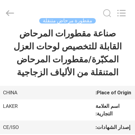
-
2026
LAKER
AUTOPARTS
مقطورة مرحاض متنقلة
CO.,LIMITED.
All
صناعة مقطورات المرحاض
منزل
Rights
Reserved.
القابلة للتخصيص لوحات العزل
المنتجات
المكبّرة/مقطورات المرحاض
المتنقلة من الألياف الزجاجية
حول
بنا
CHINA
Place of Origin:
اسم العلامة
LAKER
جولة
التجارية:
في
إصدار الشهادات:
CE/ISO