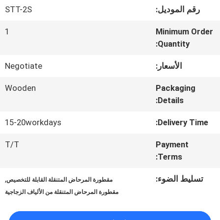
المعمل
رقم الموديل:
STT-2S
1
Minimum Order
ضبط
Quantity:
الجودة
الأسعار:
Negotiate
Wooden
Packaging
اتصل
Details:
بنا
15-20workdays
Delivery Time:
T/T
Payment
أخبار
Terms:
تسليط الضوء:
,
مقطورة المرحاض المتنقلة القابلة للتخصيص
خريطة
مقطورة المرحاض المتنقلة من الألياف الزجاجية
الموقع