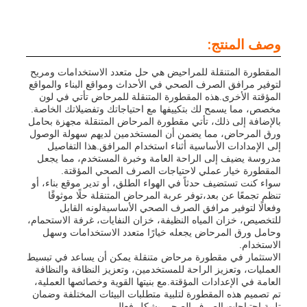
وصف المنتج:
المقطورة المتنقلة للمراحيض هي حل متعدد الاستخدامات ومريح
لتوفير مرافق الصرف الصحي في الأحداث ومواقع البناء والمواقع
المؤقتة الأخرى.هذه المقطورة المتنقلة للمرحاض تأتي في لون
مخصص، مما يسمح لك بتكييفها مع احتياجاتك وتفضيلاتك الخاصة.
بالإضافة إلى ذلك، تأتي مقطورة المرحاض المتنقلة مجهزة بحامل
ورق المرحاض، مما يضمن أن المستخدمين لديهم سهولة الوصول
إلى الإمدادات الأساسية أثناء استخدام المرافق.هذا التفاصيل
مدروسة يضيف إلى الراحة العامة وخبرة المستخدم، مما يجعل
المقطورة خيار عملي لاحتياجات الصرف الصحي المؤقتة.
سواء كنت تستضيف حدثاً في الهواء الطلق، أو تدير موقع بناء، أو
تنظم تجمعًا عن بعد،توفر عربة المرحاض المتنقلة حلًا موثوقًا
وفعالًا لتوفير مرافق الصرف الصحي الأساسيةلونه القابل
للتخصيص، خزان المياه النظيفة، خزان النفايات، غرفة الاستحمام،
وحامل ورق المرحاض يجعله خيارًا متعدد الاستخدامات وسهل
الاستخدام.
الاستثمار في مقطورة مرحاض متنقلة يمكن أن يساعد في تبسيط
العمليات، وتعزيز الراحة للمستخدمين، وتعزيز النظافة والنظافة
العامة في الإعدادات المؤقتة.مع بنيتها القوية وخصائصها العملية،
تم تصميم هذه المقطورة لتلبية متطلبات البيئات المختلفة وضمان
تلبية احتياجات الصرف الصحي بشكل فعال.