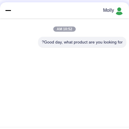
مقطورة مرحاض متنقلة
Molly
مقطورة مرحاض متحركة فاخرة مع ضمان لمدة سنة واحدة
10:52 AM
مقطورة مرحاض خارجية متنقلة مخصصة مع حمامات 2 للتخييم
Good day, what product are you looking for?
GT-3SS المرافق المتنقلة للمراحيض للفخامة
فئات شعبية
جميع
رافعة شوكية الجر 
أجزاء البطارية رافعة 
البطارية
شوكية
موصل البطارية رافعة 
رافعة شوكية لشحن 
شوكية
البطاريات
رافعة شوكية الاطارات 
المكعب الكهربائي
آلة الصحافة