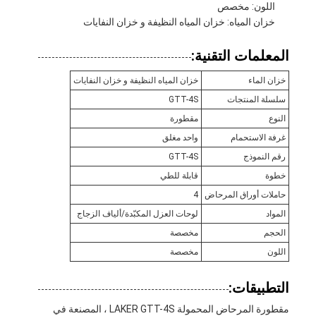
اللون: مخصص
خزان المياه: خزان المياه النظيفة و خزان النفايات
المعلمات التقنية:
خزان الماء
خزان المياه النظيفة و خزان النفايات
سلسلة المنتجات
GTT-4S
النوع
مقطورة
غرفة الاستحمام
واحد مغلق
رقم النموذج
GTT-4S
خطوة
قابلة للطي
حاملات أوراق المرحاض
4
المواد
لوحات العزل المكبّدة/ألياف الزجاج
الحجم
مخصصة
اللون
مخصصة
التطبيقات:
مقطورة المرحاض المحمولة LAKER GTT-4S ، المصنعة في