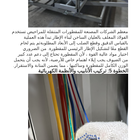
معظم الشركات المصنعة للمقطورات المتنقلة للمراحيض تستخدم
الفولاذ المغلف بالغليان الساخن لبناء الإطار.تبدأ هذه العملية
بالقياس الدقيق وقطع الصلب إلى الأبعاد المطلوبةثم يتم لحام
القطع معًا لتشكيل الإطار الرئيسي للمقطورة. من الضروري
اختيار مواد عالية القوة ، لأن المقطورة تحتاج إلى دعم عدد كبير
من الضيوف.يجب إيلاء اهتمام خاص للأرضية، لأنه يجب أن يتحمل
الوزن الكامل للمقطورة وساكنيها ، مما يضمن المتانة والاستقرار.
الخطوة 5: تركيب الأنابيب والأنظمة الكهربائية