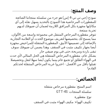
وصف المنتج:
نموذج (جي تي تي-4 إس) هو جزء من سلسلة منتجاتنا الشائعة
للمقطورات المرحاضية هذا النموذج بالتحديد يسهل نقله إلى أي
مكانإنها مجهزة بكل المرافق اللازمة لضمان أن ضيوفك لديهم
تجربة ممتعة.
تتوفر مقطورة المرحاض المتنقل في مجموعة واسعة من الألوان،
مما يسمح لك بتخصيصها لتعريف موضوع الحدث أو العلامة التجارية.
بالإضافة إلى تصميمها الأنيق، المقطورة المتنقلة للمراحيض مجهزة
أيضا بجهاز تكييف مثبت في السقف. وهذا يضمن أن ضيوفك سوف
تبقى باردة ومريحة،حتى في يوم صيفي حار.
بشكل عام، مقطورة المرحاض المتنقلة هي الحل المثالي لأي حدث
في الهواء الطلق أو تجمع عام.بينما يكون أيضا سهلا لنقل وتخصيصلا
تقبلوا بأقل من الأفضل - اختروا عربة المرحاض المتنقلة لحدثكم
القادم!
الخصائص:
اسم المنتج: مقطورة مرحاض متنقلة
سلسلة المنتجات: GTT-4S
نوع: مقطورة
تكييف الهواء: مكيف الهواء مثبت في السقف