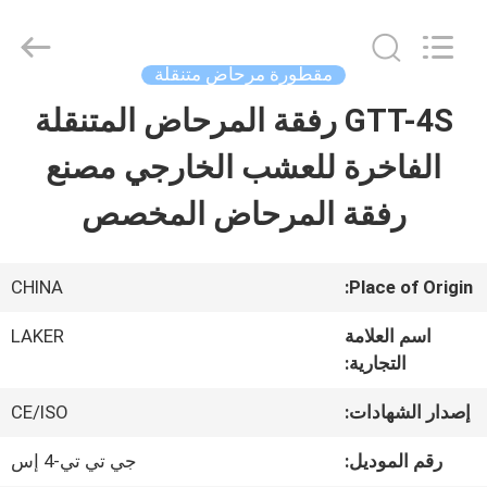
-
2026
LAKER
AUTOPARTS
مقطورة مرحاض متنقلة
CO.,LIMITED.
All
GTT-4S رفقة المرحاض المتنقلة
منزل
Rights
Reserved.
الفاخرة للعشب الخارجي مصنع
المنتجات
رفقة المرحاض المخصص
حول
CHINA
Place of Origin:
بنا
اسم العلامة
LAKER
التجارية:
جولة
إصدار الشهادات:
CE/ISO
في
رقم الموديل:
جي تي تي-4 إس