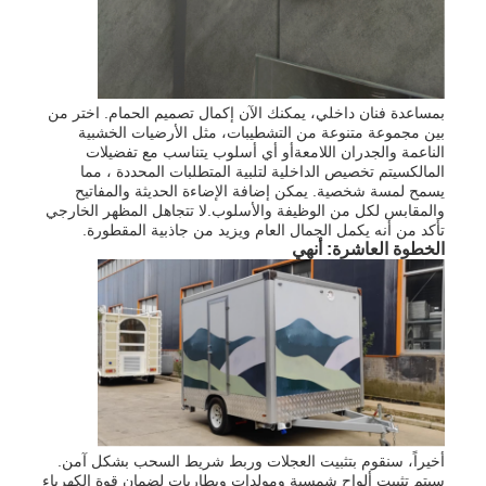
بمساعدة فنان داخلي، يمكنك الآن إكمال تصميم الحمام. اختر من
بين مجموعة متنوعة من التشطيبات، مثل الأرضيات الخشبية
الناعمة والجدران اللامعةأو أي أسلوب يتناسب مع تفضيلات
المالكسيتم تخصيص الداخلية لتلبية المتطلبات المحددة ، مما
يسمح لمسة شخصية. يمكن إضافة الإضاءة الحديثة والمفاتيح
والمقابس لكل من الوظيفة والأسلوب.لا تتجاهل المظهر الخارجي
تأكد من أنه يكمل الجمال العام ويزيد من جاذبية المقطورة.
الخطوة العاشرة: أنهي
أخيراً، سنقوم بتثبيت العجلات وربط شريط السحب بشكل آمن.
سيتم تثبيت ألواح شمسية ومولدات وبطاريات لضمان قوة الكهرباء