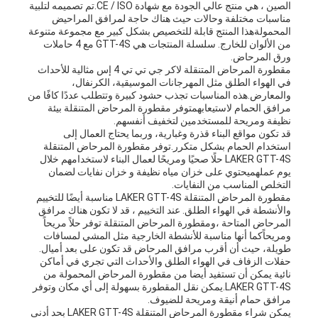
الصين ، هي منتج عالي الجودة مع شهادة CE / ISO.تم تصميمه لتلبية
مناسبات مختلفة وحالات حيث هناك حاجة لمرافق المراحيض
المحمولةهذا المنتج قابلة للتخصيص بشكل كبير مع مجموعة متنوعة
من الألوان للخارج. سلسلة المنتجات هي GTT-4S مع 4 حاملات
ورق المرحاض.
مقطورة المرحاض المتنقلة لاكر جي تي تي 4 إس مثالية للأحداث
في الهواء الطلق مثل المهرجانات الموسيقية، الكرنفال،
والمعارض.هذه المناسبات تجذب حشود كبيرة وتتطلب عددًا كافًا من
مرافق الحمام لاستيعابهمتوفر مقطورة المرحاض المتنقلة بيئة
نظيفة ومريحة للمستخدمين لتخفيف أنفسهم.
قد تكون مواقع البناء قذرة وغبارية، وربما يحتاج العمال إلى
استخدام الحمام بشكل متكرر.توفر مقطورة المرحاض المتنقلة
LAKER GTT-4S حلًا صحيًا ومريحًا لعمال البناء لاستخدامهم خلال
يوم عملهميحتوي على خزان مياه نظيفة و خزان نفايات لضمان
التخلص المناسب من النفايات.
مقطورة المرحاض المتنقلة LAKER GTT-4S مناسبة أيضًا للتخييم
والأنشطة في الهواء الطلق. عند التخييم ، قد لا تكون هناك مرافق
المرحاض المتاحة ،ومقطورة المرحاض المتنقلة توفر حلاً مريحاً
ومريحاًكما أنها مناسبة للأنشطة الخارجية مثل المشي لمسافات
طويلة، حيث أن أقرب مرافق المرحاض قد تكون على بعد أميال.
حفلات الزفاف في الهواء الطلق والأحداث التي تجري في أماكن
نائية يمكن أن تستفيد أيضا من مقطورة المرحاض المحمولة من
LAKER GTT-4S.يمكن نقل المقطورة بسهولة إلى أي مكان وتوفر
مرافق حمام أنيقة ومريحة للضيوف.
يمكن شراء مقطورة المرحاض المتنقلة LAKER GTT-4S بحد أدنى