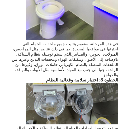
في هذه المرحلة، سنقوم بتثبيت جميع ملحقات الحمام التي
اخترتها في مواقعها المحددة، بما في ذلك عناصر مثل المراحيض،
المبولات، الحوض، والصنابير،الذي سيتم توصيله بنظام السباكة،
بالإضافة إلى الأضواء ومكيفات الهواء ومجففات اليدين وغيرها من
الملحقات المتصلة بالنظام الكهربائي.حاملات الورق، وغيرها من
الراحة، جنبا إلى جنب مع المواد الأساسية مثل الأبواب والنوافذ،
والحواجز.
الخطوة 8: اختبار سلامة وفعالية النظام
سنقوم بتوصيل إمدادات المياه إلى نظام السباكة و الكهرباء إلى