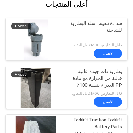
أعلى المنتجات
سدادة تنفيس سلة البطارية
للشاحنة
قابل للتفاوض MOQ:قابل للتفاوض
الاتصال
بطارية ذات جودة عالية
خالية من الحرارة مع مادة
PP العذراء بنسبة 100٪
وحجم قابل للتخصيص -
قابل للتفاوض MOQ:قابل للتفاوض
صندوق BCI
الاتصال
Forklift Traction Forklift
Battery Parts