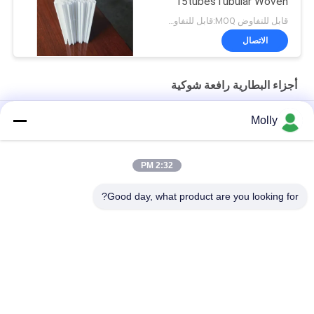
15tubesTubular Woven
Battery Gauntlet
قابل للتفاوض MOQ:قابل للتفاوض
الاتصال
أجزاء البطارية رافعة شوكية
حصص بطارية الكهرباء الكهربائية الكهربائية
Molly
M10 المهنية الجر بطارية بولت برغي اللون الأسود مع رئيس البلاستيك
2:32 PM
الحجم M أجزاء البطارية رافعة شوكية ، البطارية تنفيس التوصيل تعويم
طول 67 مم مادة PP
Good day, what product are you looking for?
فئات شعبية
جميع
رافعة شوكية الجر 
أجزاء البطارية رافعة 
البطارية
شوكية
موصل البطارية رافعة 
رافعة شوكية لشحن 