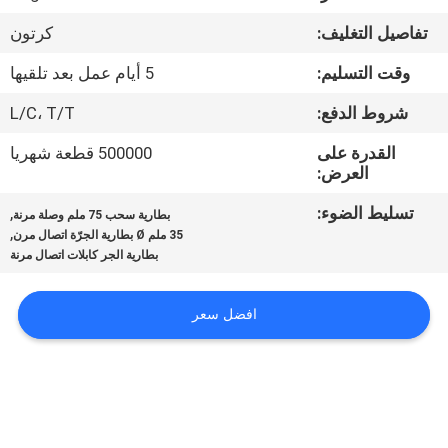
ضبط
تفاصيل التغليف:
كرتون
الجودة
وقت التسليم:
5 أيام عمل بعد تلقيها
اتصل
شروط الدفع:
L/C، T/T
بنا
القدرة على
500000 قطعة شهريا
العرض:
أخبار
تسليط الضوء:
,
بطارية سحب 75 ملم وصلة مرنة
,
35 ملم Ø بطارية الجرّة اتصال مرن
بطارية الجر كابلات اتصال مرنة
خريطة
الموقع
افضل سعر
سياسة
الخصوصية