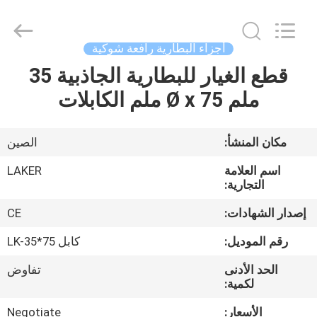
2026
LAKER
AUTOPARTS
CO.,LIMITED.
All
أجزاء البطارية رافعة شوكية
Rights
Reserved.
قطع الغيار للبطارية الجاذبية 35
منزل
ملم Ø x 75 ملم الكابلات
المنتجات
مكان المنشأ:
الصين
حول
اسم العلامة
LAKER
بنا
التجارية:
إصدار الشهادات:
CE
جولة
رقم الموديل:
كابل LK-35*75
في
الحد الأدنى
تفاوض
المعمل
لكمية:
الأسعار:
Negotiate