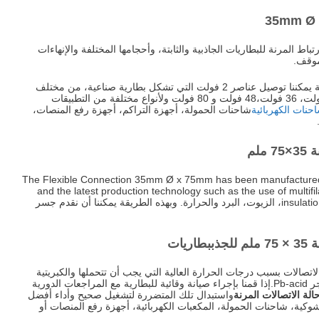
رتباط المرنة للبطاريات الجاذبية والثابتة، وأحجامها المختلفة والإنهاءات
موقف.
بفضل جسور الترابط المرنة يمكننا توصيل عناصر 2 فولت التي تشكل بطارية صناعية، من مختلف
الجهد مثل 12 فولت، 24 فولت، 36 فولت،48 فولت و 80 فولت ولأنواع مختلفة من التطبيقات
حنات الكهربائية
شاحنات الحمولة، أجهزة التراكم، أجهزة رفع المنصات،
ملم
The Flexible Connection 35mm Ø x 75mm has been manufactured 
and the latest production technology such as the use of multif
insulation resistant against acids، الزيوت، البرد والحرارة. وبهذه الطريقة يمكننا أن نقدم جسر
جذب
بطاريات
اتصالات بسبب درجات الحرارة العالية التي يجب أن تتحملها والكبريتية
التي تحدث في بطاريات الجر Pb-acid.إذا قمنا بإجراء صيانة وقائية للبطارية مع المراجعات الدورية
لة الاتصالات المرنة
واستبدال تلك المتضررة لتشغيل صحيح وأداء أفضل
وكية، شاحنات الحمولة، المكعبات الكهربائية، أجهزة رفع المنصات أو