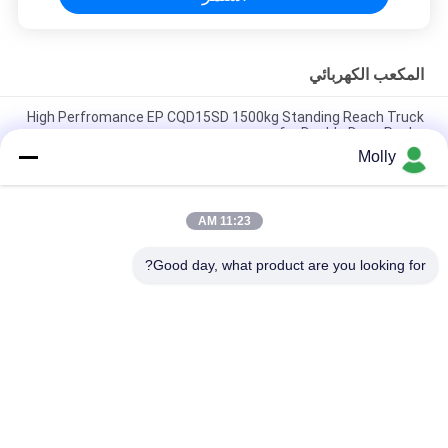
المكعب الكهربائي
High Perfromance EP CQD15SD 1500kg Standing Reach Truck
for Double Deep Racks
Molly
مكدس الليثيوم القابل للطي سعة 1600 كجم EP RSL16 PRO لممرات
المستودعات الضيقة
11:23 AM
جهاز التجميع الكهربائي الثقيل 1.2t للمستودع مع جهاز التحكم في التيار
المتردد ES12-25WA
Good day, what product are you looking for?
فئات شعبية
جميع
رافعة شوكية الجر 
أجزاء البطارية رافعة 
البطارية
شوكية
موصل البطارية رافعة 
رافعة شوكية لشحن 
شوكية
البطاريات