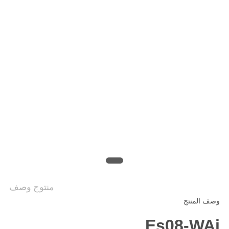
منتوج وصف
وصف المنتج
Es08-WAi