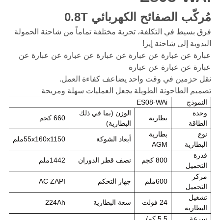
مُركّب الصفائح الكهربائي 0.8T
فرق بسيط في التكلفة، تجربة مختلفة تماماً من شاحنة الحمولة
اليدوية إلى شاحنة إيز!
عبارة عن عبارة عن عبارة عن عبارة عن عبارة عن عبارة عن
عبارة عن عبارة عن عبارة
نقل حزمين في وقت واحد يضاعف كفاءة العمل.
تصميم الطاحونة الطويلة يجعل العمليات سهلة ومريحة
النموذج
ES08-WAi
وحدة
الوزن (بما في ذلك
بطارية
660 كجم
الطاقة
البطارية)
نوع
بطارية
أبعاد الشوكة
55x160x1150ملم
البطارية
AGM
قدرة
800 كجم
نصف قطر الدوران
1442ملم
التحميل
مركز
600ملم
جهاز التحكم
AC ZAPI
التحميل
تشغيل
24 فولت
سعة البطارية
224Ah
البطارية
سرعة
5.5 كم/