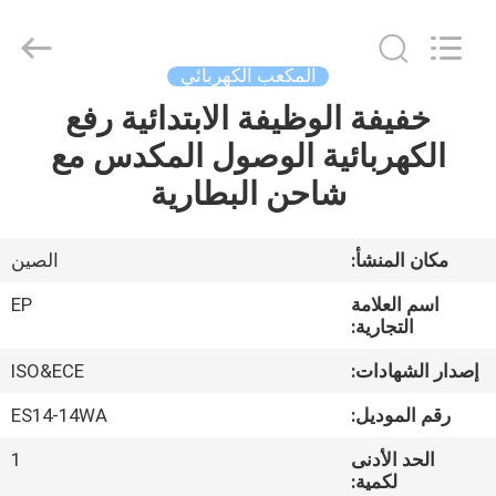
2026
LAKER
AUTOPARTS
CO.,LIMITED.
All
المكعب الكهربائي
Rights
Reserved.
خفيفة الوظيفة الابتدائية رفع
منزل
الكهربائية الوصول المكدس مع
المنتجات
شاحن البطارية
حول
مكان المنشأ:
الصين
بنا
اسم العلامة
EP
التجارية:
جولة
إصدار الشهادات:
ISO&ECE
في
رقم الموديل:
ES14-14WA
المعمل
الحد الأدنى
1
لكمية: