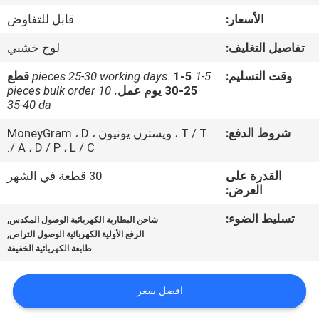
ضبط
الأسعار:
قابل للتفاوض
الجودة
تفاصيل التغليف:
لوح خشبي
اتصل
وقت التسليم:
1-5 pieces 25-30 working days.
1-5 قطع
25-30 يوم عمل.
10 pieces bulk order
بنا
35-40 da
شروط الدفع:
T / T ، ويسترن يونيون ، MoneyGram ، D
أخبار
/ A ، D / P ، L / C.
القدرة على
30 قطعة في الشهر
العرض:
خريطة
الموقع
تسليط الضوء:
,
شاحن البطارية الكهربائية الوصول المكدس
,
الرفع الأولية الكهربائية الوصول التراص
طابعة الكهربائية الخفيفة
سياسة
الخصوصية
افضل سعر