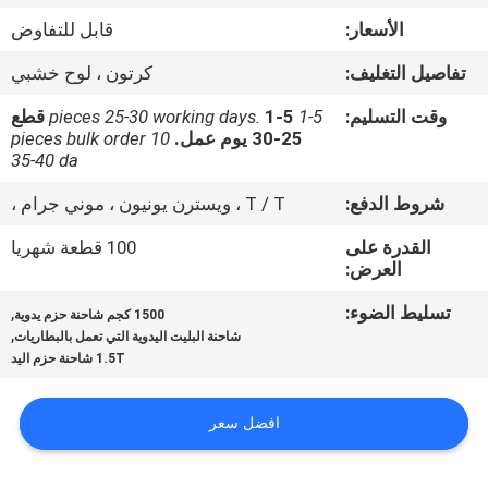
ضبط
الأسعار:
قابل للتفاوض
الجودة
تفاصيل التغليف:
كرتون ، لوح خشبي
اتصل
وقت التسليم:
1-5 pieces 25-30 working days.
1-5 قطع
25-30 يوم عمل.
10 pieces bulk order
بنا
35-40 da
شروط الدفع:
T / T ، ويسترن يونيون ، موني جرام ،
أخبار
القدرة على
100 قطعة شهريا
العرض:
خريطة
تسليط الضوء:
,
1500 كجم شاحنة حزم يدوية
الموقع
,
شاحنة البليت اليدوية التي تعمل بالبطاريات
1.5T شاحنة حزم اليد
سياسة
افضل سعر
الخصوصية