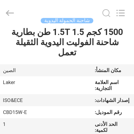
2026
LAKER
AUTOPARTS
CO.,LIMITED.
All
شاحنة الحمولة اليدوية
Rights
Reserved.
1500 كجم 1.5T 1.5 طن بطارية
منزل
شاحنة الفوليت اليدوية الثقيلة
المنتجات
تعمل
حول
مكان المنشأ:
الصين
بنا
اسم العلامة
Laker
التجارية:
جولة
إصدار الشهادات:
ISO&ECE
في
رقم الموديل:
CBD15W-E
المعمل
الحد الأدنى
1
لكمية: