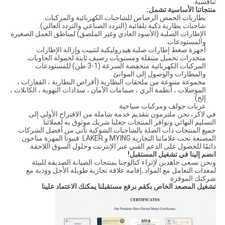
تنافسية.
منتجاتنا الأساسية تشمل:
بطاريات الحمض الرصاص للشاحنات الكهربائية والمركبات.
شاحنات بطارية ذكية تلقائية (التردد الصناعي والتردد العالي).
الإطارات الصلبة (الأسود العادي وغير الملصق) لمناطق العمل الصغيرة
والمستودعات.
أجهزة ضغط إطارات صلبة هيدروليكية لتثبيت وإزالة الإطارات
منحدرات تحميل متنقلة ومستويات رصيف ثابتة لحمولة الحاويات.
المركبات الكهربائية منخفضة السرعة (1-3 طن) للمستودعات
والمطارات والوصول إلى الموانئ.
مجموعة متنوعة من ملحقات البطارية (أقراص البطارية ، القفازات ،
الموصلات ، أنظمة الري ، صمامات الأمان ، سدادات التهوية ، الكابلات ،
إلخ).
عربات جولف ومركبات سياحية
في لاكر، نحن ملتزمون بتقديم خدمة شاملة من الاقتراح الأولي إلى
التسليم النهائي.وتوافر المنتجات جعلنا شريك موثوق به لعملائنا.
جميع المنتجات ذات الصلة بالشاحنات الشوكية تأتي من أفضل الشركات
المصنعة تحت علاماتنا التجارية MYING و LAKER. فنيونا المهرة متاحون
دائمًا للحصول على الدعم الفني عبر الإنترنت وحلول السوق اللاحقة.
انضم إلينا في تشغيل المستقبل!
ونحن نسعى جاهدين لإثراء كتالوجنا بمنتجات الصيانة الصديقة للبيئة
لمعدات التعامل مع المواد.,إقامة علاقة تجارية طويلة الأجل وودية مع
شركتك الموقرة
تشغيل المصعد الخاص بك
قم برفع مستقبلنا يمكنك الاعتماد علينا