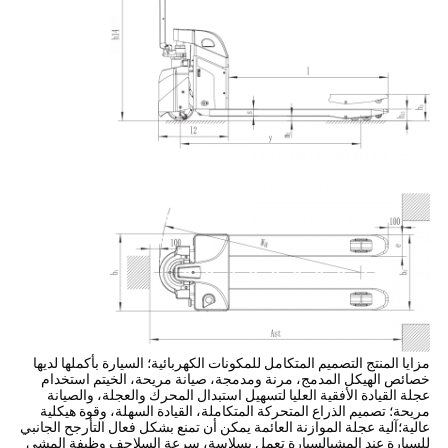
مزايا المنتج التصميم المتكامل للمكونات الكهربائية؛ السيارة بأكملها لديها
خصائص الهيكل المدمج، مرنة ومدمجة، صيانة مريحة، الخيتم استخدام
عجلة القيادة الأفقية العليا لتسهيل استبدال المحرك والعجلة، والصيانة
مريحة؛ تصميم الذراع المتحركة المتكاملة، القيادة السهلة، وقوة هيكلية
عالية؛آلية عجلة الموازنة العائمة يمكن أن تمنع بشكل فعال التأرجح الجانبي
للسيارة عند المشيالسيارة تعمل بسلاسة، سرعة السلاحف وظيفة المشي