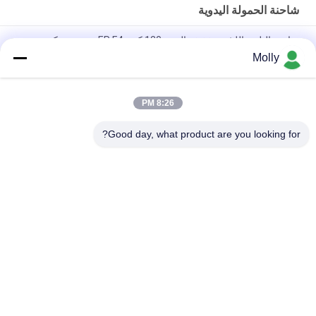
شاحنة الحمولة اليدوية
شاحنة البليت الليثيوم خفيفة الوزن 120 كجم EP F4، حجم شوكة
مخصص للتعامل مع لوجستيات مستودعات التجارة الإلكترونية
Molly
الهيدروليكية الثقيلة CBY-11 جاك الصفائح للتخزين
8:26 PM
شاحنة منصات يدوية شديدة التحمل CBY-5N بسعة 5 طن و 5000 كجم
وعجلات نايلون مصنوعة من فولاذ عالي القوة
Good day, what product are you looking for?
فئات شعبية
جميع
رافعة شوكية الجر 
أجزاء البطارية رافعة 
البطارية
شوكية
موصل البطارية رافعة 
رافعة شوكية لشحن 
شوكية
البطاريات
رافعة شوكية الاطارات 
المكعب الكهربائي
آلة الصحافة