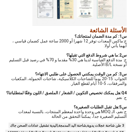
الأسئلة الشائعة
س1: كم مدة الضمان لمنتجاتك؟
ج:ماكس المعدات توفر 12 شهرا أو 2000 ساعة عمل كضمان قياسي ،
أيهما يأتي أولا.
س2:ما هي شروط الدفع التي تقبلها؟
ج: مدة الدفع القياسية لدينا هي 30% مقدما و 70% في رصيد قبل التسليم
أو نسخة B/L الأصلية.
س3: كم من الوقت يمكنني الحصول على طلبي الانتهاء؟
الجواب: 15-20 يوماً للشاحنات الكلاسيكية، شاحنات الحمولة، المكعبات
والمرفقات، 5-10 أيام لقطع الغيار.
Q4:هل يمكنك تخصيص التكوين / الشعار / الملصق / اللون وفقًا لمتطلباتنا؟
ج: نعم.
س5:هل تقبل الطلبات الصغيرة؟
ج:نعم، الـ MOQ هي وحدة واحدة لمعظم المنتجات، بالنسبة لمعدات
التسليم الصغيرة جداً، يمكننا التحقق من الحالة
3 طن شاحنة عجلات يدوية,شاحنة اليد المدمجة,اليدية تشغيل عدادات الصحن جاك