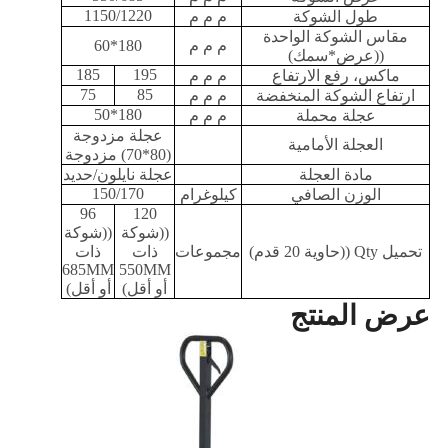
1150/1220
طول الشوكة
م م م
مقاس الشوكة الواحدة
م م م
180*60
((عرض*سمك)
185
195
ماكس، رفع الارتفاع
م م م
75
85
ارتفاع الشوكة المنخفضة
م م م
180*50
عجلة محملة
م م م
عجلة مزدوجة
العجلة الأمامية
(80*70) مزدوجة
مادة العجلة
عجلة نايلون/حديد
150/170
الوزن الصافي
كيلوغرام
96
120
((شوكة
((شوكة
تحميل Qty ((حاوية 20 قدم)
مجموعات
ذات
ذات
685MM
550MM
أو أقل)
أو أقل)
عرض المنتج