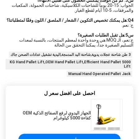
س3: كم من الوقت يمكنني الحصول على طلبي الانتهاء؟
الجواب: 15-20 يوماً للشاحنات الكلاسيكية، شاحنات الحمولة، المكعبات
والمرفقات، 5-10 أيام لقطع الغيار.
Q4:هل يمكنك تخصيص التكوين / الشعار / الملصق / اللون وفقًا لمتطلباتنا؟
ج: نعم.
س5:هل تقبل الطلبات الصغيرة؟
ج:نعم، الـ MOQ هي وحدة واحدة لمعظم المنتجات، بالنسبة لمعدات
التسليم الصغيرة جداً، يمكننا التحقق من الحالة
3 طن شاحنة عجلات يدوية,شاحنة اليد المدمجة,اليدية تشغيل عدادات الصحن جاك
5000 KG Hand Pallet Lift,OEM Hand Pallet Lift,Efficient Hand Pallet
Lift
Manual Hand Operated Pallet Jack
احصل على افضل سعر ل
الجهاز اليدوي لرفع الصفائح الذكية OEM
كفاءة 5000 كيلوغرام