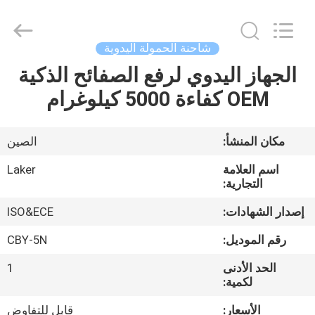
2026
LAKER
AUTOPARTS
CO.,LIMITED.
All
شاحنة الحمولة اليدوية
Rights
Reserved.
الجهاز اليدوي لرفع الصفائح الذكية
منزل
OEM كفاءة 5000 كيلوغرام
المنتجات
مكان المنشأ:
الصين
حول
اسم العلامة
Laker
بنا
التجارية:
إصدار الشهادات:
ISO&ECE
جولة
رقم الموديل:
CBY-5N
في
الحد الأدنى
1
المعمل
لكمية:
الأسعار:
قابل للتفاوض