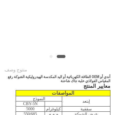
منتوج وصف
أندي أو OEM الطاقة الكهربائية أو اليد المكدسة الهيدروليكية الشوكة رفع
المقياس الفولاذي علبة جاك شاحنة
معايير المنتج
المواصفات
النموذج
إبتعد
CBY-5N
5000
سقفية
كيلوغرام
550/685
عرض الشوكة
م م م