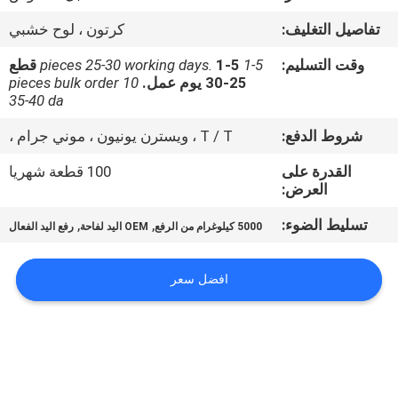
ضبط
تفاصيل التغليف:
كرتون ، لوح خشبي
الجودة
وقت التسليم:
1-5 pieces 25-30 working days.
1-5 قطع
25-30 يوم عمل.
10 pieces bulk order
اتصل
35-40 da
بنا
شروط الدفع:
T / T ، ويسترن يونيون ، موني جرام ،
القدرة على
100 قطعة شهريا
أخبار
العرض:
تسليط الضوء:
,
,
5000 كيلوغرام من الرفع
OEM اليد لفاحة
رفع اليد الفعال
خريطة
الموقع
افضل سعر
سياسة
الخصوصية