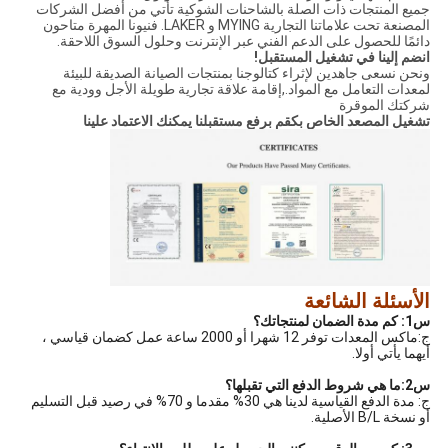
جميع المنتجات ذات الصلة بالشاحنات الشوكية تأتي من أفضل الشركات
المصنعة تحت علاماتنا التجارية MYING و LAKER. فنيونا المهرة متاحون
دائمًا للحصول على الدعم الفني عبر الإنترنت وحلول السوق اللاحقة.
انضم إلينا في تشغيل المستقبل!
ونحن نسعى جاهدين لإثراء كتالوجنا بمنتجات الصيانة الصديقة للبيئة
لمعدات التعامل مع المواد.,إقامة علاقة تجارية طويلة الأجل وودية مع
شركتك الموقرة
تشغيل المصعد الخاص بك
قم برفع مستقبلنا يمكنك الاعتماد علينا
الأسئلة الشائعة
س1: كم مدة الضمان لمنتجاتك؟
ج:ماكس المعدات توفر 12 شهرا أو 2000 ساعة عمل كضمان قياسي ،
أيهما يأتي أولا.
س2:ما هي شروط الدفع التي تقبلها؟
ج: مدة الدفع القياسية لدينا هي 30% مقدما و 70% في رصيد قبل التسليم
أو نسخة B/L الأصلية.