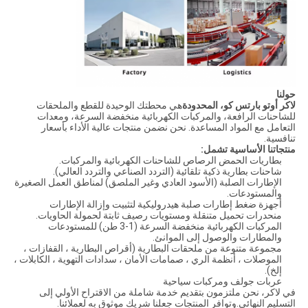
حولنا
لاكر أوتو بارتس كو، المحدودة
هي محطتك الوحيدة للقطع والملحقات
للشاحنات الرافعة، والمركبات الكهربائية منخفضة السرعة، ومعدات
التعامل مع المواد المساعدة. نحن نضمن منتجات عالية الأداء بأسعار
تنافسية.
منتجاتنا الأساسية تشمل:
بطاريات الحمض الرصاص للشاحنات الكهربائية والمركبات.
شاحنات بطارية ذكية تلقائية (التردد الصناعي والتردد العالي).
الإطارات الصلبة (الأسود العادي وغير الملصق) لمناطق العمل الصغيرة
والمستودعات.
أجهزة ضغط إطارات صلبة هيدروليكية لتثبيت وإزالة الإطارات
منحدرات تحميل متنقلة ومستويات رصيف ثابتة لحمولة الحاويات.
المركبات الكهربائية منخفضة السرعة (1-3 طن) للمستودعات
والمطارات والوصول إلى الموانئ.
مجموعة متنوعة من ملحقات البطارية (أقراص البطارية ، القفازات ،
الموصلات ، أنظمة الري ، صمامات الأمان ، سدادات التهوية ، الكابلات ،
إلخ).
عربات جولف ومركبات سياحية
في لاكر، نحن ملتزمون بتقديم خدمة شاملة من الاقتراح الأولي إلى
التسليم النهائي.وتوافر المنتجات جعلنا شريك موثوق به لعملائنا.