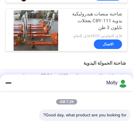
شاحنة منصات هيدروليكية
يدوية CBY-111 بعجلات
نايلون 3 طن
قابل للتفاوض MOQ:قابل للتفاوض
الاتصال
شاحنة الحمولة اليدوية
شاحنة البليت الليثيوم خفيفة الوزن 120 كجم EP F4، حجم شوكة
مخصص للتعامل مع لوجستيات مستودعات التجارة الإلكترونية
Molly
الهيدروليكية الثقيلة CBY-11 جاك الصفائح للتخزين
7:29 AM
شاحنة منصات يدوية شديدة التحمل CBY-5N بسعة 5 طن و 5000 كجم
وعجلات نايلون مصنوعة من فولاذ عالي القوة
Good day, what product are you looking for?
فئات شعبية
جميع