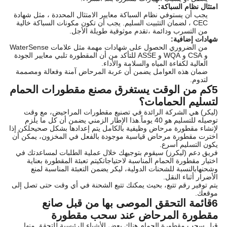
امتثال نظام السباكة:
يجب أن يستوفي نظام السباكة معايير الامتثال المحددة ، مثل شهادة
CEC ، لضمان التثبيت السليم. يجب أن تكون مكونات السباكة خالية
من التسرب ودائمة ،تقدم موثوقية طويلة الأجل.
شهادات إضافية:
من الضروري الحصول على شهادات مهمة مثل علامات WaterSense
و CSA و WQA و ASSE للتأكد من أن المقطورة تلبي معايير الجودة
العالية لكفاءة المياه والسلامة والأداء.
ضمان هذه العوامل يضمن أن عربة المرحاض آمنة وفعالة ومصممة
لتدوم.
5كم من الوقت يستغرق مصنع مقطورات الحمام
لتسليم الحمامات؟
(ليكر) هي الشركة الرائدة في تصنيع مقطورات المراحيض، مع وقت
توصيله للتسليم هو 40 يوماً.هذا الإطار الزمني يضمن أن كل ما يلزم
لإنشاء مقطورة مرحاض وظيفية بالكامل يتم إعدادها بشكل صحيحلكن إذا
اخترت مقطورة مرحاض قياسية موجودة بالفعل في المخزون، يمكن أن
يكون التسليم أسرع.
فريق دعم (ليكرز) سيقوم بتوجيهك خلال عملية الطلبات لمساعدتك في
اختيار مقطورة الحمام المناسبة لاحتياجاتكيتم تعبئة المقطورة بعناية
وشحنهابالنسبة للشحنات الدولية، ليكر يضمن التعبئة المناسبة لمنع
الأضرار أثناء النقل.
يتم توفير رقم تتبع، بحيث يمكنك تتبع الشحنة في أي وقت حتى تصل إلى
موقعك.
6قائمة التحقق الموصى بها من قبل صانع
مقطورة المرحاض عند سحب مقطورة
قبل سحب مقطورة الحمام هناك بعض الأشياء الرئيسية للتحقق منها