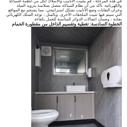
في هذه المرحلة ، قم بتثبيت الأنابيب والأسلاك لكل من أنظمة السباكة
والكهربائية. تأكد من أن نظام السباكة متصل بسلاسة بتزويد المياه
وخزان النفايات.وضع الأنابيب بشكل استراتيجي، مما ينسجم مع المواقع
التي سيتم فيها تثبيت الملحقات الأخرى. وبالمثل ، توجه السلك الكهربائي
بعناية ، وضمان اتصالات الدوائر المناسبة للعمل بكفاءة.
الخطوة السادسة: تغطية وتقسيم الداخل من مقطورة الحمام