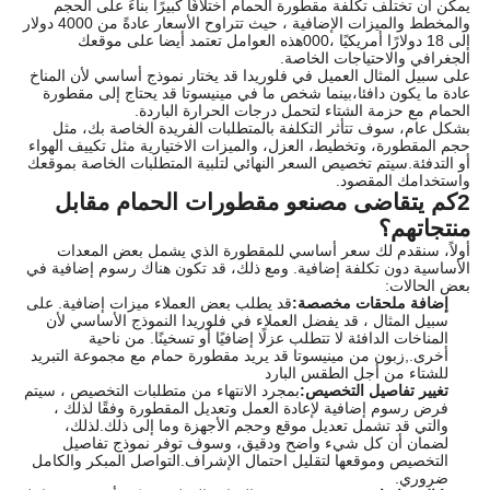
يمكن أن تختلف تكلفة مقطورة الحمام اختلافًا كبيرًا بناءً على الحجم
والمخطط والميزات الإضافية ، حيث تتراوح الأسعار عادةً من 4000 دولار
إلى 18 دولارًا أمريكيًا ،000هذه العوامل تعتمد أيضا على موقعك
الجغرافي والاحتياجات الخاصة.
على سبيل المثال العميل في فلوريدا قد يختار نموذج أساسي لأن المناخ
عادة ما يكون دافئا،بينما شخص ما في مينيسوتا قد يحتاج إلى مقطورة
الحمام مع حزمة الشتاء لتحمل درجات الحرارة الباردة.
بشكل عام، سوف تتأثر التكلفة بالمتطلبات الفريدة الخاصة بك، مثل
حجم المقطورة، وتخطيط، العزل، والميزات الاختيارية مثل تكييف الهواء
أو التدفئة.سيتم تخصيص السعر النهائي لتلبية المتطلبات الخاصة بموقعك
واستخدامك المقصود.
2كم يتقاضى مصنعو مقطورات الحمام مقابل
منتجاتهم؟
أولاً، سنقدم لك سعر أساسي للمقطورة الذي يشمل بعض المعدات
الأساسية دون تكلفة إضافية. ومع ذلك، قد تكون هناك رسوم إضافية في
بعض الحالات:
إضافة ملحقات مخصصة:
قد يطلب بعض العملاء ميزات إضافية. على
سبيل المثال ، قد يفضل العملاء في فلوريدا النموذج الأساسي لأن
المناخات الدافئة لا تتطلب عزلًا إضافيًا أو تسخينًا. من ناحية
أخرى.,زبون من مينيسوتا قد يريد مقطورة حمام مع مجموعة التبريد
للشتاء من أجل الطقس البارد
تغيير تفاصيل التخصيص:
بمجرد الانتهاء من متطلبات التخصيص ، سيتم
فرض رسوم إضافية لإعادة العمل وتعديل المقطورة وفقًا لذلك ،
والتي قد تشمل تعديل موقع وحجم الأجهزة وما إلى ذلك.لذلك،
لضمان أن كل شيء واضح ودقيق، وسوف توفر نموذج تفاصيل
التخصيص وموقعها لتقليل احتمال الإشراف.التواصل المبكر والكامل
ضروري.