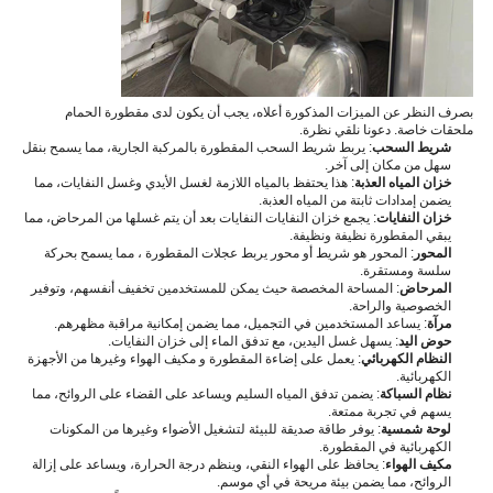
بصرف النظر عن الميزات المذكورة أعلاه، يجب أن يكون لدى مقطورة الحمام
ملحقات خاصة. دعونا نلقي نظرة.
شريط السحب
: يربط شريط السحب المقطورة بالمركبة الجارية، مما يسمح بنقل
سهل من مكان إلى آخر.
خزان المياه العذبة
: هذا يحتفظ بالمياه اللازمة لغسل الأيدي وغسل النفايات، مما
يضمن إمدادات ثابتة من المياه العذبة.
خزان النفايات
: يجمع خزان النفايات النفايات بعد أن يتم غسلها من المرحاض، مما
يبقي المقطورة نظيفة ونظيفة.
المحور
: المحور هو شريط أو محور يربط عجلات المقطورة ، مما يسمح بحركة
سلسة ومستقرة.
المرحاض
: المساحة المخصصة حيث يمكن للمستخدمين تخفيف أنفسهم، وتوفير
الخصوصية والراحة.
مرآة
: يساعد المستخدمين في التجميل، مما يضمن إمكانية مراقبة مظهرهم.
حوض اليد
: يسهل غسل اليدين، مع تدفق الماء إلى خزان النفايات.
النظام الكهربائي
: يعمل على إضاءة المقطورة و مكيف الهواء وغيرها من الأجهزة
الكهربائية.
نظام السباكة
: يضمن تدفق المياه السليم ويساعد على القضاء على الروائح، مما
يسهم في تجربة ممتعة.
لوحة شمسية
: يوفر طاقة صديقة للبيئة لتشغيل الأضواء وغيرها من المكونات
الكهربائية في المقطورة.
مكيف الهواء
: يحافظ على الهواء النقي، وينظم درجة الحرارة، ويساعد على إزالة
الروائح، مما يضمن بيئة مريحة في أي موسم.