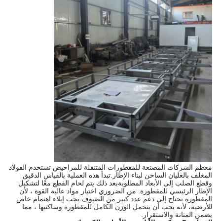
معظم الشركات المصنعة للمقطورات المتنقلة للمراحيض تستخدم الفولاذ
المغلف بالغليان الساخن لبناء الإطار.تبدأ هذه العملية بالقياس الدقيق
وقطع الصلب إلى الأبعاد المطلوبةبعد ذلك يتم لحام القطع معًا لتشكيل
الإطار الرئيسي للمقطورة. من الضروري اختيار مواد عالية القوة ، لأن
المقطورة تحتاج إلى دعم عدد كبير من الضيوف.يجب إيلاء اهتمام خاص
للأرضية، لأنه يجب أن يتحمل الوزن الكامل للمقطورة وساكنيها ، مما
يضمن المتانة والاستقرار.