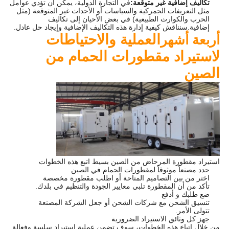
تكاليف إضافية غير متوقعة:
في التجارة الدولية، يمكن أن تؤدي عوامل
مثل التعريفات الجمركية والسياسات أو الأحداث غير المتوقعة (مثل
الحرب والكوارث الطبيعية) في بعض الأحيان إلى تكاليف
إضافية.سنناقش كيفية إدارة هذه التكاليف الإضافية وإيجاد حل عادل.
العملية والاحتياطات
أربعة أشهر
لاستيراد مقطورات الحمام من
الصين
استيراد مقطورة المرحاض من الصين بسيط اتبع هذه الخطوات
حدد مصنعاً موثوقاً لمقطورات الحمام في الصين
اختر من بين التصاميم المتاحة أو اطلب مقطورة مخصصة
تأكد من أن المقطورة تلبي معايير الجودة والتنظيم في بلدك.
ضع طلبك و أدفع
تنسيق الشحن مع شركات الشحن أو جعل الشركة المصنعة
تتولى الأمر.
جهز كل وثائق الاستيراد الضرورية
من خلال اتباع هذه الخطوات، سوف تضمن عملية استيراد سلسة وفعالة.