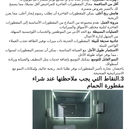
أقل من المنافسة
: مجال المقطورات الفاخرة للمراحيض أقل تشبعًا، مما يسمح
لك بالتميز بعروض متميزة.
هامش ربح أعلى
: يمكن للمقطورات الفاخرة أن تطلب رسوم إيجار أعلى، مما يعزز
الربحية.
مرونة العمل
: تقدم مجموعة من النماذج من المقطورات الأساسية إلى المقطورات
الفاخرة لتلبية مختلف الأسواق والميزانيات.
العمليات البسيطة
: مع الحد الأدنى من الموظفين والخدمات اللوجستية السهلة،
من السهل إدارة الأعمال.
جاذبية صديقة للبيئة
: المقطورات الحديثة ذات ميزات توفير الطاقة تجذب العملاء
الواعين للبيئة.
الاستثمار طويل الأجل
: مع الصيانة المناسبة ، يمكن أن تستمر المقطورات لسنوات
، مما يوفر عوائد طويلة الأجل.
النمو القابل للتوسع
: يمكنك التوسع بإضافة خدمات مثل التنظيف والصيانة وزيادة
أسطولك.
باختصار، تجارة تأجير المقطورات توفر طلبا ثابتة، ربحية عالية، وإمكانات النمو مع
الاستراتيجية الصحيحة.
3.
النقاط التي يجب ملاحظتها عند شراء
مقطورة الحمام