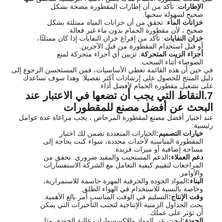
الإطارات
: تأكد من أن إطارات المقطورة مضخة بشكل
صحيح لسهولة سحبها.
خزانات الماء
: تحقق من أن خزانات المياه ممتلئة بشكل
صحيح ، لأن مقطورة الحمام بدون ماء غير فعالة.
خزان النفايات
: تأكد من إفراغ خزان النفايات إذا كان ممتلئًا،
أو قبل استخدام المقطورة من قبل الآخرين.
أجزاء الزيت المتحركة
: تزيين أي أجزاء متحركة لمنع
الضوضاء أثناء السحب.
في حين أن هذه القائمة تغطي الأساسيات، فمن المستحسن الرجوع إلى
دليل المنتج للحصول على إرشادات أكثر تفصيلا. وهذا سوف تساعدك
على تشغيل مقطورة الحمام لأفضل أداء.
7.
النقاط التي يجب أن تضعها في الاعتبار عند
البحث عن أفضل مصنع للمقطورات
عند اختيار أفضل مصنع لمقطورة المرحاض ، يجب مراعاة عدة عوامل
رئيسية:
خيارات التصميم:
الخيارات المتعددة تضمن لك اختيار
المقطورة المناسبة لأحداث محددة، سواء كنت بحاجة إلى
مساحة إضافية أو ميزات فريدة.
دعم العملاء:
الدعم المستجيب والمفيد ضروري. تحقق من
المراجعات لتقييم كيفية التعامل مع الشركة الاستفسارات
والأوامر.
البناء:
المواد الجودة والحرفية المهرة حاسمة للاستمرارية،
وخاصة بالنسبة للاستخدام في الهواء الطلق.
وقت الإنتاج:
التسليم في الوقت المناسب أمر بالغ الأهمية.
بحث الجداول الزمنية الإنتاجية لتجنب التأخيرات التي يمكن
أن تؤثر على عملك.
الجودة:
ابحث عن المواد والإكسسوارات عالية الجودة، مثل