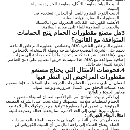
أنابيب المياه: مقاومة للتآكل، مقاومة للحرارة، وسهلة
التثبيت.
أنابيب الفولاذ المقاوم للصدأ أو النحاس: تستخدم في
المقطورات الممتازة لزيادة المتانة.
الأنظمة الكهربائية: الكابلات المعزولة من البلاستيك
والجمعيات المقاومة للماء تلبي معايير السلامة.
3هل مصنع مقطورات الحمام ينتج الحمامات
المتوافقة مع القانون؟
مقطورة المرحاض الفاخرة ADA وخصائص مقطورة المرحاض المتاحة
تعتمد على الشركة المصنعةجعلها متاحة وسهلة الاستخدام للأشخاص
ذوي الإعاقةعند الشراء، تأكد من تحديد ما إذا كنت بحاجة إلى ميزات
إضافية متوافقة مع ADA. هذا سيساعد فريق التصميم على دمج العناصر
اللازمة لتلبية احتياجاتك.
4.فحوصات الامتثال التي يحتاج مصنعو
مقطورات المراحيض إلى النظر فيها
لضمان أن تلبي مقطورة الحمام ذات الدرجة العليا التوقعات، فإننا سنقوم
بعدة عمليات التحقق من الامتثال ضرورية.ونوعية المواد.
معايير الجودة واللوائح:
إن الالتزام بهذه المبادئ أمر بالغ الأهمية لضمان استيفاء مقطورة
الحمام لمتطلبات سلامة المستهلك والبيئة.يجب على الشركة المصنعة
الموثوقة أن تضمن أن المقطورة تتوافق مع بروتوكولات السلامة مع
تقليل تأثيرها البيئي إلى الحد الأدنى، مما يجعلها فعالة وصديقة للبيئة.
امتثال النظام الكهربائي:
يجب أن يتم اختبار النظام الكهربائي وتصديقه للوفاء بالمعايير ذات
الصلة. يحتاج العملاء إلى راحة البال من أن التثبيت الكهربائي لن
يعطل أو يسبب انهيارات متكررة بعد الشراء.