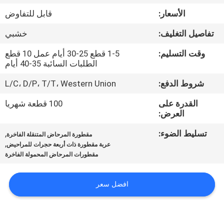
ضبط
الأسعار:
قابل للتفاوض
الجودة
تفاصيل التغليف:
خشبي
اتصل
وقت التسليم:
1-5 قطع 25-30 أيام عمل 10 قطع
الطلبات السائبة 35-40 أيام
بنا
شروط الدفع:
L/C، D/P، T/T، Western Union
أخبار
القدرة على
100 قطعة شهريا
العرض:
تسليط الضوء:
,
خريطة
مقطورة المرحاض المتنقلة الفاخرة
,
عربة مقطورة ذات أربعة حجرات للمراحيض
الموقع
مقطورات المرحاض المحمولة الفاخرة
سياسة
افضل سعر
الخصوصية