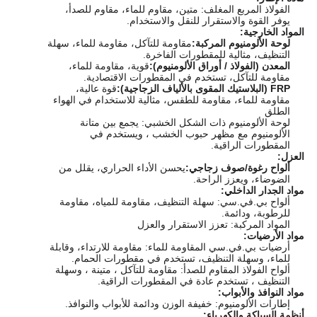
الفولاذ المربع المغلف: متين، مقاوم للماء، مقاوم للصدأ،
يوفر القوة والاستقرار للنقل والاستخدام.
المواد الخارجية:
لوحة الألومنيوم المركبة:
مقاومة للتآكل، مقاومة للماء، سهلة
التنظيف، مثالية للمقطورات الفاخرة.
المعدن (الفولاذ / أوراق الألومنيوم):
قوية، مقاومة للماء،
مقاومة للتآكل، تستخدم في المقطورات الاقتصادية.
FRP (البلاستيك المقوى بالألياف الزجاجية):
قوة عالية،
مقاومة للماء، مقاومة للطقس، مثالية للاستخدام في الهواء
الطلق
لوحة الألومنيوم ذات الشكل الخشبي: يجمع بين متانة
الألومنيوم مع مظهر حبوب الخشب ، ويستخدم في
المقطورات الراقية.
العزل:
ألواح رغوة/صوف زجاجي:
يحسن الأداء الحراري، يقلل من
الضوضاء، ويعزز الراحة.
مواد الجدار الداخلي:
ألواح بي.في.سي: سهلة التنظيف، مقاومة للمياه، مقاومة
للرطوبة، ودائمة.
المواد المركبة: تعزز الاستقرار والعزل
مواد الأرضيات:
أرضيات بي.في.سي المقاومة للماء: مقاومة للارتداء، وقابلة
للماء، وسهلة التنظيف، تستخدم في مقطورات الحمام.
ألواح الفولاذ المقاوم للصدأ: مقاومة للتآكل ، متينة ، وسهلة
التنظيف ، تستخدم عادة في المقطورات الراقية.
مواد النوافذ والأبواب:
إطارات الألومنيوم: خفيفة الوزن ودائمة للأبواب والنوافذ.
أنظمة السباكة والكهرباء: