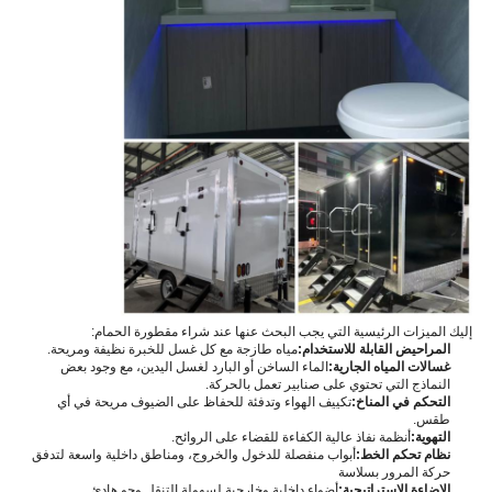
إليك الميزات الرئيسية التي يجب البحث عنها عند شراء مقطورة الحمام:
المراحيض القابلة للاستخدام:
مياه طازجة مع كل غسل للخبرة نظيفة ومريحة.
غسالات المياه الجارية:
الماء الساخن أو البارد لغسل اليدين، مع وجود بعض
النماذج التي تحتوي على صنابير تعمل بالحركة.
التحكم في المناخ:
تكييف الهواء وتدفئة للحفاظ على الضيوف مريحة في أي
طقس.
التهوية:
أنظمة نفاذ عالية الكفاءة للقضاء على الروائح.
نظام تحكم الخط:
أبواب منفصلة للدخول والخروج، ومناطق داخلية واسعة لتدفق
حركة المرور بسلاسة
الإضاءة الإستراتيجية:
أضواء داخلية وخارجية لسهولة التنقل وجو هادئ