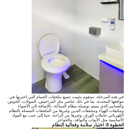
في هذه المرحلة، سنقوم بتثبيت جميع ملحقات الحمام التي اخترتها في
مواقعها المحددة، بما في ذلك عناصر مثل المراحيض، المبولات، الحوض،
والصنابير،الذي سيتم توصيله بنظام السباكة، بالإضافة إلى الأضواء
ومكيفات الهواء ومجففات اليدين وغيرها من الملحقات المتصلة بالنظام
الكهربائي.حاملات الورق، وغيرها من الراحة، جنبا إلى جنب مع المواد
الأساسية مثل الأبواب والنوافذ، والحواجز.
الخطوة 8: اختبار سلامة وفعالية النظام