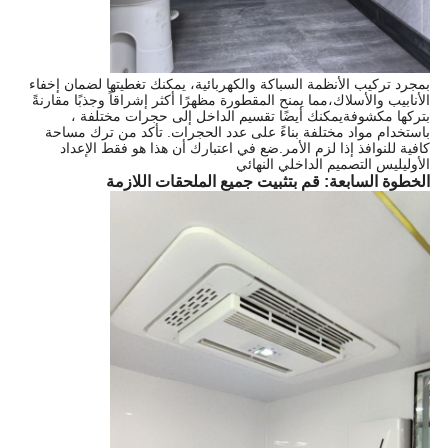
بمجرد تركيب الأنظمة السباكة والكهربائية، يمكنك تغطيتها لضمان إخفاء
الأنابيب والأسلاك،مما يمنح المقطورة مظهرًا أكثر إشراقاً وجذبًا مقارنةً
بتركها مكشوفةيمكنك أيضًا تقسيم الداخل إلى حجرات مختلفة ،
باستخدام مواد مختلفة بناءً على عدد الحجرات. تأكد من ترك مساحة
كافية للنوافذ إذا لزم الأمر.ضع في اعتبارك أن هذا هو فقط الإعداد
الأوليليس التصميم الداخلي النهائي
الخطوة السابعة: قم بتثبيت جميع الملحقات اللازمة