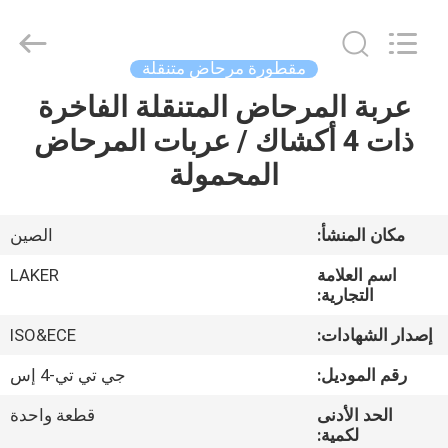
2026
LAKER
AUTOPARTS
CO.,LIMITED.
All
مقطورة مرحاض متنقلة
Rights
Reserved.
عربة المرحاض المتنقلة الفاخرة
منزل
ذات 4 أكشاك / عربات المرحاض
المنتجات
المحمولة
حول
مكان المنشأ:
الصين
بنا
اسم العلامة
LAKER
التجارية:
جولة
إصدار الشهادات:
ISO&ECE
في
رقم الموديل:
جي تي تي-4 إس
المعمل
الحد الأدنى
قطعة واحدة
لكمية: