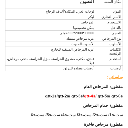
الصين
مكان المنشأ
المواد
لوحات العزل المكبّدة/ألياف الزجاج
الاسم التجاري
ليكر
الاستخدام
المرحاض
بالداخل
يمكن تخصيصها
الحجم
11500*2000*2500ملم
نوع المرحاض
عربة مرحاض متنقلة
الأسلوب
الأسلوب الحديث
الكلمات
عربة المرحاض المتنقلة للخارج
الرئيسية
استخدام
فندق، مكتب، صندوق الحراسة، منزل الحراسة، متجر، مرحاض،
فيلا
أرضيات
أرضيات مضادة للنزلق
سلسلتي:
مقطورة المرحاض العام
gtt-1s/
gtt-2s
/ gtt-3s/
gtt-4s
/ gtt-5s/ gtt-6s
مقطورة حمام المرحاض
ست-1s/ ست-2s/ ست-3s/ ست-4s/ ست-5s/ ست-6s
مقطورة مرحاض فاخرة