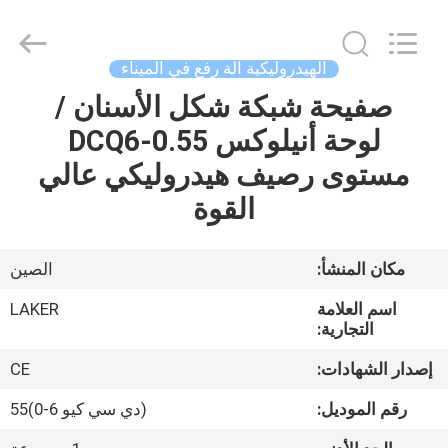
2026
LAKER
AUTOPARTS
CO.,LIMITED.
All
الهيدروليكية آلة رفع في الميناء
Rights
Reserved.
صفيحة شبكة شكل الأسنان /
منزل
لوحة أنيلوكس DCQ6-0.55
المنتجات
مستوى رصيف هيدروليكي عالي
القوة
حول
بنا
مكان المنشأ:
الصين
اسم العلامة
LAKER
جولة
التجارية:
في
إصدار الشهادات:
CE
المعمل
رقم الموديل:
(دي سي كيو 6-0)55