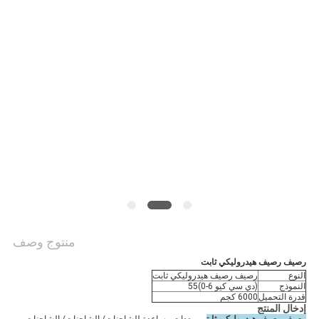
منتوج وصف
رصيف رصيف هيدروليكي ثابت
النوع
رصيف رصيف هيدروليكي ثابت
النموذج
(دي سي كيو 6-0)55
قدرة التحميل
6000 كجم
إدخال المنتج