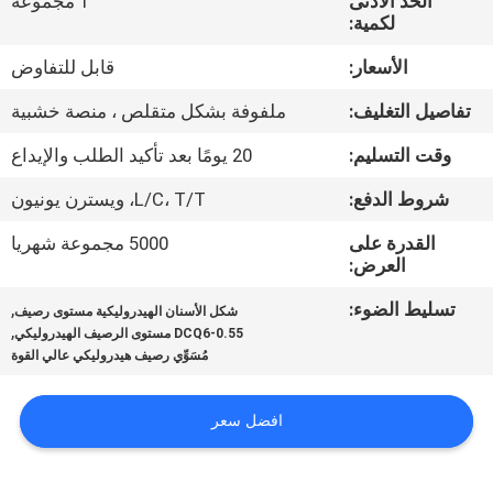
الحد الأدنى
1 مجموعة
ضبط
لكمية:
الجودة
الأسعار:
قابل للتفاوض
تفاصيل التغليف:
ملفوفة بشكل متقلص ، منصة خشبية
اتصل
بنا
وقت التسليم:
20 يومًا بعد تأكيد الطلب والإيداع
شروط الدفع:
L/C، T/T، ويسترن يونيون
أخبار
القدرة على
5000 مجموعة شهريا
العرض:
خريطة
تسليط الضوء:
,
شكل الأسنان الهيدروليكية مستوى رصيف
,
الموقع
DCQ6-0.55 مستوى الرصيف الهيدروليكي
مُسَوِّي رصيف هيدروليكي عالي القوة
سياسة
افضل سعر
الخصوصية