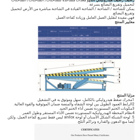
رصيف رصيف هيدروليكي ثابت
هو معدات مساعدة للشاحنات/ الشاحنات/ الشاحنات
لتحميل وتفريغ البضائع بسرعة.
يمكن للشاحنة / الشاحنة / الشاحنة القيادة في الشاحنة مباشرة من الأرض لتحميل
وتفريغ البضائع.
فهي مفيدة لتقليل العمل العامل وزيادة كفاءة العمل.
معايير المنتج
مزايا المنتج
1محرك ضغط هيدروليكي بالكامل، سهل وموثوق به في التشغيل
2الرابط العمود الطويل بين لوحة الشفاه والمنصة ضمان الموثوقية والقوة العالية.
3مكونات الختم المستوردة تضمن أداء الختم الجيد.
4نظام المحطة الهيدروليكية المستوردة تضمن الأداء المستقر وطول العمر.
5. لوحة الشبكة الشكل الأسنان أو لوحة anilox ليس فقط تسريع كفاءة العمل، ولكن
أيضا منع الدهون والقذارة وتراكم الثلج.