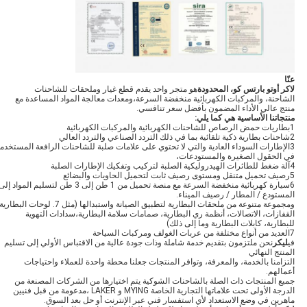
عنّا
لاكر أوتو بارتس كو، المحدودة
هو متجر واحد يقدم قطع غيار وملحقات للشاحنات
الشاحنة، والمركبات الكهربائية منخفضة السرعة،ومعدات معالجة المواد المساعدة مع
منتج عالي الأداء المضمون بأفضل سعر تنافسي.
منتجاتنا الأساسية هي كما يلي
:
1بطاريات حمض الرصاص للشاحنات الكهربائية والمركبات الكهربائية
2شاحنات بطارية ذكية تلقائية بما في ذلك التردد الصناعي والتردد العالي
3الإطارات السوداء العادية والتي لا تحتوي على علامات صلبة للشاحنات الرافعة المستخدم
في الحقول الصغيرة والمستودعات،
4آلة ضغط للطائرات الهيدروليكية الصلبة لتركيب وتفكيك الإطارات الصلبة
5رصيف تحميل متنقل ومستوى رصيف ثابت لتحميل الحاويات والبضائع
6سيارة كهربائية منخفضة السرعة مع منصة تحميل من 1 طن إلى 3 طن لتسليم المواد إل
المستودع / المطار / رصيف الميناء.
ومجموعة متنوعة من ملحقات البطارية لتطبيق الصيانة واستبدالها (مثل 7. لوحات البطا
القفازات، الاتصالات، أنظمة ري البطارية، صمامات سلامة البطارية،سدادات التهوية
للبطارية، كابلات البطارية وما إلى ذلك)
7العديد من أنواع مختلفة من عربات الغولف ومركبات السياحة
في
ليكر
نحن ملتزمون بتقديم خدمة شاملة وذات جودة عالية من الاقتباس الأولي إلى تسليم
المنتج النهائي
التزامنا بالخدمة، والمعرفة، وتوافر المنتجات جعلنا محطة واحدة للعملاء واحتياجات
أعمالهم.
جميع المنتجات ذات الصلة بالشاحنات الشوكية يتم اختيارها من الشركات المصنعة من
الدرجة الأولى تحت علاماتها التجارية الخاصة MYING و LAKER ،مدعومة من قبل فنيين
ماهرين في وضع الاستعداد لأي استفسار فني عبر الإنترنت أو حل بعد السوق.