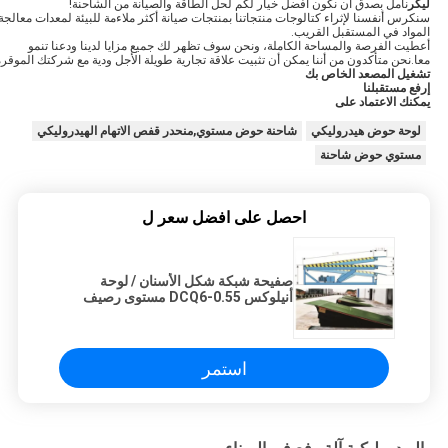
ليكر
نأمل بصدق أن نكون أفضل خيار لكم لحل الطاقة والصيانة من الشاحنة!
سنكرس أنفسنا لإثراء كتالوجات منتجاتنا بمنتجات صيانة أكثر ملاءمة للبيئة لمعدات معالجة
المواد في المستقبل القريب.
أعطيت الفرصة والمساحة الكاملة، ونحن سوف تظهر لك جميع مزايا لدينا ودعنا تنمو
معا.نحن متأكدون من أننا يمكن أن تثبيت علاقة تجارية طويلة الأجل ودية مع شركتك الموقرة
تشغيل المصعد الخاص بك
إرفع مستقبلنا
يمكنك الاعتماد على
لوحة حوض هيدروليكي
شاحنة حوض مستوي,منحدر قفص الاتهام الهيدروليكي
مستوي حوض شاحنة
احصل على افضل سعر ل
صفيحة شبكة شكل الأسنان / لوحة
أنيلوكس DCQ6-0.55 مستوى رصيف
هيدروليكي عالي القوة
استمر