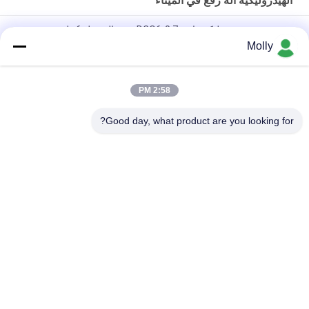
الهيدروليكية آلة رفع في الميناء
منحدر حوض هيدروليكي ثابت DCQ6-0.7 سعة التحميل 6 طن
Molly
10 طن ثابت الهيدروليكية حوض مستوي ، المحمولة تحميل منحدر قفص
الاتهام DCQ10-0.7
2:58 PM
مخصص ثابت الهيدروليكية حوض مستوي ، مستودع حوض سلالم DCQ8-
0.7
Good day, what product are you looking for?
فئات شعبية
جميع
رافعة شوكية الجر 
أجزاء البطارية رافعة 
البطارية
شوكية
موصل البطارية رافعة 
رافعة شوكية لشحن 
شوكية
البطاريات
رافعة شوكية الاطارات 
المكعب الكهربائي
آلة الصحافة