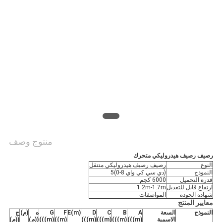
منتوج وصف
رصيف رصيف هيدروليكي متحرك
النوع
رصيف رصيف هيدروليكي متنقل
النموذج
(دي سي كي واي 8-0)5
قدرة التحميل
6000 كجم
ارتفاع قابل للتعديل
1.2m-1.7m
شهادة الجودة
المواصفات
معايير المنتج
النموذج
السعة
A
B
C
D
E(m)
F
G
ه
(م)
ج
الاسمية
(((m)
(((m)
(((m)
(((m)
((m)
(((m)
((م)
((م)