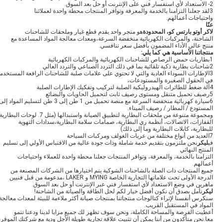
2- الاستعداد لأي استفسار فني على الإنترنت أو حل بعد السوق.
3لقد جعلنا التزامنا بالخدمة والمعرفة وتوافر المنتجات محطة واحدة لعملائنا
واحتياجات أعمالهم.
عنّا
لاكر أوتو بارتس كو، المحدودة
هو متجر واحد يقدم قطع غيار وملحقات للشاحنات
الشاحنة، والمركبات الكهربائية منخفضة السرعة،ومعدات معالجة المواد المساعدة مع
منتج عالي الأداء المضمون بأفضل سعر تنافسي.
منتجاتنا الأساسية هي كما يلي
:
1بطاريات حمض الرصاص للشاحنات الكهربائية والمركبات الكهربائية
2شاحنات بطارية ذكية تلقائية بما في ذلك التردد الصناعي والتردد العالي
3الإطارات السوداء العادية والتي لا تحتوي على علامات صلبة للشاحنات الرافعة المستخدم
في الحقول الصغيرة والمستودعات،
4آلة ضغط للطائرات الهيدروليكية الصلبة لتركيب وتفكيك الإطارات الصلبة
5رصيف تحميل متنقل ومستوى رصيف ثابت لتحميل الحاويات والبضائع
6سيارة كهربائية منخفضة السرعة مع منصة تحميل من 1 طن إلى 3 طن لتسليم المواد إل
المستودع / المطار / رصيف الميناء.
ومجموعة متنوعة من ملحقات البطارية لتطبيق الصيانة واستبدالها (مثل 7. لوحات البطا
القفازات، الاتصالات، أنظمة ري البطارية، صمامات سلامة البطارية،سدادات التهوية
للبطارية، كابلات البطارية وما إلى ذلك)
7العديد من أنواع مختلفة من عربات الغولف ومركبات السياحة
في
ليكر
نحن ملتزمون بتقديم خدمة شاملة وذات جودة عالية من الاقتباس الأولي إلى تسليم
المنتج النهائي
التزامنا بالخدمة، والمعرفة، وتوافر المنتجات جعلنا محطة واحدة للعملاء واحتياجات
أعمالهم.
جميع المنتجات ذات الصلة بالشاحنات الشوكية يتم اختيارها من الشركات المصنعة من
الدرجة الأولى تحت علاماتها التجارية الخاصة MYING و LAKER ،مدعومة من قبل فنيين
ماهرين في وضع الاستعداد لأي استفسار فني عبر الإنترنت أو حل بعد السوق.
ليكر
نأمل بصدق أن نكون أفضل خيار لكم لحل الطاقة والصيانة من الشاحنة!
سنكرس أنفسنا لإثراء كتالوجات منتجاتنا بمنتجات صيانة أكثر ملاءمة للبيئة لمعدات معالجة
المواد في المستقبل القريب.
أعطيت الفرصة والمساحة الكاملة، ونحن سوف تظهر لك جميع مزايا لدينا ودعنا تنمو
معا.نحن متأكدون من أننا يمكن أن تثبيت علاقة تجارية طويلة الأجل ودية مع شركتك الموقرة