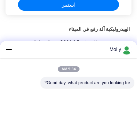
استمر
الهيدروليكية آلة رفع في الميناء
منحدر حوض هيدروليكي ثابت DCQ6-0.7 سعة التحميل 6 طن
Molly
10 طن ثابت الهيدروليكية حوض مستوي ، المحمولة تحميل منحدر قفص
الاتهام DCQ10-0.7
5:34 AM
مخصص ثابت الهيدروليكية حوض مستوي ، مستودع حوض سلالم DCQ8-
0.7
Good day, what product are you looking for?
فئات شعبية
جميع
رافعة شوكية الجر 
أجزاء البطارية رافعة 
البطارية
شوكية
موصل البطارية رافعة 
رافعة شوكية لشحن 
شوكية
البطاريات