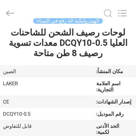
2026
LAKER
AUTOPARTS
CO.,LIMITED.
All
الهيدروليكية آلة رفع في الميناء
Rights
Reserved.
لوحات رصيف الشحن للشاحنات
منزل
العليا DCQY10-0.5 معدات تسوية
المنتجات
رصيف 8 طن متاحة
حول
مكان المنشأ:
الصين
بنا
اسم العلامة
LAKER
التجارية:
جولة
إصدار الشهادات:
CE
في
رقم الموديل:
DCQY10-0.5
المعمل
الحد الأدنى
قابل للتفاوض
لكمية: