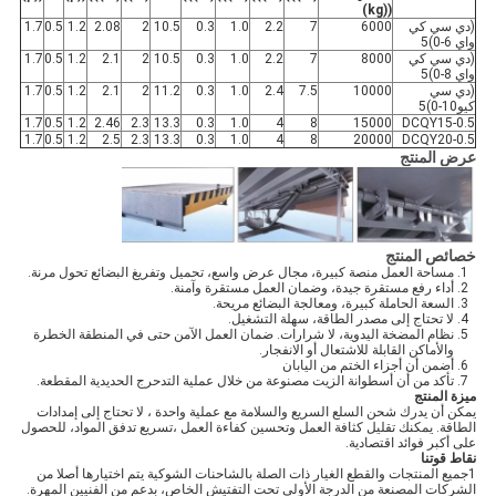
((kg)
(دي سي كي
6000
7
2.2
1.0
0.3
10.5
2
2.08
1.2
0.5
1.7
واي 6-0)5
(دي سي كي
8000
7
2.2
1.0
0.3
10.5
2
2.1
1.2
0.5
1.7
واي 8-0)5
(دي سي
10000
7.5
2.4
1.0
0.3
11.2
2
2.1
1.2
0.5
1.7
كيو10-0)5
1.7
0.5
1.2
2.46
2.3
13.3
0.3
1.0
4
8
15000
DCQY15-0.5
1.7
0.5
1.2
2.5
2.3
13.3
0.3
1.0
4
8
20000
DCQY20-0.5
عرض المنتج
خصائص المنتج
مساحة العمل منصة كبيرة، مجال عرض واسع، تحميل وتفريغ البضائع تحول مرنة.
أداء رفع مستقرة جيدة، وضمان العمل مستقرة وآمنة.
السعة الحاملة كبيرة، ومعالجة البضائع مريحة.
لا تحتاج إلى مصدر الطاقة، سهلة التشغيل.
نظام المضخة اليدوية، لا شرارات. ضمان العمل الآمن حتى في المنطقة الخطرة
والأماكن القابلة للاشتعال أو الانفجار.
أضمن أن أجزاء الختم من اليابان
تأكد من أن أسطوانة الزيت مصنوعة من خلال عملية التدحرج الحديدية المقطعة.
ميزة المنتج
يمكن أن يدرك شحن السلع السريع والسلامة مع عملية واحدة ، لا تحتاج إلى إمدادات
الطاقة. يمكنك تقليل كثافة العمل وتحسين كفاءة العمل ،تسريع تدفق المواد، للحصول
على أكبر فوائد اقتصادية.
نقاط قوتنا
1جميع المنتجات والقطع الغيار ذات الصلة بالشاحنات الشوكية يتم اختيارها أصلا من
الشركات المصنعة من الدرجة الأولى تحت التفتيش الخاص، بدعم من الفنيين المهرة.