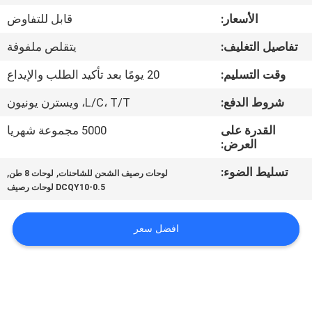
ضبط
الأسعار:
قابل للتفاوض
الجودة
تفاصيل التغليف:
يتقلص ملفوفة
اتصل
وقت التسليم:
20 يومًا بعد تأكيد الطلب والإيداع
بنا
شروط الدفع:
L/C، T/T، ويسترن يونيون
القدرة على
5000 مجموعة شهريا
أخبار
العرض:
تسليط الضوء:
,
,
لوحات رصيف الشحن للشاحنات
لوحات 8 طن
خريطة
DCQY10-0.5 لوحات رصيف
الموقع
افضل سعر
سياسة
الخصوصية