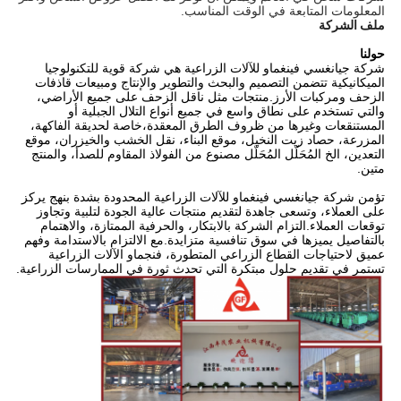
المعلومات المتابعة في الوقت المناسب.
ملف الشركة
حولنا
شركة جيانغسي فينغماو للآلات الزراعية هي شركة قوية للتكنولوجيا
الميكانيكية تتضمن التصميم والبحث والتطوير والإنتاج ومبيعات قاذفات
الزحف ومركبات الأرز.منتجات مثل ناقل الزحف على جميع الأراضي،
والتي تستخدم على نطاق واسع في جميع أنواع التلال الجبلية أو
المستنقعات وغيرها من ظروف الطرق المعقدة،خاصة لحديقة الفاكهة،
المزرعة، حصاد زيت النخيل، موقع البناء، نقل الخشب والخيزران، موقع
التعدين،
الخ المُحَلّل المُحَلّل مصنوع من الفولاذ المقاوم للصدأ، والمنتج
متين.
تؤمن شركة جيانغسي فينغماو للآلات الزراعية المحدودة بشدة بنهج يركز
على العملاء، وتسعى جاهدة لتقديم منتجات عالية الجودة لتلبية وتجاوز
توقعات العملاء.التزام الشركة بالابتكار، والحرفية الممتازة، والاهتمام
بالتفاصيل يميزها في سوق تنافسية متزايدة.مع الالتزام بالاستدامة وفهم
عميق لاحتياجات القطاع الزراعي المتطورة، فنجماو الآلات الزراعية
تستمر في تقديم حلول مبتكرة التي تحدث ثورة في الممارسات الزراعية.