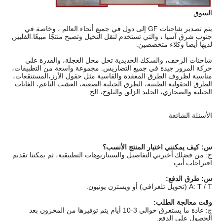
السوق
يتم تصدير شاحنات GF إلى دول في جميع أنحاء العالم ، وخاصة في
جنوب شرق آسيا ، والتي تستخدم لنقل النخيل وتصبح منتجًا مبيعًا.الفلبين
لديها أيضا وكلاء متخصصين.
شاحنات الزحف، والسكك الحديدية تحل محل العجلة، والقدرة على
حركة المرور جيدة في جميع التضاريس. مجموعة واسعة من التطبيقات،
مناسبة لظروف الطرق المعقدة والقاسية مثل حقول الأرز،المستنقعات،
الطرق الحقولية الطينية، الطرق الجبلية الصعبة، العشب الناعم، الغابات
الجبلية والصحاري، الجليد الزلق والثلوج، الخ
الأسئلة الشائعة
CE الديزل الاهتزاز الهيدروليكية الكهربائية مقص رفع 3 طن الخرسانة
موقع التحميل الذاتي المطاطي شاحنة صغيرة / ميني ديمبر 4x4 الزاحف
للحديقة / النخيل / المزرعة
س: كيف يمكنني اختيار المنتج الأنسب؟
ج: من فضلك
أخبرني
التفاصيل والسيناريوهات التطبيقية، ثم يمكننا تقديم
اقتراحات
أنتِ.
س: طرق الدفع:
A: T / T (تحويل تلغرافي) أو ويسترن يونيون.
وقت معالجة الطلب:
ج: عادة ما يستغرق حوالي 3-10 أيام يتم توفيرها من المخزون بعد
الحصول على الدفع.