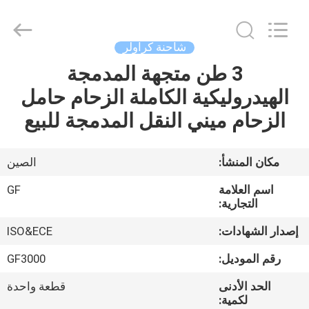
2026
LAKER
AUTOPARTS
CO.,LIMITED.
All
شاحنة كراولر
Rights
Reserved.
3 طن متجهة المدمجة
منزل
الهيدروليكية الكاملة الزحام حامل
المنتجات
الزحام ميني النقل المدمجة للبيع
حول
مكان المنشأ:
الصين
بنا
اسم العلامة
GF
التجارية:
جولة
إصدار الشهادات:
ISO&ECE
في
رقم الموديل:
GF3000
المعمل
الحد الأدنى
قطعة واحدة
لكمية: