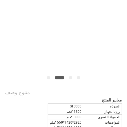
منتوج وصف
معايير المنتج
النموذج
GF3000
وزن الجهاز
1300 كجم
الحمولة القصوى
3000 كجم
المواصفات
2920*1420*1550ملم