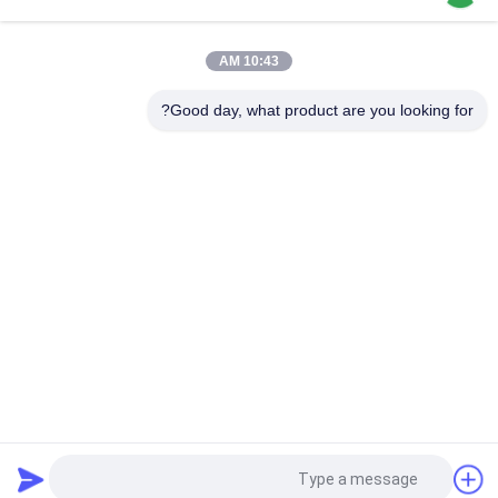
4 طن التخلص الجانبي المتعقّب المتعقّب المواد الثقيلة النقل آلات
الغابات
10:43 AM
شاحنة هيدروليكية مزودة بمحرك ديزل 9.2kw / 300r/min طاقة
المحرك GF2500
Good day, what product are you looking for?
فئات شعبية
جميع
رافعة شوكية الجر 
أجزاء البطارية رافعة 
البطارية
شوكية
موصل البطارية رافعة 
رافعة شوكية لشحن 
شوكية
البطاريات
رافعة شوكية الاطارات 
المكعب الكهربائي
آلة الصحافة
الهيدروليكية آلة رفع 
اطارات الرافعات 
في الميناء
الشوكيه الصلبة
طلب اقتباس