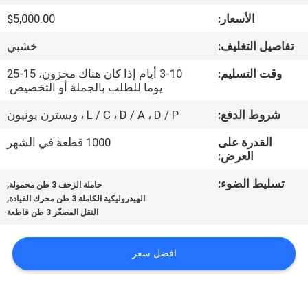
ضبط
الأسعار:
$5,000.00
الجودة
تفاصيل التغليف:
خشبي
اتصل
وقت التسليم:
3-10 أيام إذا كان هناك مخزون، 15-25
يوما للطلب بالجملة أو التخصيص.
بنا
شروط الدفع:
L / C ، D / A ، D / P ، ويسترن يونيون
أخبار
القدرة على
1000 قطعة في الشهر
العرض:
تسليط الضوء:
,
خريطة
حاملة الزحف 3 طن محمولة
,
الهيدروليكية الكاملة 3 طن محرك القيادة
الموقع
النقل المصغّر 3 طن قاطعة
سياسة
افضل سعر
الخصوصية