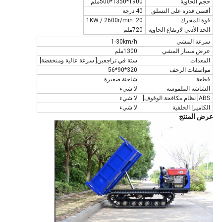
حجم الحاوية
1900*1350*500ملم
أقصى قدرة على التسلق
40 درجة
قوة المحرك
20. 1KW / 2600r/min
الحد الأدنى لارتفاع الحاوية
720ملم
سرعة المشي
1-30km/h
عرض مسار المشي
1300ملم
المعدات
ستة في تراجعين[ سرعة عالية ومنخفضة]
مواصفات الزحف
320*90*56
قطعة
شاحنة صغيرة
الشاشة الملموسة
لا شيء
ABS[ نظام مكافحة الوقوف]
لا شيء
الكاميرا الخلفية
لا شيء
عرض المنتج