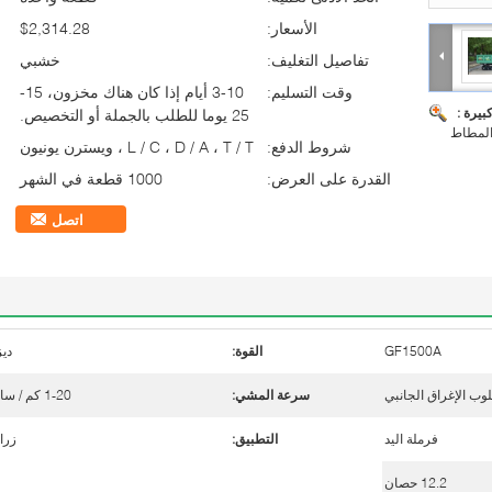
الأسعار:
$2,314.28
تفاصيل التغليف:
خشبي
وقت التسليم:
3-10 أيام إذا كان هناك مخزون، 15-
بيرة :
25 يوما للطلب بالجملة أو التخصيص.
شروط الدفع:
L / C ، D / A ، T / T ، ويسترن يونيون
القدرة على العرض:
1000 قطعة في الشهر
اتصل
GF1500A
القوة:
دي
وب الإغراق الجانبي
سرعة المشي:
1-20 كم / ساعة
فرملة اليد
التطبيق:
زرا
12.2 حصان