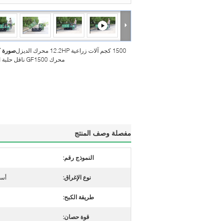
1500 كجم آلات زراعية 12.2HP محرك الديزل
صورة ك
محرك GF1500 ناقل حلبة المطاط
مفصلة وصف المنتج
النموذج رقم:
نوع الإغراق:
أسل
طريقة الكبح:
قوة حصان: