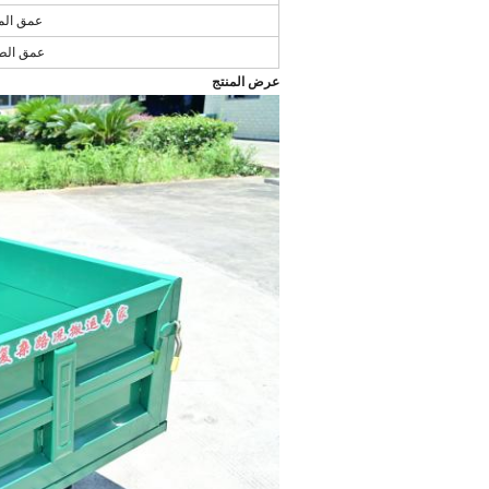
عمق المي
عمق الط
عرض المنتج