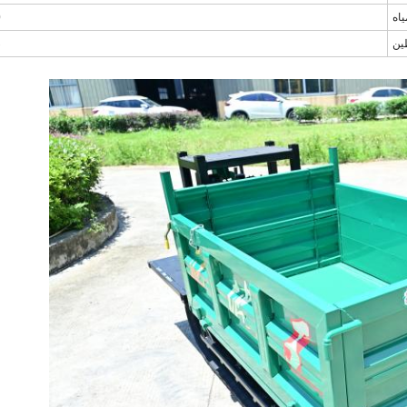
اه
0
ين
5