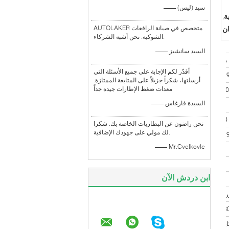
—— سيد (ليس)
ة
,
AUTOLAKER متخصص في صيانة الرافعات
الشوكية. نحن أشبه الشركاء.
—— السيد سانشيز
GF1500A
أقدّر لكم الإجابة على جميع الأسئلة التي
أرسلتها، شكراً جزيلاً على المتابعة الممتازة.
معدات ضغط الإطارات جيدة جداً
8.5kw/260
—— السيدة فارغاس
650 كجم
1500 كجم
نحن راضون عن البطاريات الخاصة بك. شكرا
لك مولي على جهودك الإضافية.
—— Mr.Cvetkovic
480ملم
1-20km/h
ابن دردش الآن
850ملم
230*72*
بح الوقوف