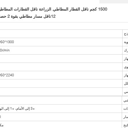
1500 كجم ناقل القطار المطاطي
الزراعة ناقل القطارات المطاطي
,
12ناقل مسار مطاطي بقوة 2 حصان
ذج
ية
1300*950*1250ملم
رك
0r/min
از
وى
از
2240*950*1250ملم
كل
شي
شي
ات
+3 إلى الأمام، +1 إلى الوراء 3F+1R
ار
46
بح
مكا