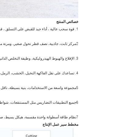
خصائص المنتج
1. قوة سحب عالية ، أداء جيد للقبض على التسلق ، قدرة نقل قوية
2مركز ثابت، جاذبية، نصف قطر تحول صغير، ومرنة مناسبة خاصة لمواقع الأسهم، والحد من تكاليف بناء الطرق
3. الإقلاع والهبوط الهيدروليكية، وظيفة التخلص الذاتي، تقليل كثافة العمل وتحسين كفاءة النقل
4. تساعدك على نقل الفاكهة النخيل، الخشب، الرمل، الفواكه، الخيزران على جميع المناطق.
5مجموعة واسعة من الاستخدامات، بنية بسيطة، ناقل ثابت، عملية توفير العمالة، سهلة التحكم التلقائي
6جميع التطبيقات التضاريس مثل المستنقعات، شواطئ الأنهار، الصحاري، حقول الأرز، الغابات المطيرة، الجبال وحقول الثلوج
7نظام طاقة أسطوانة واحدة مقسمة، هيكل بسيط، صيانة سهلة، استهلاك وقود منخفض وتكاليف صيانة منخفضة
مخطط سير عمل الإنتاج