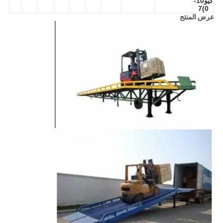
كيو10-
0)7
عرض المنتج