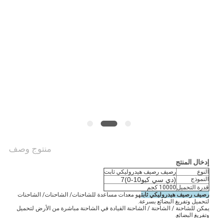
منتوج وصف
إدخال المنتج
النوع
رصيف رصيف هيدروليكي ثابت
النموذج
(دي سي كيو10-0)7
قدرة التحميل
10000 كجم
رصيف رصيف هيدروليكي ثابت
هو معدات مساعدة للشاحنات/ الشاحنات/ الشاحنات
لتحميل وتفريغ البضائع بسرعة.
يمكن للشاحنة / الشاحنة / الشاحنة القيادة في الشاحنة مباشرة من الأرض لتحميل
وتفريغ البضائع.