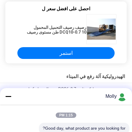
احصل على افضل سعر ل
رصيف رصيف التحميل المحمول
DCQ10-0.7 10 طن مستوى رصيف
هيدروليكي ثابت
استمر
الهيدروليكية آلة رفع في الميناء
منحدر حوض هيدروليكي ثابت DCQ6-0.7 سعة التحميل 6 طن
Molly
10 طن ثابت الهيدروليكية حوض مستوي ، المحمولة تحميل منحدر قفص
الاتهام DCQ10-0.7
1:15 PM
مخصص ثابت الهيدروليكية حوض مستوي ، مستودع حوض سلالم DCQ8-
0.7
Good day, what product are you looking for?