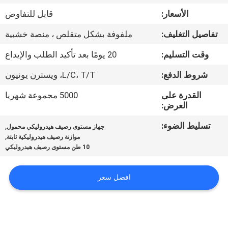
ضبط
الأسعار:
قابل للتفاوض
الجودة
تفاصيل التغليف:
ملفوفة بشكل متقلص ، منصة خشبية
اتصل
وقت التسليم:
20 يومًا بعد تأكيد الطلب والإيداع
بنا
شروط الدفع:
L/C، T/T، ويسترن يونيون
القدرة على
5000 مجموعة شهريا
أخبار
العرض:
تسليط الضوء:
,
جهاز مستوى رصيف هيدروليكي محمول
,
خريطة
موازنة رصيف هيدروليكية ثابتة
10 طن مستوى رصيف هيدروليكي
الموقع
افضل سعر
سياسة
الخصوصية