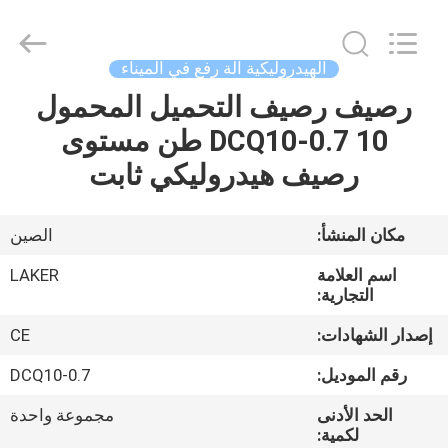
2026
LAKER
AUTOPARTS
CO.,LIMITED.
All
الهيدروليكية آلة رفع في الميناء
Rights
Reserved.
رصيف رصيف التحميل المحمول
منزل
DCQ10-0.7 10 طن مستوى
المنتجات
رصيف هيدروليكي ثابت
حول
مكان المنشأ:
الصين
بنا
اسم العلامة
LAKER
التجارية:
جولة
إصدار الشهادات:
CE
في
رقم الموديل:
DCQ10-0.7
المعمل
الحد الأدنى
مجموعة واحدة
لكمية: