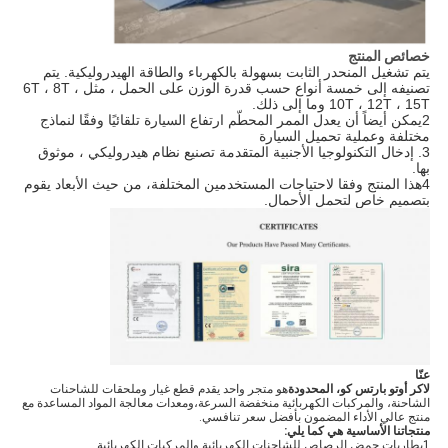
خصائص المنتج
يتم تشغيل المنحدر الثابت بسهولة بالكهرباء والطاقة الهيدروليكية. يتم
تصنيفه إلى خمسة أنواع حسب قدرة الوزن على الحمل ، مثل 6T ، 8T ،
10T ، 12T ، 15T وما إلى ذلك.
2يمكن أيضاً أن يعدل الممر المحطّم ارتفاع السيارة تلقائيًا وفقًا لنماذج
مختلفة وعملية تحميل السيارة
3. إدخال التكنولوجيا الأجنبية المتقدمة تصنيع نظام هيدروليكي ، موثوق
بها.
4هذا المنتج وفقا لاحتياجات المستخدمين المختلفة، من حيث الأبعاد يقوم
بتصميم خاص لتحمل الأحمال.
عنّا
لاكر أوتو بارتس كو، المحدودة
هو متجر واحد يقدم قطع غيار وملحقات للشاحنات
الشاحنة، والمركبات الكهربائية منخفضة السرعة،ومعدات معالجة المواد المساعدة مع
منتج عالي الأداء المضمون بأفضل سعر تنافسي.
منتجاتنا الأساسية هي كما يلي
:
1بطاريات حمض الرصاص للشاحنات الكهربائية والمركبات الكهربائية