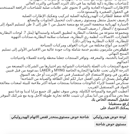
2شاحنات بطارية ذكية تلقائية بما في ذلك التردد الصناعي والتردد العالي
3الإطارات السوداء العادية والتي لا تحتوي على علامات صلبة للشاحنات الرافعة المستخدم
في الحقول الصغيرة والمستودعات،
4آلة ضغط للطائرات الهيدروليكية الصلبة لتركيب وتفكيك الإطارات الصلبة
5رصيف تحميل متنقل ومستوى رصيف ثابت لتحميل الحاويات والبضائع
6سيارة كهربائية منخفضة السرعة مع منصة تحميل من 1 طن إلى 3 طن لتسليم المواد إل
المستودع / المطار / رصيف الميناء.
ومجموعة متنوعة من ملحقات البطارية لتطبيق الصيانة واستبدالها (مثل 7. لوحات البطا
القفازات، الاتصالات، أنظمة ري البطارية، صمامات سلامة البطارية،سدادات التهوية
للبطارية، كابلات البطارية وما إلى ذلك)
7العديد من أنواع مختلفة من عربات الغولف ومركبات السياحة
في
ليكر
نحن ملتزمون بتقديم خدمة شاملة وذات جودة عالية من الاقتباس الأولي إلى تسليم
المنتج النهائي
التزامنا بالخدمة، والمعرفة، وتوافر المنتجات جعلنا محطة واحدة للعملاء واحتياجات
أعمالهم.
جميع المنتجات ذات الصلة بالشاحنات الشوكية يتم اختيارها من الشركات المصنعة من
الدرجة الأولى تحت علاماتها التجارية الخاصة MYING و LAKER ،مدعومة من قبل فنيين
ماهرين في وضع الاستعداد لأي استفسار فني عبر الإنترنت أو حل بعد السوق.
ليكر
نأمل بصدق أن نكون أفضل خيار لكم لحل الطاقة والصيانة من الشاحنة!
سنكرس أنفسنا لإثراء كتالوجات منتجاتنا بمنتجات صيانة أكثر ملاءمة للبيئة لمعدات معالجة
المواد في المستقبل القريب.
أعطيت الفرصة والمساحة الكاملة، ونحن سوف تظهر لك جميع مزايا لدينا ودعنا تنمو
معا.نحن متأكدون من أننا يمكن أن تثبيت علاقة تجارية طويلة الأجل ودية مع شركتك الموقرة
تشغيل المصعد الخاص بك
إرفع مستقبلنا
يمكنك الاعتماد على
لوحة حوض هيدروليكي
شاحنة حوض مستوي,منحدر قفص الاتهام الهيدروليكي
مستوي حوض شاحنة